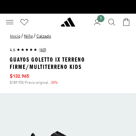
1
/
/
Inicio
Niño
Calzado
4.6
(60)
GUAYOS GOLETTO IX TERRENO
FIRME/MULTITERRENO KIDS
Precio de venta
$132.965
$189.950 Precio original
-30%
Descuento