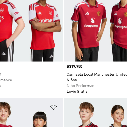
Precio
$319.950
Y
Camiseta Local Manchester United
rmance
Niños
s
Niño Performance
Envío Gratis
sta de deseos
Añadir a la lista de deseos