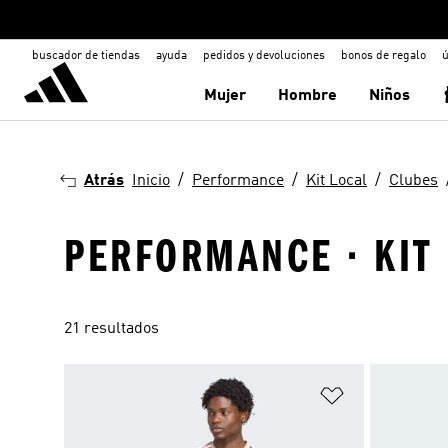
buscador de tiendas
ayuda
pedidos y devoluciones
bonos de regalo
ú
Mujer
Hombre
Niños
Atrás
Inicio
Performance
Kit Local
Clubes
PERFORMANCE · KIT 
21 resultados
Añadir a la li