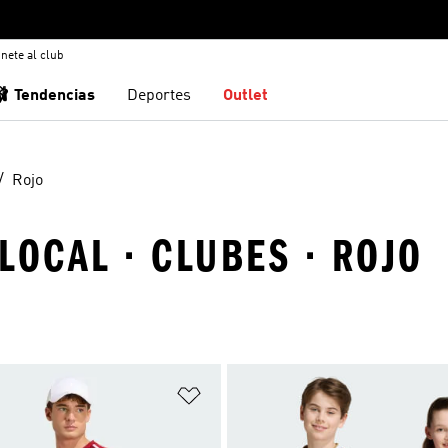
nete al club
🩰 Tendencias
Deportes
Outlet
Rojo
LOCAL · CLUBES · ROJO
sta de deseos
Añadir a la lista de deseos