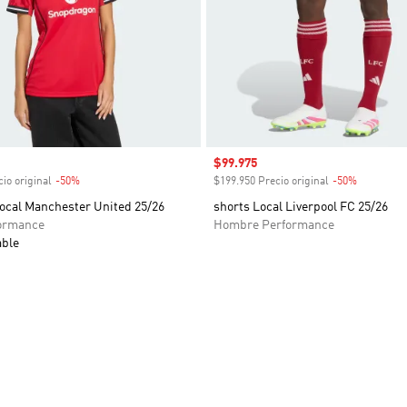
venta
Precio de venta
$99.975
io original
-50%
Descuento
$199.950 Precio original
-50%
Descuent
ocal Manchester United 25/26
shorts Local Liverpool FC 25/26
ormance
Hombre Performance
able
sta de deseos