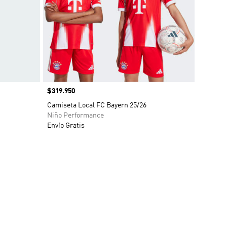
Precio
$319.950
o
Camiseta Local FC Bayern 25/26
Niño Performance
Envío Gratis