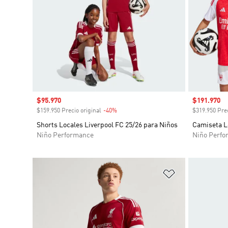
Precio de venta
$95.970
Precio de 
$191.970
$159.950 Precio original
-40%
Descuento
$319.950 Prec
Shorts Locales Liverpool FC 25/26 para Niños
Camiseta L
Niño Performance
Niño Perfo
Añadir a la li