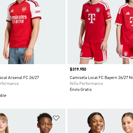
Precio
$319.950
ocal Arsenal FC 26/27
Camiseta Local FC Bayern 26/27 N
rformance
Niño Performance
Envío Gratis
able
sta de deseos
Añadir a la lista de deseos