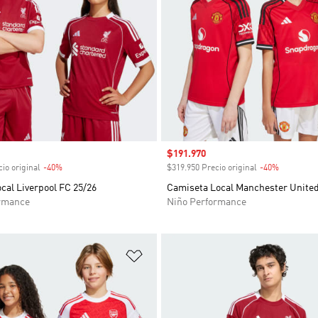
venta
Precio de venta
$191.970
io original
-40%
Descuento
$319.950 Precio original
-40%
Descuent
cal Liverpool FC 25/26
Camiseta Local Manchester United
rmance
Niño Performance
sta de deseos
Añadir a la lista de deseos