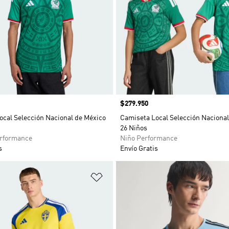
Precio
$279.950
ocal Selección Nacional de México
Camiseta Local Selección Nacional
26 Niños
rformance
Niño Performance
s
Envío Gratis
sta de deseos
Añadir a la lista de deseos