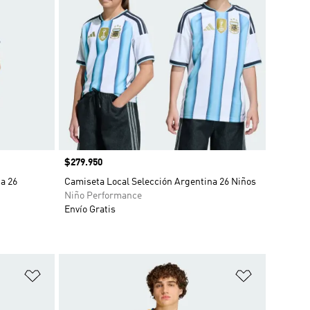
Precio
$279.950
a 26
Camiseta Local Selección Argentina 26 Niños
Niño Performance
Envío Gratis
Añadir a la lista de deseos
Añadir a la