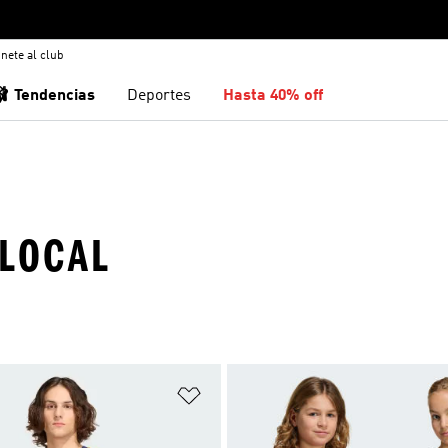
nete al club
🩰 Tendencias
Deportes
Hasta 40% off
 LOCAL
sta de deseos
Añadir a la lista de deseos