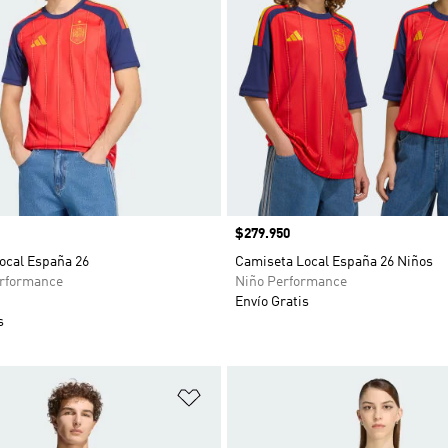
Precio
$279.950
ocal España 26
Camiseta Local España 26 Niños
rformance
Niño Performance
Envío Gratis
s
sta de deseos
Añadir a la lista de deseos