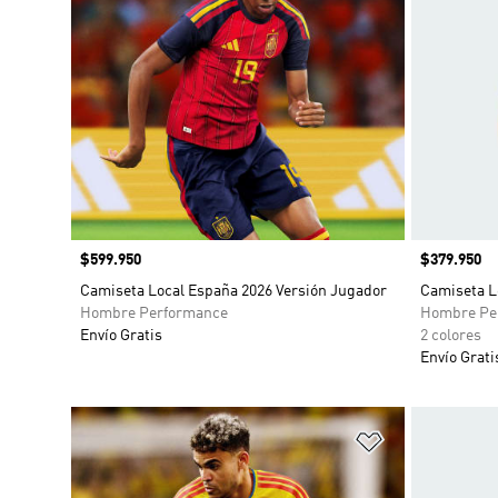
Precio
$599.950
Precio
$379.950
Camiseta Local España 2026 Versión Jugador
Camiseta L
Hombre Performance
Hombre Pe
Envío Gratis
2 colores
Envío Grati
Añadir a la li