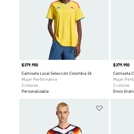
Precio
$379.950
Precio
$379.950
Camiseta Local Selección Colombia 26
Camiseta C
Mujer Performance
Mujer Perf
2 colores
2 colores
Personalizable
Envío Grati
Añadir a la li