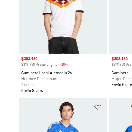
Precio de venta
$303.960
Precio de 
$303.960
$379.950 Precio original
-20%
Descuento
$379.950 Prec
Camiseta Local Alemania 26
Camiseta L
Hombre Performance
Mujer Perf
2 colores
Envío Grati
Envío Gratis
Añadir a la li