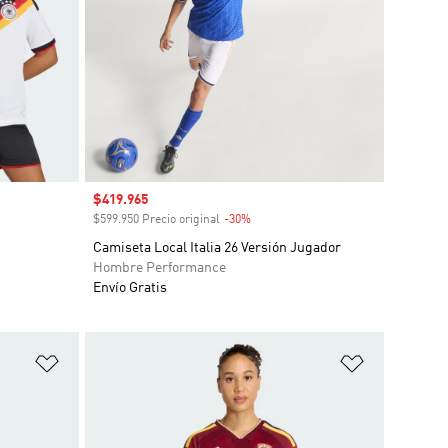
Precio de venta
$419.965
o
$599.950 Precio original
-30%
Descuento
Camiseta Local Italia 26 Versión Jugador
Hombre Performance
Envío Gratis
Añadir a la lista de deseos
Añadir a la