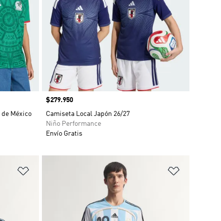
Precio
$279.950
 de México
Camiseta Local Japón 26/27
Niño Performance
Envío Gratis
Añadir a la lista de deseos
Añadir a la