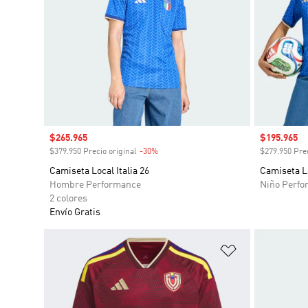
Precio de venta
$265.965
Precio de 
$195.965
$379.950 Precio original
-30%
Descuento
$279.950 Prec
Camiseta Local Italia 26
Camiseta Lo
Hombre Performance
Niño Perfo
2 colores
Envío Gratis
Añadir a la li