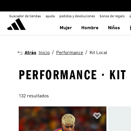
buscador de tiendas
ayuda
pedidos y devoluciones
bonos de regalo
ú
Mujer
Hombre
Niños
Atrás
Inicio
Performance
Kit Local
PERFORMANCE · KIT
132 resultados
Añadir a la li