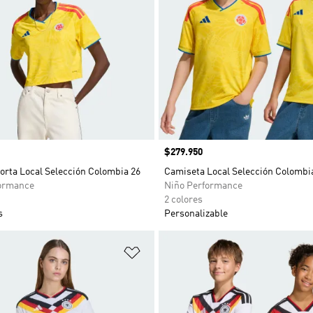
Precio
$279.950
orta Local Selección Colombia 26
Camiseta Local Selección Colombi
ormance
Niño Performance
2 colores
s
Personalizable
sta de deseos
Añadir a la lista de deseos