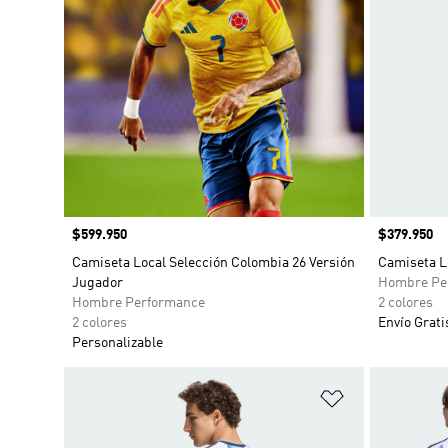
Precio
$599.950
Precio
$379.950
Camiseta Local Selección Colombia 26 Versión
Camiseta L
Jugador
Hombre Pe
Hombre Performance
2 colores
2 colores
Envío Grati
Personalizable
Añadir a la li