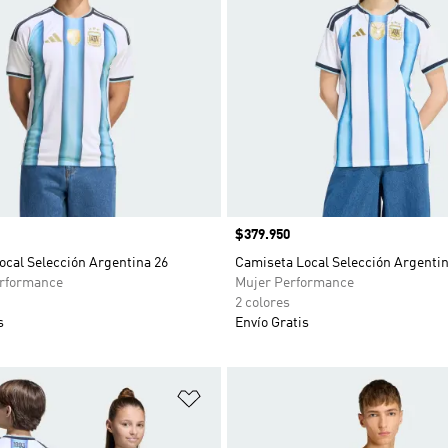
Precio
$379.950
ocal Selección Argentina 26
Camiseta Local Selección Argentin
rformance
Mujer Performance
2 colores
s
Envío Gratis
sta de deseos
Añadir a la lista de deseos