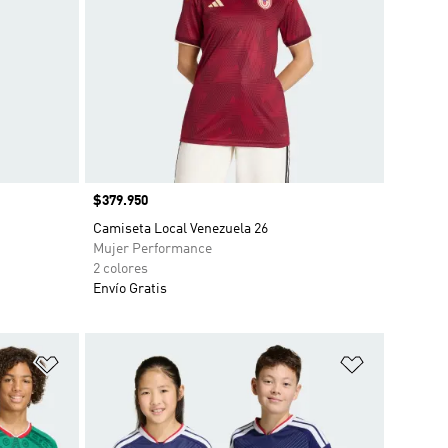
Precio
$379.950
Camiseta Local Venezuela 26
Mujer Performance
2 colores
Envío Gratis
Añadir a la lista de deseos
Añadir a la