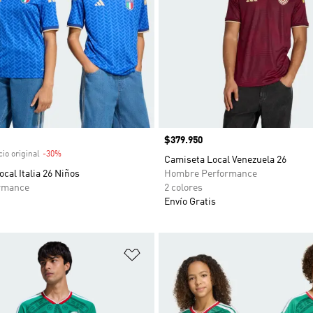
venta
Precio
$379.950
io original
-30%
Descuento
Camiseta Local Venezuela 26
cal Italia 26 Niños
Hombre Performance
rmance
2 colores
Envío Gratis
sta de deseos
Añadir a la lista de deseos