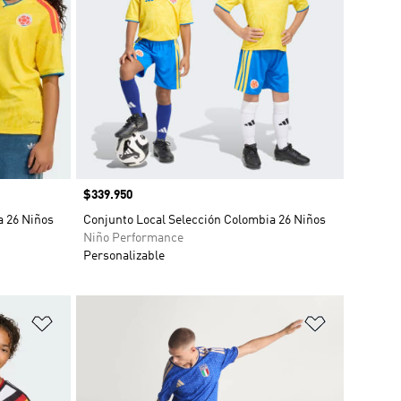
Precio
$339.950
a 26 Niños
Conjunto Local Selección Colombia 26 Niños
Niño Performance
Personalizable
Añadir a la lista de deseos
Añadir a la