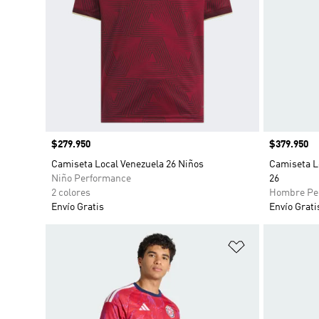
Precio
$279.950
Precio
$379.950
Camiseta Local Venezuela 26 Niños
Camiseta L
Niño Performance
26
2 colores
Hombre Pe
Envío Gratis
Envío Grati
Añadir a la li