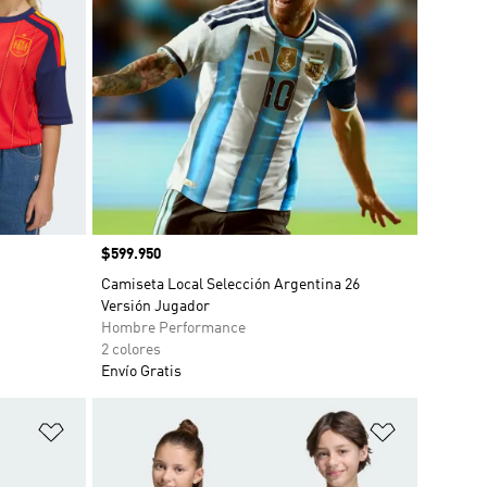
Precio
$599.950
Camiseta Local Selección Argentina 26
Versión Jugador
Hombre Performance
2 colores
Envío Gratis
Añadir a la lista de deseos
Añadir a la