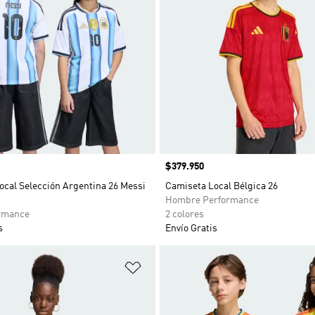
Precio
$379.950
ocal Selección Argentina 26 Messi
Camiseta Local Bélgica 26
Hombre Performance
rmance
2 colores
s
Envío Gratis
sta de deseos
Añadir a la lista de deseos