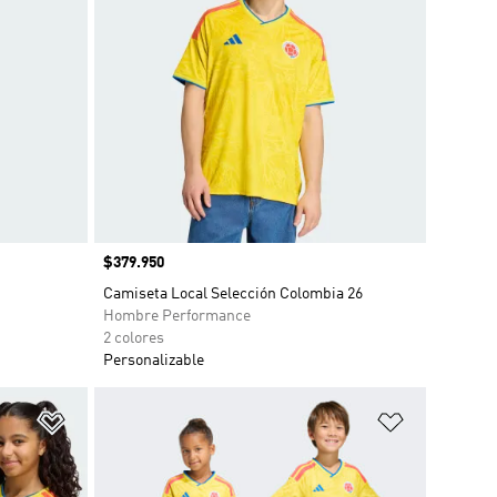
Precio
$379.950
Camiseta Local Selección Colombia 26
Hombre Performance
2 colores
Personalizable
Añadir a la lista de deseos
Añadir a la