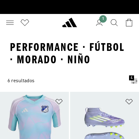
1
PERFORMANCE · FÚTBOL
· MORADO · NIÑO
4
6 resultados
Añadir a la lista de deseos
Añ