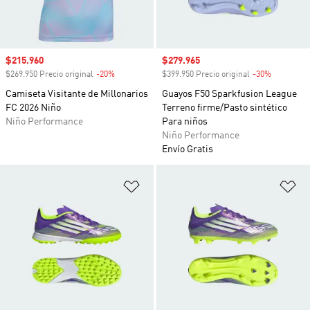
Precio de venta
$215.960
Precio de venta
$279.965
$269.950 Precio original
-20%
Descuento
$399.950 Precio original
-30%
Descuento
Camiseta Visitante de Millonarios
Guayos F50 Sparkfusion League
FC 2026 Niño
Terreno firme/Pasto sintético
Niño Performance
Para niños
Niño Performance
Envío Gratis
Añadir a la lista de deseos
Añ