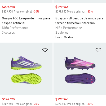
Precio de venta
$237.965
Precio de venta
$279.965
$339.950 Precio original
-30%
Descuento
$399.950 Precio original
-30%
Descuento
Guayos F50 League de niños para
Guayos F50 League de niños para
césped artificial
terreno firme/multiterreno
Niño Performance
Niño Performance
3 colores
2 colores
Envío Gratis
Añadir a la lista de deseos
Añ
Precio de venta
$174.965
Precio de venta
$279.965
$249.950 Precio original
-30%
Descuento
$399.950 Precio original
-30%
Descuento