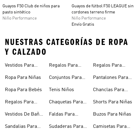
Guayos F50 Club de niños para
Guayos de fútbol F50 LEAGUE sin
pasto sintético
cordones terreno firme
Niño Performance
Niño Performance
Envío Gratis
NUESTRAS CATEGORÍAS DE ROPA
Y CALZADO
Vestidos Para
Regalos Para
Regalos Para
Niñas
Bebés
Adolescentes
Ropa Para Niñas
Conjuntos Para
Pantalones Para
Niñas
Niñas
Ropa Para Bebés
Tenis Niños
Chanclas Para
Niñas
Regalos Para
Chaquetas Para
Shorts Para Niñas
Niñas
Niñas
Vestidos De Baño
Faldas Para
Buzos Para Niñas
Para Niñas
Niñas
Sandalias Para
Sudaderas Para
Camisetas Para
Niñas
Niñas
Niñas