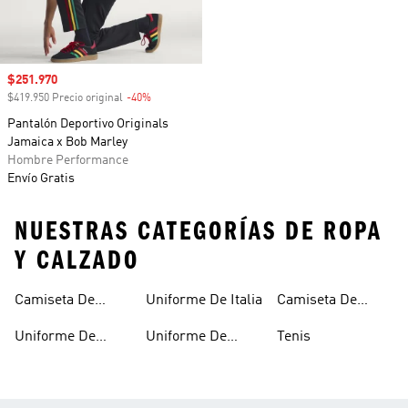
Precio de venta
$251.970
$419.950 Precio original
-40%
Descuento
Pantalón Deportivo Originals
Jamaica x Bob Marley
Hombre Performance
Envío Gratis
NUESTRAS CATEGORÍAS DE ROPA
Y CALZADO
Camiseta De
Uniforme De Italia
Camiseta De
Argentina
España
Uniforme De
Uniforme De
Tenis
Alemania
Mexico