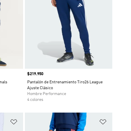
Precio
$219.950
nals
Pantalón de Entrenamiento Tiro26 League
Ajuste Clásico
Hombre Performance
4 colores
Añadir a la lista de deseos
Añadir a la