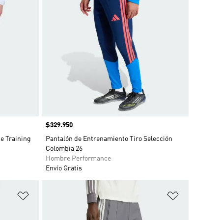
Precio
$329.950
ue Training
Pantalón de Entrenamiento Tiro Selección
Colombia 26
Hombre Performance
Envío Gratis
Añadir a la lista de deseos
Añadir a la