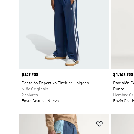
Precio
$249.950
Precio
$1.149.950
Pantalón Deportivo Firebird Holgado
Pantalón D
Niño Originals
Punto
2 colores
Hombre Ori
Envío Gratis
Nuevo
Envío Grati
Añadir a la li