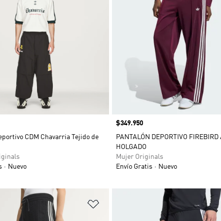
Precio
$349.950
eportivo CDM Chavarria Tejido de
PANTALÓN DEPORTIVO FIREBIRD
HOLGADO
ginals
Mujer Originals
s
Nuevo
Envío Gratis
Nuevo
sta de deseos
Añadir a la lista de deseos