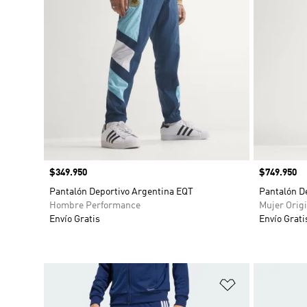
Precio
$349.950
Precio
$749.950
Pantalón Deportivo Argentina EQT
Pantalón D
Hombre Performance
Mujer Origi
Envío Gratis
Envío Grati
Añadir a la li