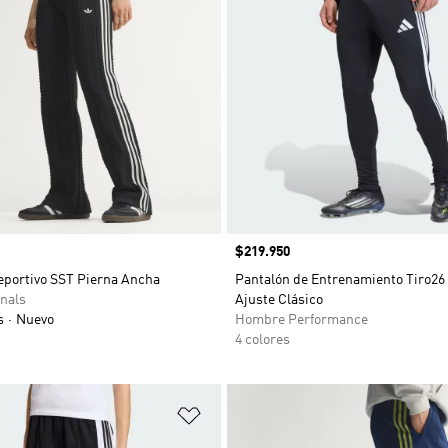
Precio
$219.950
eportivo SST Pierna Ancha
Pantalón de Entrenamiento Tiro26
nals
Ajuste Clásico
s
Nuevo
Hombre Performance
4 colores
sta de deseos
Añadir a la lista de deseos