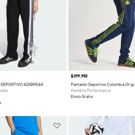
Precio
$399.950
 DEPORTIVO ADIBREAK
Pantalón Deportivo Colombia Origi
nals
Hombre Performance
Envío Gratis
s
sta de deseos
Añadir a la lista de deseos