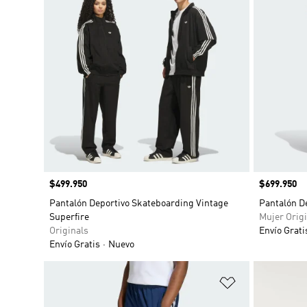
Precio
$499.950
Precio
$699.950
Pantalón Deportivo Skateboarding Vintage
Pantalón De
Superfire
Mujer Origi
Originals
Envío Grati
Envío Gratis
Nuevo
Añadir a la li