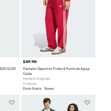
Precio
$359.950
 ADICOLOR
Pantalón Deportivo Firebird Punto de Aguja
Caída
Hombre Originals
2 colores
Envío Gratis
Nuevo
Añadir a la lista de deseos
Añadir a la