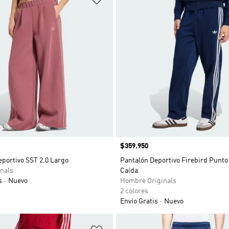
Precio
$359.950
portivo SST 2.0 Largo
Pantalón Deportivo Firebird Punto
nals
Caída
s
Nuevo
Hombre Originals
2 colores
Envío Gratis
Nuevo
sta de deseos
Añadir a la lista de deseos