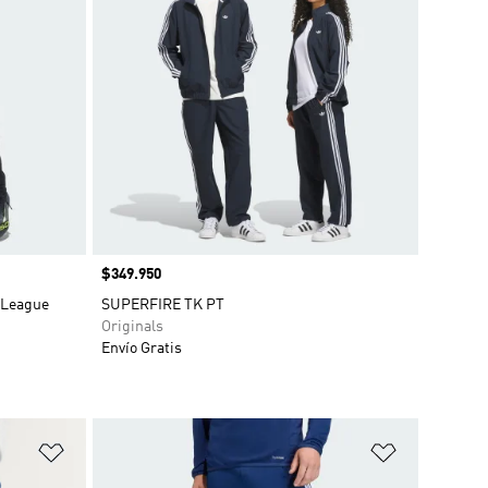
Precio
$349.950
 League
SUPERFIRE TK PT
Originals
Envío Gratis
Añadir a la lista de deseos
Añadir a la