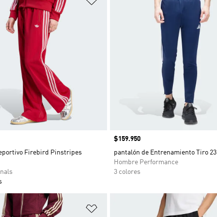
Precio
$159.950
portivo Firebird Pinstripes
pantalón de Entrenamiento Tiro 23
Hombre Performance
nals
3 colores
s
sta de deseos
Añadir a la lista de deseos