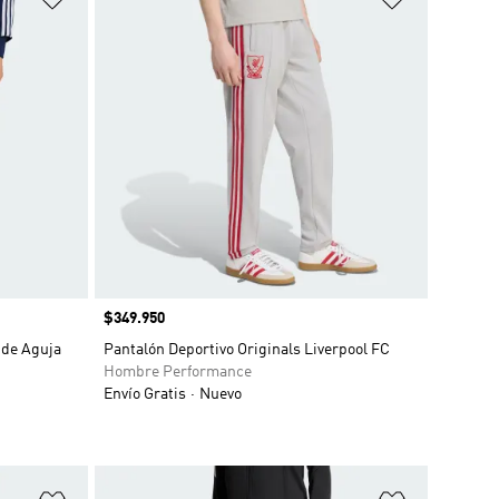
Precio
$349.950
 de Aguja
Pantalón Deportivo Originals Liverpool FC
Hombre Performance
Envío Gratis
Nuevo
Añadir a la lista de deseos
Añadir a la