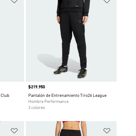
Precio
$219.950
 Club
Pantalón de Entrenamiento Tiro26 League
Hombre Performance
3 colores
Añadir a la lista de deseos
Añadir a la