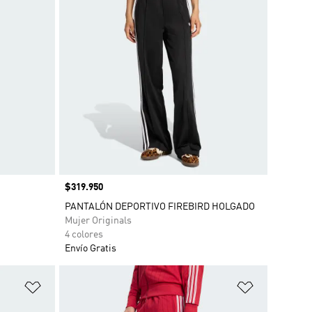
Precio
$319.950
PANTALÓN DEPORTIVO FIREBIRD HOLGADO
Mujer Originals
4 colores
Envío Gratis
Añadir a la lista de deseos
Añadir a la