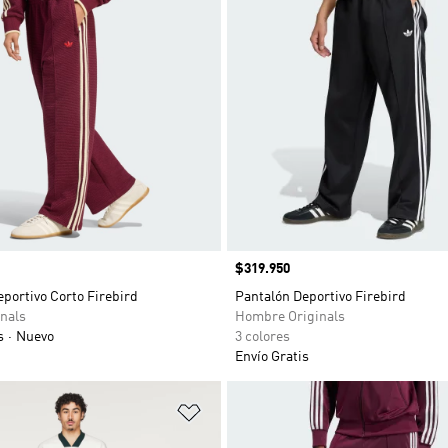
Precio
$319.950
portivo Corto Firebird
Pantalón Deportivo Firebird
nals
Hombre Originals
s
Nuevo
3 colores
Envío Gratis
sta de deseos
Añadir a la lista de deseos