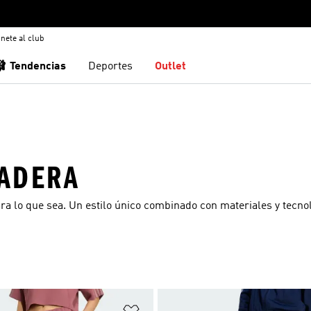
nete al club
🩰 Tendencias
Deportes
Outlet
DADERA
ra lo que sea. Un estilo único combinado con materiales y tecno
sta de deseos
Añadir a la lista de deseos