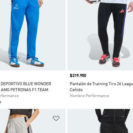
Precio
$219.950
 DEPORTIVO BLUE WONDER
Pantalón de Training Tiro 26 Leag
 AMG PETRONAS F1 TEAM
Ceñido
rformance
Hombre Performance
s
sta de deseos
Añadir a la lista de deseos