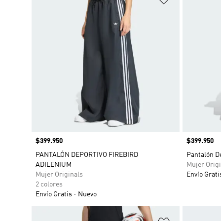
Precio
$399.950
Precio
$399.950
PANTALÓN DEPORTIVO FIREBIRD
Pantalón De
ADILENIUM
Mujer Origi
Mujer Originals
Envío Grati
2 colores
Envío Gratis
Nuevo
Añadir a la li