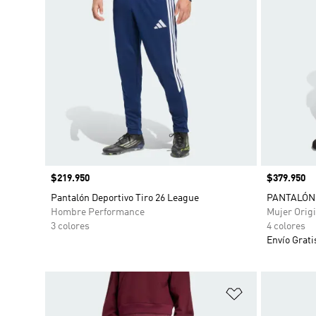
Precio
$219.950
Precio
$379.950
Pantalón Deportivo Tiro 26 League
PANTALÓN
Hombre Performance
Mujer Origi
3 colores
4 colores
Envío Grati
Añadir a la li