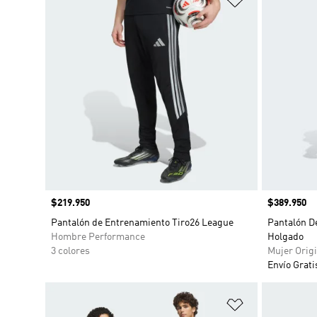
Precio
$219.950
Precio
$389.950
Pantalón de Entrenamiento Tiro26 League
Pantalón De
Hombre Performance
Holgado
3 colores
Mujer Origi
Envío Grati
Añadir a la li