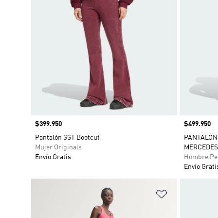
Precio
$399.950
Precio
$499.950
Pantalón SST Bootcut
PANTALÓN
Mujer Originals
MERCEDES
Envío Gratis
Hombre Pe
Envío Grati
Añadir a la li