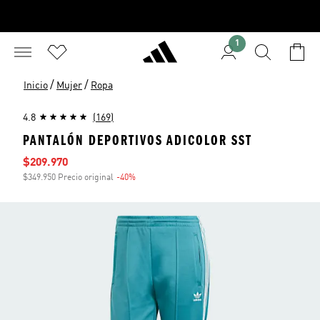
1
/
/
Inicio
Mujer
Ropa
4.8
(169)
PANTALÓN DEPORTIVOS ADICOLOR SST
Precio de venta
$209.970
$349.950 Precio original
-40%
Descuento