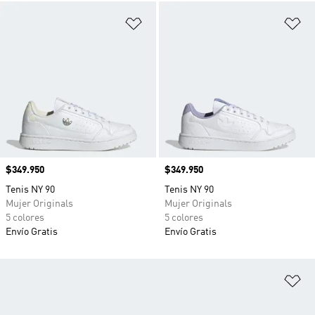
Añadir a la lista de deseos
Añ
Precio
$349.950
Precio
$349.950
Tenis NY 90
Tenis NY 90
Mujer Originals
Mujer Originals
5 colores
5 colores
Envío Gratis
Envío Gratis
Añ