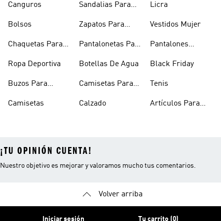
Canguros
Sandalias Para
Licra
Hombre
Bolsos
Zapatos Para
Vestidos Mujer
Hombre
Chaquetas Para
Pantalonetas Para
Pantalones
Mujer
Hombre
Hombre
Ropa Deportiva
Botellas De Agua
Black Friday
Buzos Para
Camisetas Para
Tenis
Hombre
Hombre
Camisetas
Calzado
Artículos Para
Mascotas
¡TU OPINIÓN CUENTA!
Nuestro objetivo es mejorar y valoramos mucho tus comentarios.
Volver arriba
Iniciar sesión
Tu carrito (0)