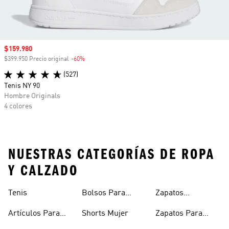
Precio de venta
$159.980
$399.950 Precio original
-60%
Descuento
(527)
Tenis NY 90
Hombre Originals
4 colores
NUESTRAS CATEGORÍAS DE ROPA
Y CALZADO
Tenis
Bolsos Para
Zapatos
Mujer
Deportivos
Artículos Para
Shorts Mujer
Zapatos Para
Mascotas
Niñas