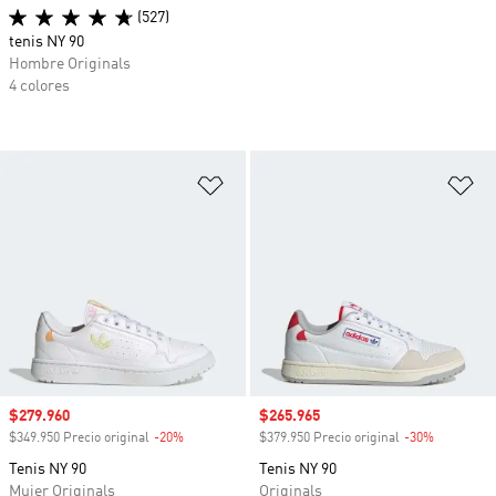
(527)
tenis NY 90
Hombre Originals
4 colores
Añadir a la lista de deseos
Añ
Precio de venta
$279.960
Precio de venta
$265.965
$349.950 Precio original
-20%
Descuento
$379.950 Precio original
-30%
Descuento
Tenis NY 90
Tenis NY 90
Mujer Originals
Originals