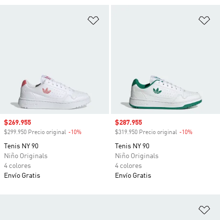
Añadir a la lista de deseos
Añ
Precio de venta
$269.955
Precio de venta
$287.955
$299.950 Precio original
-10%
Descuento
$319.950 Precio original
-10%
Descuento
Tenis NY 90
Tenis NY 90
Niño Originals
Niño Originals
4 colores
4 colores
Envío Gratis
Envío Gratis
Añ