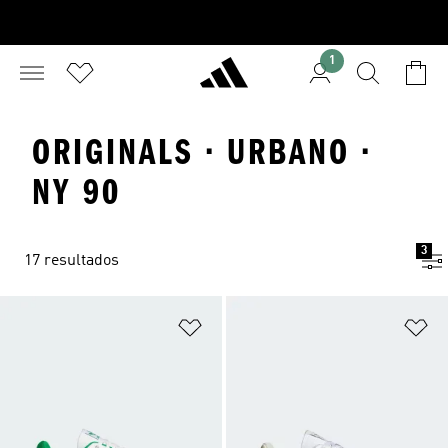
1
ORIGINALS · URBANO ·
NY 90
3
17 resultados
Añadir a la lista de deseos
Añ