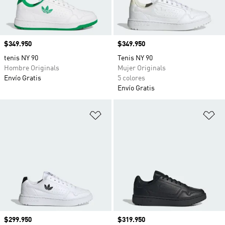
Precio
$349.950
Precio
$349.950
tenis NY 90
Tenis NY 90
Hombre Originals
Mujer Originals
Envío Gratis
5 colores
Envío Gratis
Añadir a la lista de deseos
Añ
Precio
$299.950
Precio
$319.950