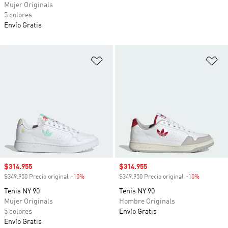
Mujer Originals
5 colores
Envío Gratis
Añadir a la lista de deseos
Añ
Precio de venta
$314.955
Precio de venta
$314.955
$349.950 Precio original
-10%
Descuento
$349.950 Precio original
-10%
Descuento
Tenis NY 90
Tenis NY 90
Mujer Originals
Hombre Originals
5 colores
Envío Gratis
Envío Gratis