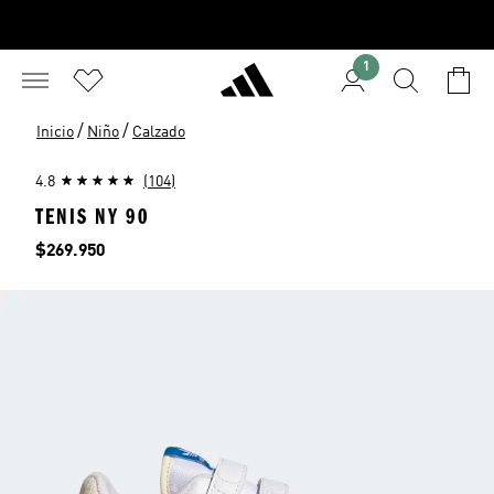
1
/
/
Inicio
Niño
Calzado
4.8
(104)
TENIS NY 90
Precio
$269.950