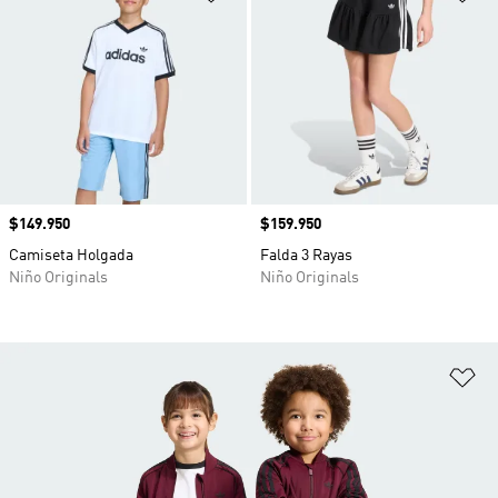
Precio
$149.950
Precio
$159.950
Camiseta Holgada
Falda 3 Rayas
Niño Originals
Niño Originals
Añ