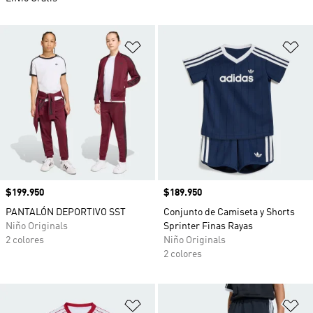
Añadir a la lista de deseos
Añ
Precio
$199.950
Precio
$189.950
PANTALÓN DEPORTIVO SST
Conjunto de Camiseta y Shorts
Niño Originals
Sprinter Finas Rayas
2 colores
Niño Originals
2 colores
Añadir a la lista de deseos
Añ