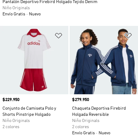
Pantalón Deportivo Firebird Holgado Tejido Denim
Niño Originals
Envío Gratis
Nuevo
Añadir a la lista de deseos
Añ
Precio
$229.950
Precio
$279.950
Conjunto de Camiseta Polo y
Chaqueta Deportiva Firebird
Shorts Pinstripe Holgado
Holgada Reversible
Niño Originals
Niño Originals
2 colores
2 colores
Envío Gratis
Nuevo