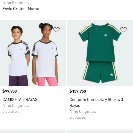
Niño Originals
Envío Gratis
Nuevo
Añadir a la lista de deseos
Añ
Precio
$99.950
Precio
$159.950
CAMISETA 3 RAYAS
Conjunto Camiseta y Shorts 3
Niño Originals
Rayas
3 colores
Niño Originals
2 colores