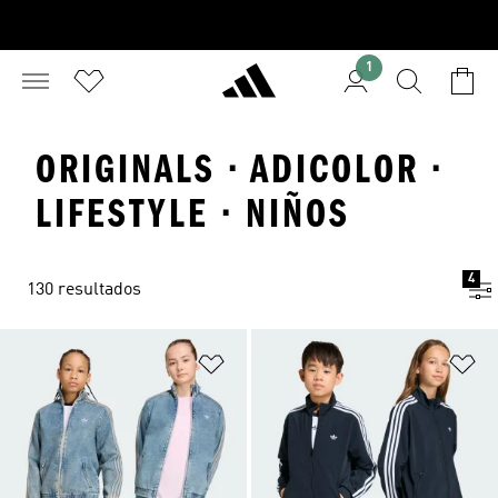
1
ORIGINALS · ADICOLOR ·
LIFESTYLE · NIÑOS
4
130 resultados
Añadir a la lista de deseos
Añ