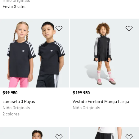
Niño Originals
Envío Gratis
Añadir a la lista de deseos
Añ
Precio
$99.950
Precio
$199.950
camiseta 3 Rayas
Vestido Firebird Manga Larga
Niño Originals
Niño Originals
2 colores
Añadir a la lista de deseos
Añ