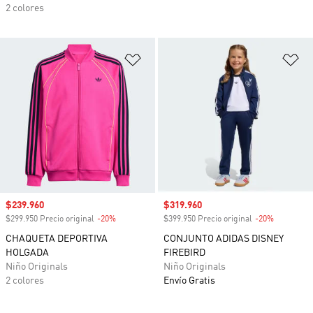
2 colores
Añadir a la lista de deseos
Añ
Precio de venta
$239.960
Precio de venta
$319.960
$299.950 Precio original
-20%
Descuento
$399.950 Precio original
-20%
Descuento
CHAQUETA DEPORTIVA
CONJUNTO ADIDAS DISNEY
HOLGADA
FIREBIRD
Niño Originals
Niño Originals
2 colores
Envío Gratis