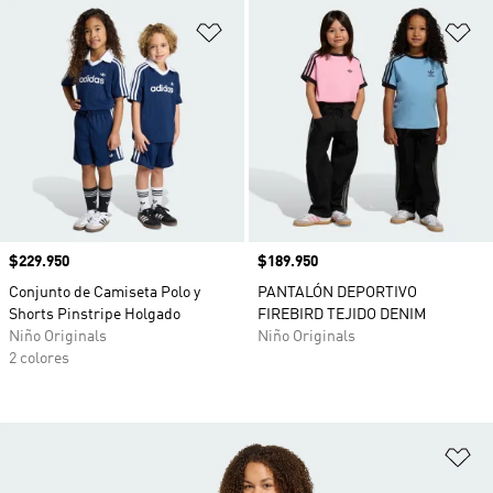
Añadir a la lista de deseos
Añ
Precio
$229.950
Precio
$189.950
Conjunto de Camiseta Polo y
PANTALÓN DEPORTIVO
Shorts Pinstripe Holgado
FIREBIRD TEJIDO DENIM
Niño Originals
Niño Originals
2 colores
Añ