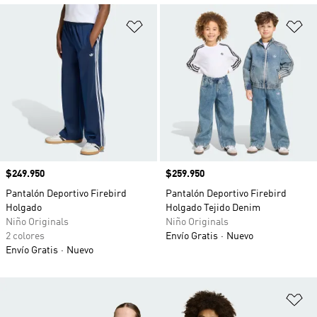
Añadir a la lista de deseos
Añ
Precio
$249.950
Precio
$259.950
Pantalón Deportivo Firebird
Pantalón Deportivo Firebird
Holgado
Holgado Tejido Denim
Niño Originals
Niño Originals
2 colores
Envío Gratis
Nuevo
Envío Gratis
Nuevo
Añ