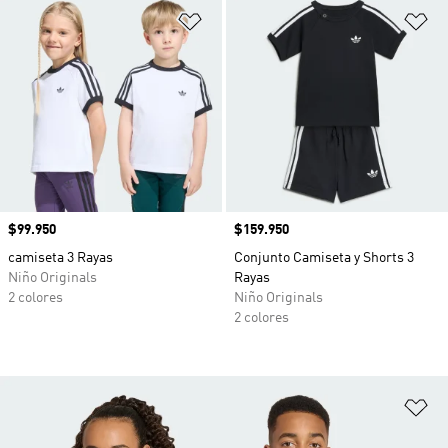
Añadir a la lista de deseos
Añ
Precio
$99.950
Precio
$159.950
camiseta 3 Rayas
Conjunto Camiseta y Shorts 3
Niño Originals
Rayas
2 colores
Niño Originals
2 colores
Añ