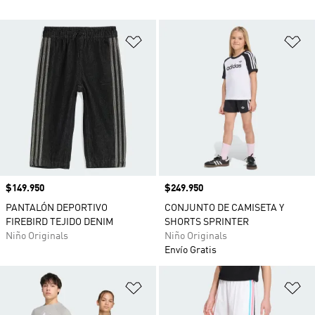
Añadir a la lista de deseos
Añ
Precio
$149.950
Precio
$249.950
PANTALÓN DEPORTIVO
CONJUNTO DE CAMISETA Y
FIREBIRD TEJIDO DENIM
SHORTS SPRINTER
Niño Originals
Niño Originals
Envío Gratis
Añadir a la lista de deseos
Añ