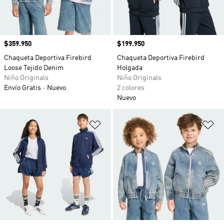
Precio
$359.950
Precio
$199.950
Chaqueta Deportiva Firebird
Chaqueta Deportiva Firebird
Loose Tejido Denim
Holgada
Niño Originals
Niño Originals
Envío Gratis
Nuevo
2 colores
Nuevo
Añadir a la lista de deseos
Añ