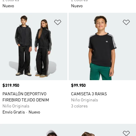
2 colores
2 colores
Nuevo
Nuevo
Añadir a la lista de deseos
Añ
Precio
$319.950
Precio
$99.950
PANTALÓN DEPORTIVO
CAMISETA 3 RAYAS
FIREBIRD TEJIDO DENIM
Niño Originals
Niño Originals
3 colores
Envío Gratis
Nuevo
Añ