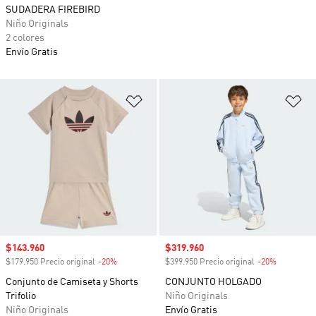
SUDADERA FIREBIRD
Niño Originals
2 colores
Envío Gratis
Añadir a la lista de deseos
Añ
Precio de venta
$143.960
Precio de venta
$319.960
$179.950 Precio original
-20%
Descuento
$399.950 Precio original
-20%
Descuento
Conjunto de Camiseta y Shorts
CONJUNTO HOLGADO
Trifolio
Niño Originals
Niño Originals
Envío Gratis