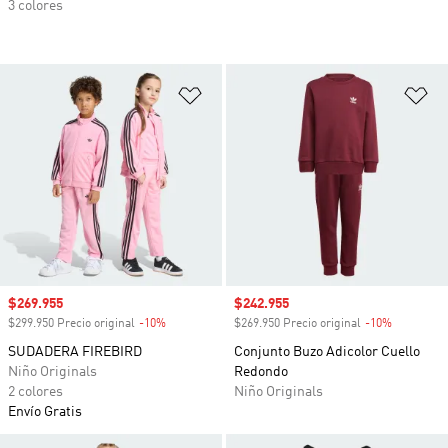
3 colores
Añadir a la lista de deseos
Añ
Precio de venta
$269.955
Precio de venta
$242.955
$299.950 Precio original
-10%
Descuento
$269.950 Precio original
-10%
Descuento
SUDADERA FIREBIRD
Conjunto Buzo Adicolor Cuello
Niño Originals
Redondo
2 colores
Niño Originals
Envío Gratis