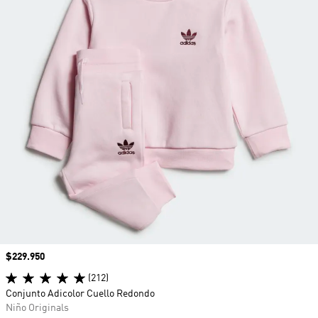
Precio
$229.950
(212)
Conjunto Adicolor Cuello Redondo
Niño Originals