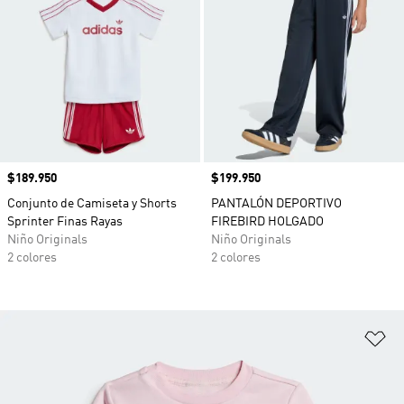
Precio
$189.950
Precio
$199.950
Conjunto de Camiseta y Shorts
PANTALÓN DEPORTIVO
Sprinter Finas Rayas
FIREBIRD HOLGADO
Niño Originals
Niño Originals
2 colores
2 colores
Añ