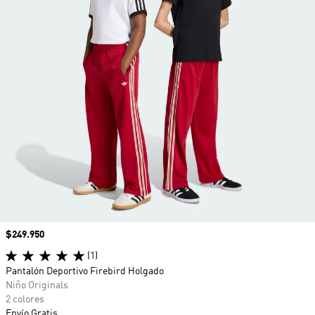
Precio
$249.950
(1)
Pantalón Deportivo Firebird Holgado
Niño Originals
2 colores
Envío Gratis