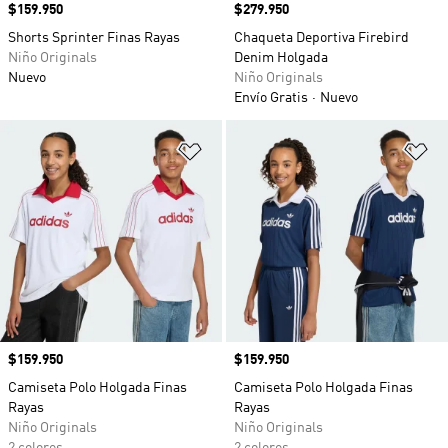
Precio
$159.950
Precio
$279.950
Shorts Sprinter Finas Rayas
Chaqueta Deportiva Firebird
Niño Originals
Denim Holgada
Nuevo
Niño Originals
Envío Gratis
Nuevo
Añadir a la lista de deseos
Añ
Precio
$159.950
Precio
$159.950
Camiseta Polo Holgada Finas
Camiseta Polo Holgada Finas
Rayas
Rayas
Niño Originals
Niño Originals