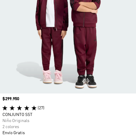
Precio
$299.950
(27)
CONJUNTO SST
Niño Originals
2 colores
Envío Gratis