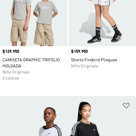
Precio
$129.950
Precio
$159.950
CAMISETA GRAPHIC TRIFOLIO
Shorts Firebird Pliegues
HOLGADA
Niño Originals
Niño Originals
3 colores
Añ