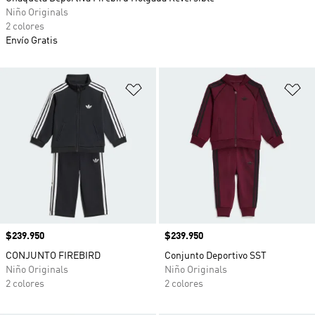
Niño Originals
2 colores
Envío Gratis
Añadir a la lista de deseos
Añ
Precio
$239.950
Precio
$239.950
CONJUNTO FIREBIRD
Conjunto Deportivo SST
Niño Originals
Niño Originals
2 colores
2 colores