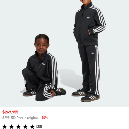
Precio de venta
$269.955
$299.950 Precio original
-10%
Descuento
(30)