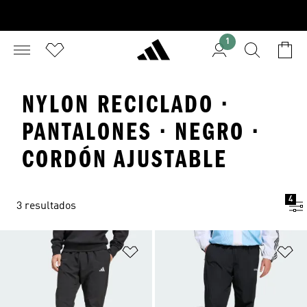
1
NYLON RECICLADO ·
PANTALONES · NEGRO ·
CORDÓN AJUSTABLE
4
3 resultados
Añadir a la lista de deseos
Añ