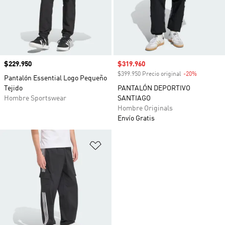
Precio
$229.950
Precio de venta
$319.960
$399.950 Precio original
-20%
Descuento
Pantalón Essential Logo Pequeño
Tejido
PANTALÓN DEPORTIVO
Hombre Sportswear
SANTIAGO
Hombre Originals
Envío Gratis
Añadir a la lista de deseos