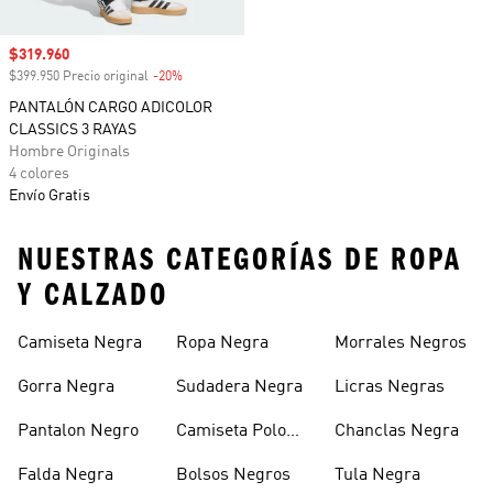
Precio de venta
$319.960
$399.950 Precio original
-20%
Descuento
PANTALÓN CARGO ADICOLOR
CLASSICS 3 RAYAS
Hombre Originals
4 colores
Envío Gratis
NUESTRAS CATEGORÍAS DE ROPA
Y CALZADO
Camiseta Negra
Ropa Negra
Morrales Negros
Gorra Negra
Sudadera Negra
Licras Negras
Pantalon Negro
Camiseta Polo
Chanclas Negra
Negra
Falda Negra
Bolsos Negros
Tula Negra