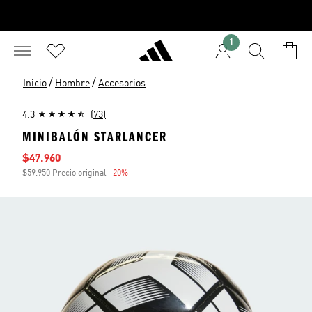
1
/
/
Inicio
Hombre
Accesorios
4.3
(73)
MINIBALÓN STARLANCER
Precio de venta
$47.960
$59.950 Precio original
-20%
Descuento