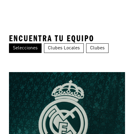
ENCUENTRA TU EQUIPO
Selecciones
Clubes Locales
Clubes
Colombia
Alemania
Ar