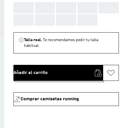
AAA
AAA
AAA
AAA
AAA
AAA
AAA
AAA
AAA
Talla real.
Te recomendamos pedir tu talla
habitual.
Añadir al carrito
Comprar camisetas running