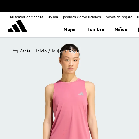
buscador de tiendas
ayuda
pedidos y devoluciones
bonos de regalo
ú
Mujer
Hombre
Niños
/
/
Atrás
Inicio
Mujer
Ropa