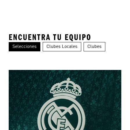
ENCUENTRA TU EQUIPO
Selecciones
Clubes Locales
Clubes
Colombia
Alemania
Ar