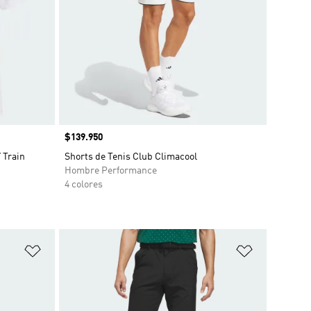
Precio
$139.950
 Train
Shorts de Tenis Club Climacool
Hombre Performance
4 colores
Añadir a la lista de deseos
Añadir a la