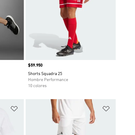
Precio
$59.950
Shorts Squadra 25
Hombre Performance
10 colores
Añadir a la lista de deseos
Añadir a la