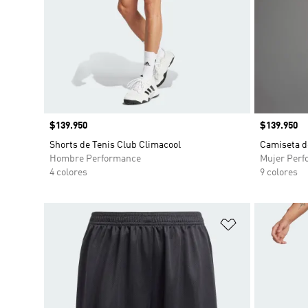
Precio
$139.950
Precio
$139.950
Shorts de Tenis Club Climacool
Camiseta d
Hombre Performance
Mujer Perf
4 colores
9 colores
Añadir a la li