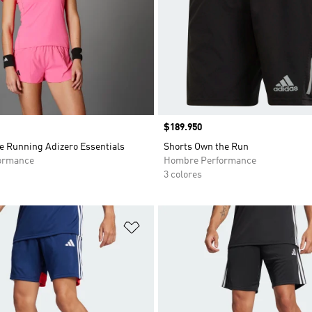
Precio
$189.950
e Running Adizero Essentials
Shorts Own the Run
ormance
Hombre Performance
3 colores
sta de deseos
Añadir a la lista de deseos