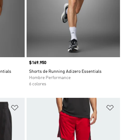
Precio
$169.950
ntials
Shorts de Running Adizero Essentials
Hombre Performance
6 colores
Añadir a la lista de deseos
Añadir a la