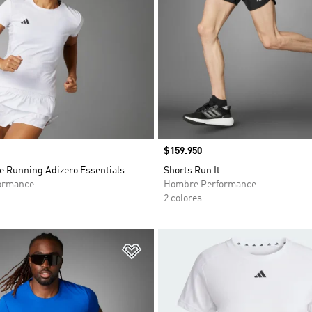
Precio
$159.950
e Running Adizero Essentials
Shorts Run It
ormance
Hombre Performance
2 colores
sta de deseos
Añadir a la lista de deseos