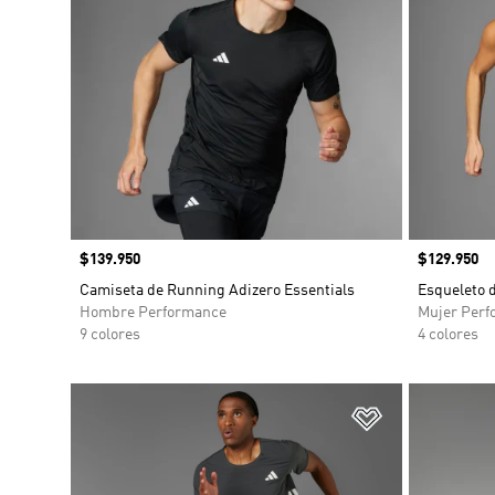
Precio
$139.950
Precio
$129.950
Camiseta de Running Adizero Essentials
Esqueleto d
Hombre Performance
Mujer Perf
9 colores
4 colores
Añadir a la li