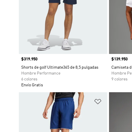
Precio
$319.950
Precio
$139.950
Shorts de golf Ultimate365 de 8,5 pulgadas
Camiseta d
Hombre Performance
Hombre Pe
6 colores
9 colores
Envío Gratis
Añadir a la li