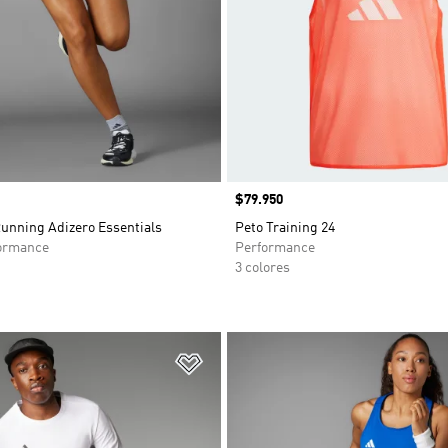
Precio
$79.950
Running Adizero Essentials
Peto Training 24
ormance
Performance
3 colores
sta de deseos
Añadir a la lista de deseos