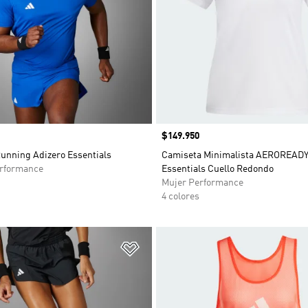
Precio
$149.950
Running Adizero Essentials
Camiseta Minimalista AEROREADY
rformance
Essentials Cuello Redondo
Mujer Performance
4 colores
sta de deseos
Añadir a la lista de deseos