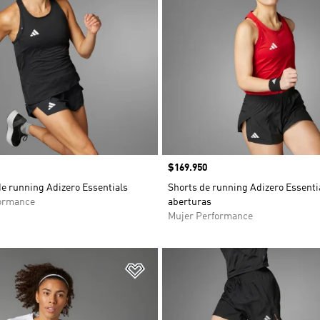
Precio
$169.950
e running Adizero Essentials
Shorts de running Adizero Essenti
ormance
aberturas
Mujer Performance
sta de deseos
Añadir a la lista de deseos