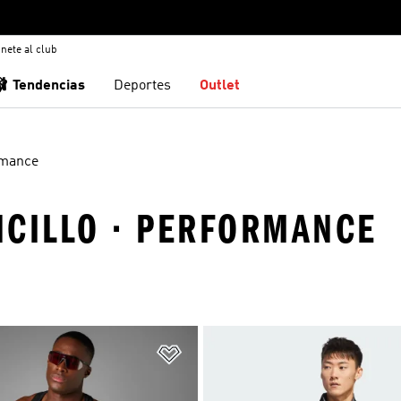
nete al club
🩰 Tendencias
Deportes
Outlet
rmance
ENCILLO · PERFORMANCE
sta de deseos
Añadir a la lista de deseos