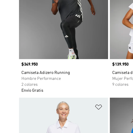
Precio
$349.950
Precio
$139.950
Camiseta Adizero Running
Camiseta d
Hombre Performance
Mujer Perf
2 colores
9 colores
Envío Gratis
Añadir a la li