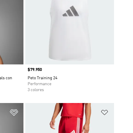
Precio
$79.950
als con
Peto Training 24
Performance
3 colores
Añadir a la lista de deseos
Añadir a la