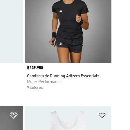
Precio
$139.950
Camiseta de Running Adizero Essentials
Mujer Performance
9 colores
Añadir a la lista de deseos
Añadir a la