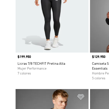
Precio
$199.950
Precio
$129.950
Licras 7/8 TECHFIT Pretina Alta
Camiseta S
Mujer Performance
Essentials
7 colores
Hombre Pe
5 colores
Añadir a la li