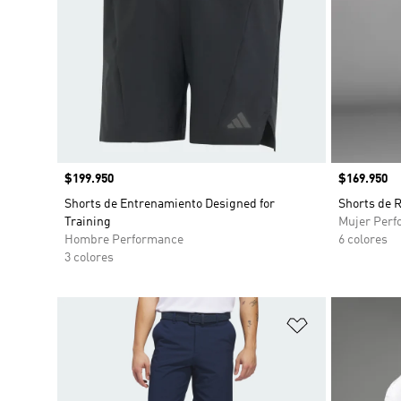
Precio
$199.950
Precio
$169.950
Shorts de Entrenamiento Designed for
Shorts de 
Training
Mujer Perf
Hombre Performance
6 colores
3 colores
Añadir a la li