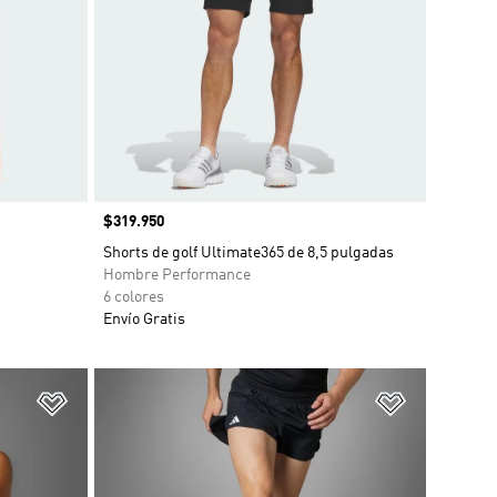
Precio
$319.950
Shorts de golf Ultimate365 de 8,5 pulgadas
Hombre Performance
6 colores
Envío Gratis
Añadir a la lista de deseos
Añadir a la