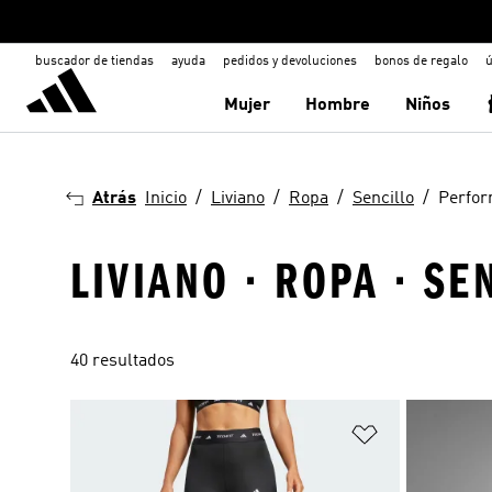
buscador de tiendas
ayuda
pedidos y devoluciones
bonos de regalo
ú
Mujer
Hombre
Niños
Atrás
Inicio
Liviano
Ropa
Sencillo
Perfo
LIVIANO · ROPA · S
40 resultados
Añadir a la li