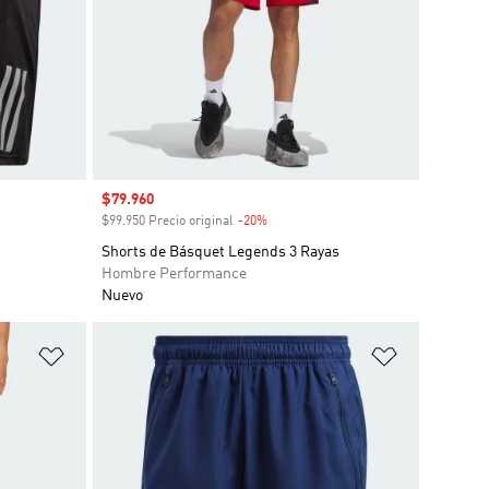
Precio de venta
$79.960
$99.950 Precio original
-20%
Descuento
Shorts de Básquet Legends 3 Rayas
Hombre Performance
Nuevo
Añadir a la lista de deseos
Añadir a la