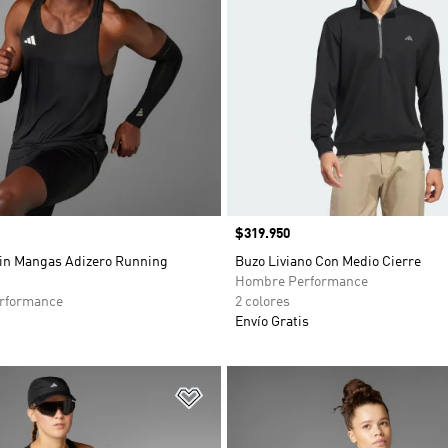
Precio
$319.950
in Mangas Adizero Running
Buzo Liviano Con Medio Cierre
Hombre Performance
rformance
2 colores
Envío Gratis
sta de deseos
Añadir a la lista de deseos