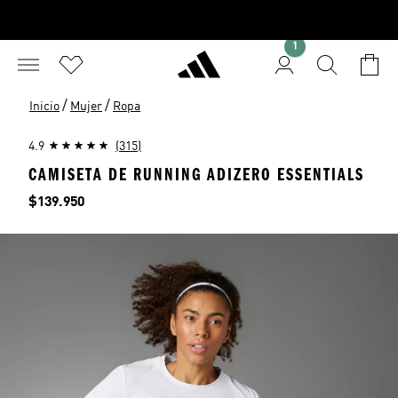
1
/
/
Inicio
Mujer
Ropa
4.9
(315)
CAMISETA DE RUNNING ADIZERO ESSENTIALS
Precio
$139.950