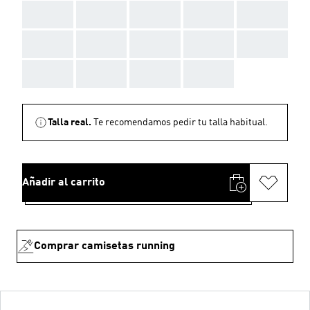
AAA
AAA
AAA
AAA
AAA
AAA
AAA
AAA
AAA
AAA
AAA
AAA
AAA
AAA
Talla real.
Te recomendamos pedir tu talla habitual.
Añadir al carrito
Comprar camisetas running