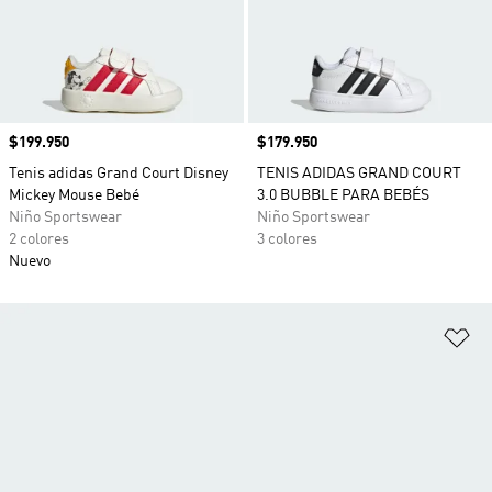
Precio
$199.950
Precio
$179.950
Tenis adidas Grand Court Disney
TENIS ADIDAS GRAND COURT
Mickey Mouse Bebé
3.0 BUBBLE PARA BEBÉS
Niño Sportswear
Niño Sportswear
2 colores
3 colores
Nuevo
Añ