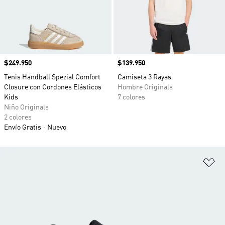
Precio
$249.950
Precio
$139.950
Tenis Handball Spezial Comfort
Camiseta 3 Rayas
Closure con Cordones Elásticos
Hombre Originals
Kids
7 colores
Niño Originals
2 colores
Envío Gratis
Nuevo
Añ