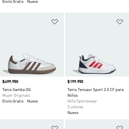
Envío Gratis
Nuevo
Añadir a la lista de deseos
Añ
Precio
$499.950
Precio
$199.950
Tenis Samba OG
Tenis Tensaur Sport 3.0 CF para
Mujer Originals
Niños
Envío Gratis
Nuevo
Niño Sportswear
5 colores
Nuevo
Añadir a la lista de deseos
Añ