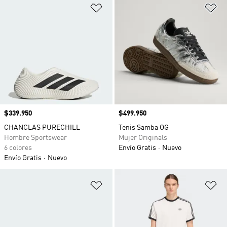
Añadir a la lista de deseos
Añ
Precio
$339.950
Precio
$499.950
CHANCLAS PURECHILL
Tenis Samba OG
Hombre Sportswear
Mujer Originals
6 colores
Envío Gratis
Nuevo
Envío Gratis
Nuevo
Añadir a la lista de deseos
Añ