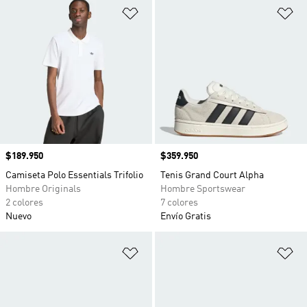
Añadir a la lista de deseos
Añ
Precio
$189.950
Precio
$359.950
Camiseta Polo Essentials Trifolio
Tenis Grand Court Alpha
Hombre Originals
Hombre Sportswear
2 colores
7 colores
Nuevo
Envío Gratis
Añadir a la lista de deseos
Añ