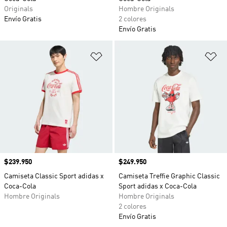
Originals
Hombre Originals
Envío Gratis
2 colores
Envío Gratis
Añadir a la lista de deseos
Añ
Precio
$239.950
Precio
$249.950
Camiseta Classic Sport adidas x
Camiseta Treffie Graphic Classic
Coca-Cola
Sport adidas x Coca-Cola
Hombre Originals
Hombre Originals
2 colores
Envío Gratis