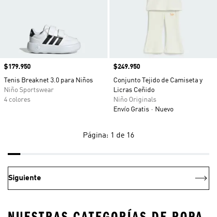
Precio
$179.950
Precio
$249.950
Tenis Breaknet 3.0 para Niños
Conjunto Tejido de Camiseta y
Niño Sportswear
Licras Ceñido
4 colores
Niño Originals
Envío Gratis
Nuevo
Página: 1 de 16
Siguiente