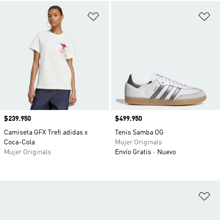
Añadir a la lista de deseos
Añ
Precio
$239.950
Precio
$499.950
Camiseta GFX Trefi adidas x
Tenis Samba OG
Coca-Cola
Mujer Originals
Mujer Originals
Envío Gratis
Nuevo
Añ