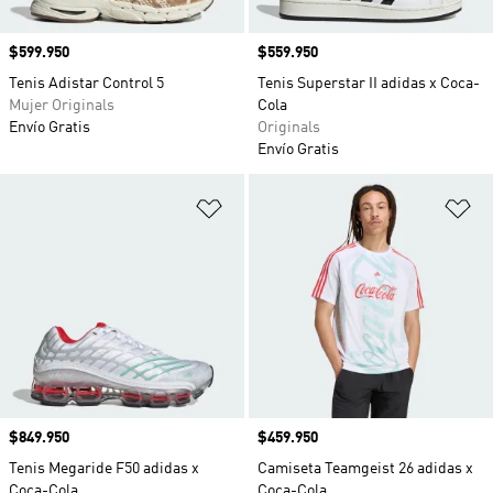
Precio
$599.950
Precio
$559.950
Tenis Adistar Control 5
Tenis Superstar II adidas x Coca-
Mujer Originals
Cola
Envío Gratis
Originals
Envío Gratis
Añadir a la lista de deseos
Añ
Precio
$849.950
Precio
$459.950
Tenis Megaride F50 adidas x
Camiseta Teamgeist 26 adidas x
Coca-Cola
Coca-Cola