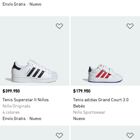
Envío Gratis
Nuevo
Añadir a la lista de deseos
Añ
Precio
$399.950
Precio
$179.950
Tenis Superstar II Niños
Tenis adidas Grand Court 3.0
Niño Originals
Bebés
4 colores
Niño Sportswear
Envío Gratis
Nuevo
Nuevo
Añadir a la lista de deseos
Añ