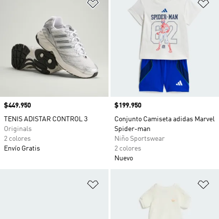
Añadir a la lista de deseos
Añ
Precio
$449.950
Precio
$199.950
TENIS ADISTAR CONTROL 3
Conjunto Camiseta adidas Marvel
Originals
Spider-man
2 colores
Niño Sportswear
Envío Gratis
2 colores
Nuevo
Añadir a la lista de deseos
Añ