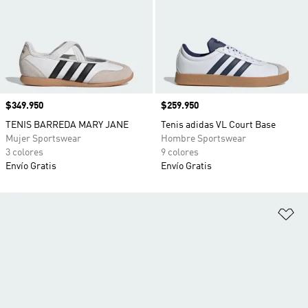
Precio
$349.950
Precio
$259.950
TENIS BARREDA MARY JANE
Tenis adidas VL Court Base
Mujer Sportswear
Hombre Sportswear
3 colores
9 colores
Envío Gratis
Envío Gratis
Añ