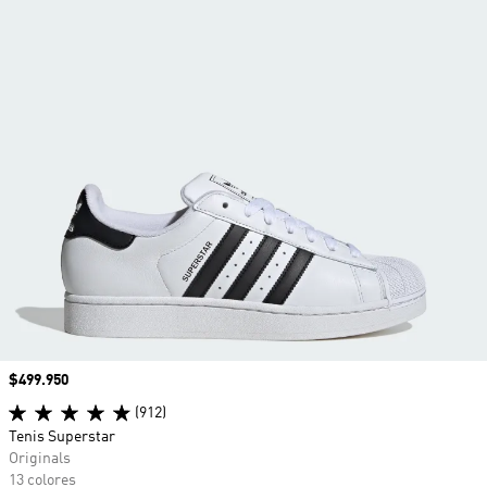
Precio
$499.950
(912)
Tenis Superstar
Originals
13 colores