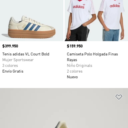
Precio
$399.950
Precio
$159.950
Tenis adidas VL Court Bold
Camiseta Polo Holgada Finas
Mujer Sportswear
Rayas
3 colores
Niño Originals
Envío Gratis
2 colores
Nuevo
Añ