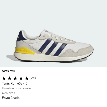
Precio
$269.950
(228)
Tenis Run 60s 4.0
Hombre Sportswear
4 colores
Envío Gratis