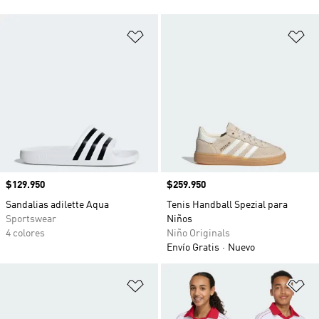
Añadir a la lista de deseos
Añ
Precio
$129.950
Precio
$259.950
Sandalias adilette Aqua
Tenis Handball Spezial para
Sportswear
Niños
4 colores
Niño Originals
Envío Gratis
Nuevo
Añadir a la lista de deseos
Añ