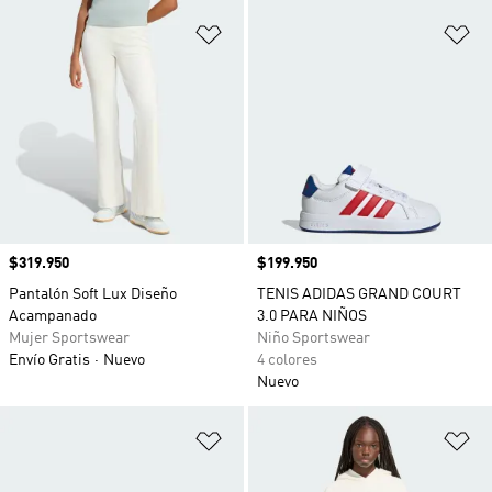
Añadir a la lista de deseos
Añ
Precio
$319.950
Precio
$199.950
Pantalón Soft Lux Diseño
TENIS ADIDAS GRAND COURT
Acampanado
3.0 PARA NIÑOS
Mujer Sportswear
Niño Sportswear
Envío Gratis
Nuevo
4 colores
Nuevo
Añadir a la lista de deseos
Añ