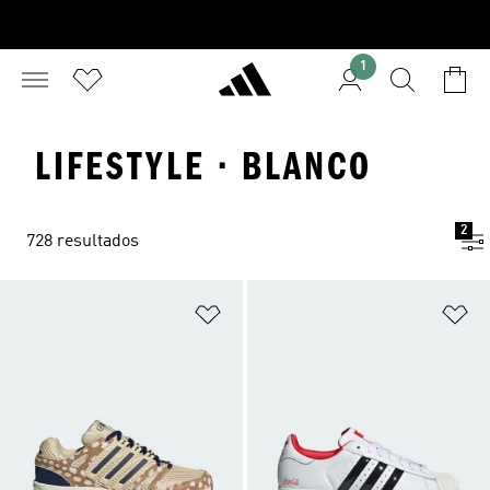
1
LIFESTYLE · BLANCO
2
728 resultados
Añadir a la lista de deseos
Añ