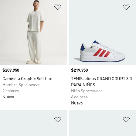
Añadir a la lista de deseos
Añ
Precio
$209.950
Precio
$219.950
Camiseta Graphic Soft Lux
TENIS adidas GRAND COURT 3.0
Hombre Sportswear
PARA NIÑOS
2 colores
Niño Sportswear
Nuevo
6 colores
Nuevo
Añadir a la lista de deseos
Añ