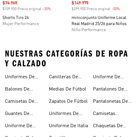
Precio de venta
$76.965
Precio de venta
$149.975
$109.950 Precio original
-30%
Descuento
$299.950 Precio original
-50%
Descuento
Shorts Tiro 24
miniconjunto Uniforme Local
Mujer Performance
Real Madrid 25/26 para Niños
Niño Performance
NUESTRAS CATEGORÍAS DE ROPA
Y CALZADO
Uniformes De
Canilleras De
Uniforme De
Fútbol
Fútbol
Mexico
Balones De
Medias De Fútbol
Pantalones De
Fútbol
Fútbol
Camisetas De
Zapatos De Fútbol
Pantalonetas De
Fútbol
Fútbol
Guantes De
Uniformes De
Camisetas
Arquero
Fútbol Mujer
Negras De Fútbol
Uniforme De
Uniforme De Italia
Chaquetas De
Argentina
Fútbol