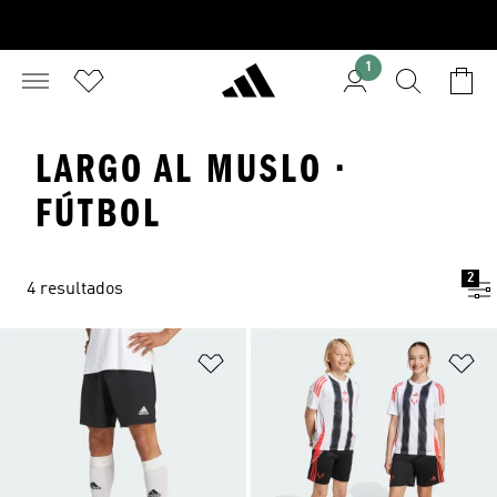
1
LARGO AL MUSLO ·
FÚTBOL
2
4 resultados
Añadir a la lista de deseos
Añ