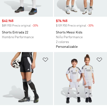
Precio de venta
$62.965
Precio de venta
$76.965
$89.950 Precio original
-30%
Descuento
$109.950 Precio original
-30%
Descuento
Shorts Entrada 22
Shorts Messi Kids
Hombre Performance
Niño Performance
2 colores
Personalizable
Añadir a la lista de deseos
Añ