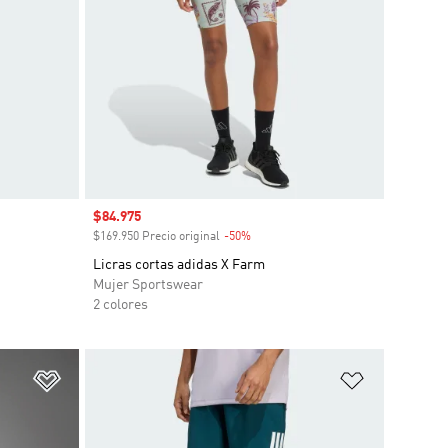
Precio de venta
$84.975
o
$169.950 Precio original
-50%
Descuento
Licras cortas adidas X Farm
Mujer Sportswear
2 colores
Añadir a la lista de deseos
Añadir a la