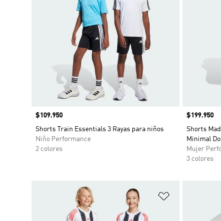
Precio
$109.950
Precio
$199.950
Shorts Train Essentials 3 Rayas para niños
Shorts Mad
Niño Performance
Minimal Do
2 colores
Mujer Perf
3 colores
Añadir a la li