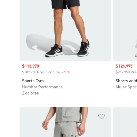
Precio de venta
$113.970
Precio de 
$124.975
$189.950 Precio original
-40%
Descuento
$249.950 Prec
Shorts Gym+
Shorts adi
Hombre Performance
Mujer Spor
2 colores
Añadir a la li