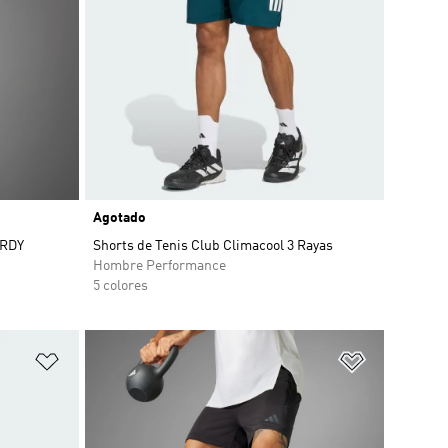
Agotado
.RDY
Shorts de Tenis Club Climacool 3 Rayas
Hombre Performance
5 colores
Añadir a la lista de deseos
Añadir a la