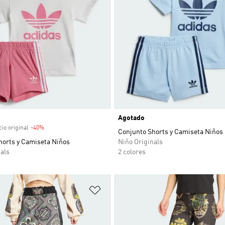
venta
Agotado
io original
-40%
Descuento
Conjunto Shorts y Camiseta Niños
horts y Camiseta Niños
Niño Originals
als
2 colores
sta de deseos
Añadir a la lista de deseos