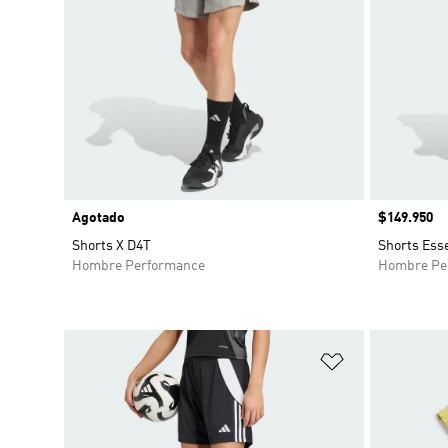
Agotado
Precio
$149.950
Shorts X D4T
Shorts Esse
Hombre Performance
Hombre Pe
Añadir a la li