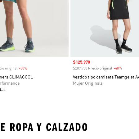
venta
Precio de venta
$125.970
io original
-30%
Descuento
$209.950 Precio original
-40%
Descuent
nners CLIMACOOL
Vestido tipo camiseta Teamgeist A
rformance
Mujer Originals
das
E ROPA Y CALZADO