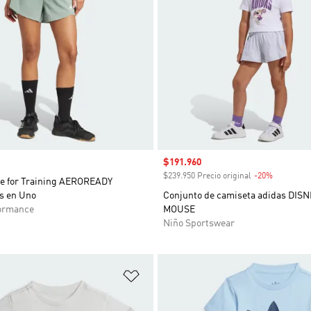
Precio de venta
$191.960
$239.950 Precio original
-20%
Descuent
e for Training AEROREADY
s en Uno
Conjunto de camiseta adidas DIS
ormance
MOUSE
Niño Sportswear
sta de deseos
Añadir a la lista de deseos