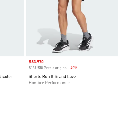
Precio de venta
$83.970
o
$139.950 Precio original
-40%
Descuento
dicolor
Shorts Run It Brand Love
Hombre Performance