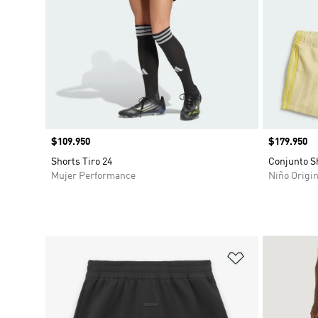
Precio
$109.950
Precio
$179.950
Shorts Tiro 24
Conjunto S
Mujer Performance
Niño Origin
Añadir a la li