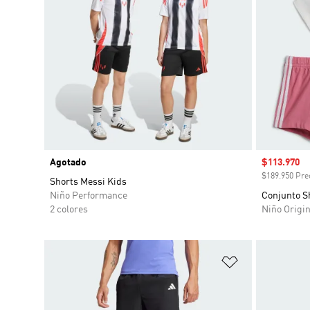
Agotado
Precio de 
$113.970
$189.950 Prec
Shorts Messi Kids
Niño Performance
Conjunto S
2 colores
Niño Origin
Añadir a la li