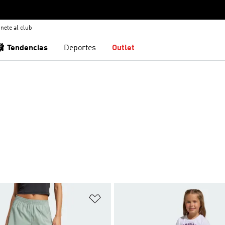
nete al club
🩰 Tendencias
Deportes
Outlet
sta de deseos
Añadir a la lista de deseos