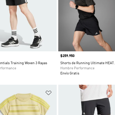
Precio
$259.950
ntials Training Woven 3 Rayas
Shorts de Running Ultimate HEAT
rformance
Hombre Performance
Envío Gratis
sta de deseos
Añadir a la lista de deseos