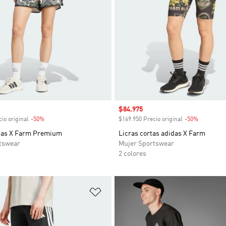
venta
Precio de venta
$84.975
io original
-50%
Descuento
$169.950 Precio original
-50%
Descuent
das X Farm Premium
Licras cortas adidas X Farm
tswear
Mujer Sportswear
2 colores
sta de deseos
Añadir a la lista de deseos