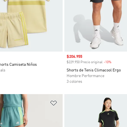
Precio de venta
$206.955
$229.950 Precio original
-10%
Descuent
horts Camiseta Niños
als
Shorts de Tenis Climacool Ergo
Hombre Performance
3 colores
sta de deseos
Añadir a la lista de deseos