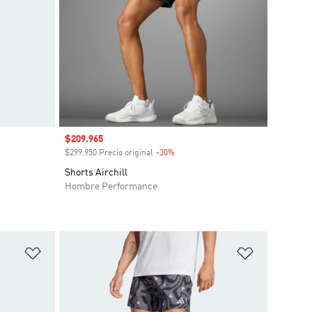
Precio de venta
$209.965
o
$299.950 Precio original
-30%
Descuento
Shorts Airchill
Hombre Performance
Añadir a la lista de deseos
Añadir a la