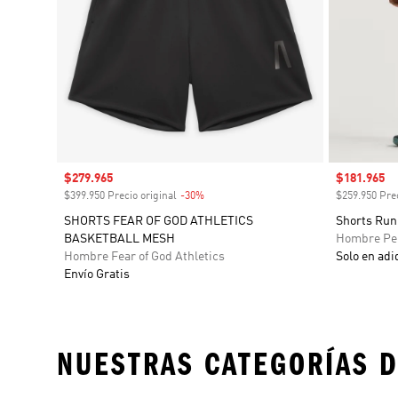
Precio de venta
$279.965
Precio de 
$181.965
$399.950 Precio original
-30%
Descuento
$259.950 Prec
SHORTS FEAR OF GOD ATHLETICS
Shorts Ru
BASKETBALL MESH
Hombre Pe
Hombre Fear of God Athletics
Solo en adi
Envío Gratis
NUESTRAS CATEGORÍAS D