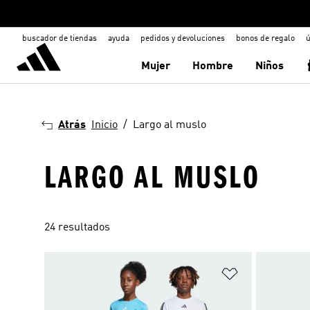
buscador de tiendas
ayuda
pedidos y devoluciones
bonos de regalo
ú
Mujer
Hombre
Niños
Atrás
Inicio
Largo al muslo
LARGO AL MUSLO
24 resultados
Añadir a la li