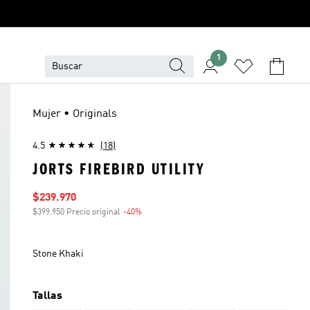
1
Mujer • Originals
4.5
(18)
JORTS FIREBIRD UTILITY
Precio de venta
$239.970
$399.950 Precio original
-40%
Descuento
Stone Khaki
Tallas