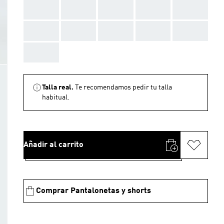
AAA
AAA
AAA
AAA
AAA
AAA
AAA
AAA
AAA
AAA
AAA
Talla real.
Te recomendamos pedir tu talla
habitual.
Añadir al carrito
Comprar Pantalonetas y shorts