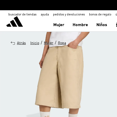
buscador de tiendas
ayuda
pedidos y devoluciones
bonos de regalo
ú
Mujer
Hombre
Niños
/
/
Atrás
Inicio
Mujer
Ropa