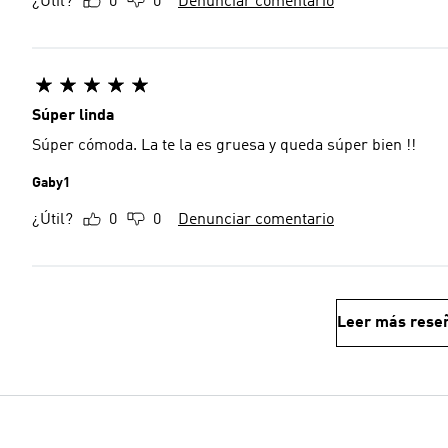
¿Útil?
0
0
Denunciar comentario
Súper linda
Súper cómoda. La te la es gruesa y queda súper bien !!
Gaby1
¿Útil?
0
0
Denunciar comentario
Leer más rese