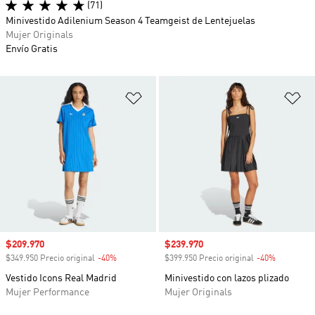
(71)
Minivestido Adilenium Season 4 Teamgeist de Lentejuelas
Mujer Originals
Envío Gratis
Añadir a la lista de deseos
Añ
Precio de venta
$209.970
Precio de venta
$239.970
$349.950 Precio original
-40%
Descuento
$399.950 Precio original
-40%
Descuento
Vestido Icons Real Madrid
Minivestido con lazos plizado
Mujer Performance
Mujer Originals