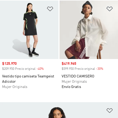
Añadir a la lista de deseos
Añ
Precio de venta
$125.970
Precio de venta
$419.965
$209.950 Precio original
-40%
Descuento
$599.950 Precio original
-30%
Descuento
Vestido tipo camiseta Teamgeist
VESTIDO CAMISERO
Adicolor
Mujer Originals
Mujer Originals
Envío Gratis
Añ