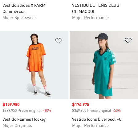
Vestido adidas X FARM
VESTIDO DE TENIS CLUB
Commercial
CLIMACOOL
Mujer Sportswear
Mujer Performance
Añadir a la lista de deseos
Añ
Precio de venta
$159.980
Precio de venta
$174.975
$399.950 Precio original
-60%
Descuento
$349.950 Precio original
-50%
Descuento
Vestido Flames Hockey
Vestido Icons Liverpool FC
Mujer Originals
Mujer Performance