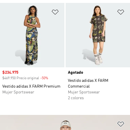
Añadir a la lista de deseos
Añ
Precio de venta
$234.975
Agotado
$469.950 Precio original
-50%
Descuento
Vestido adidas X FARM
Vestido adidas X FARM Premium
Commercial
Mujer Sportswear
Mujer Sportswear
2 colores
Añ