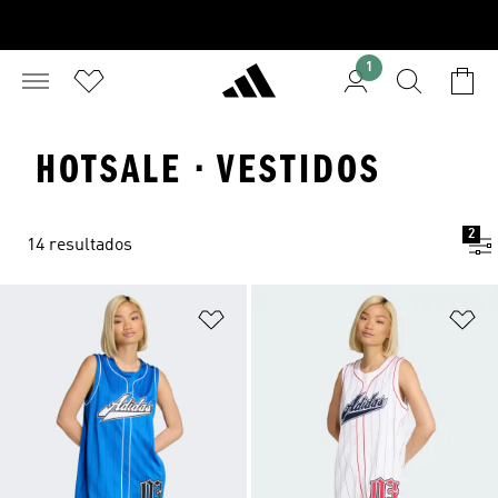
1
HOTSALE · VESTIDOS
2
14 resultados
Añadir a la lista de deseos
Añ