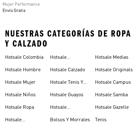
Mujer Performance
Envío Gratis
NUESTRAS CATEGORÍAS DE ROPA
Y CALZADO
Hotsale Colombia
Hotsale
Hotsale Medias
Pantalones Y
Hotsale Hombre
Hotsale Calzado
Hotsale Originals
Licas
Hotsale Mujer
Hotsale Tenis Y
Hotsale Campus
Zapatillas
Hotsale Niños
Hotsale Guayos
Hotsale Samba
Hotsale Ropa
Hotsale
Hotsale Gazelle
Accesorios
Hotsale
Bolsos Y Morrales
Tenis
Camisetas