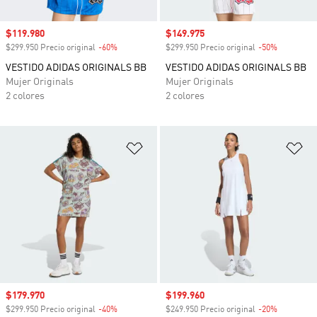
Precio de venta
$119.980
Precio de venta
$149.975
$299.950 Precio original
-60%
Descuento
$299.950 Precio original
-50%
Descuento
VESTIDO ADIDAS ORIGINALS BB
VESTIDO ADIDAS ORIGINALS BB
Mujer Originals
Mujer Originals
2 colores
2 colores
Añadir a la lista de deseos
Añ
Precio de venta
$179.970
Precio de venta
$199.960
$299.950 Precio original
-40%
Descuento
$249.950 Precio original
-20%
Descuento