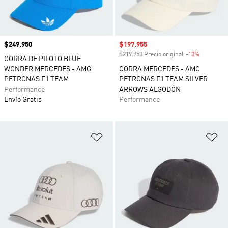
Precio
$249.950
Precio de venta
$197.955
$219.950 Precio original
-10%
Descuento
GORRA DE PILOTO BLUE
WONDER MERCEDES - AMG
GORRA MERCEDES - AMG
PETRONAS F1 TEAM
PETRONAS F1 TEAM SILVER
Performance
ARROWS ALGODÓN
Envío Gratis
Performance
Añadir a la lista de deseos
Añ