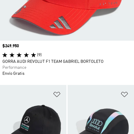
Precio
$249.950
(9)
GORRA AUDI REVOLUT F1 TEAM GABRIEL BORTOLETO
Performance
Envío Gratis
Añadir a la lista de deseos
Añ