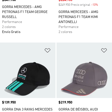
Precio
$249.950
Precio de venta
$224.955
$249.950 Precio original
-10%
Descuento
GORRA MERCEDES - AMG
PETRONAS F1 TEAM GEORGE
GORRA MERCEDES - AMG
RUSSELL
PETRONAS F1 TEAM KIMI
Performance
ANTONELLI
2 colores
Performance
Envío Gratis
2 colores
Añadir a la lista de deseos
Añ
Precio
$139.950
Precio
$219.950
GORRA DNA 3 RAYAS MERCEDES
GORRA DE BÉISBOL AUDI