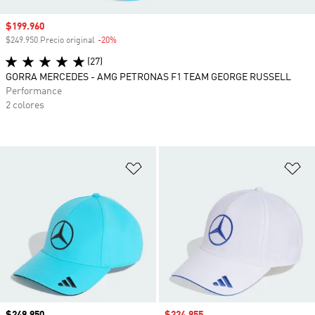
Precio de venta
$199.960
$249.950 Precio original
-20%
Descuento
(27)
GORRA MERCEDES - AMG PETRONAS F1 TEAM GEORGE RUSSELL
Performance
2 colores
Añadir a la lista de deseos
Añ