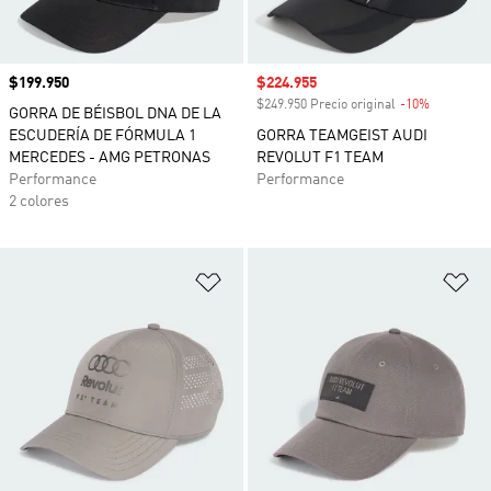
Precio
$199.950
Precio de venta
$224.955
$249.950 Precio original
-10%
Descuento
GORRA DE BÉISBOL DNA DE LA
ESCUDERÍA DE FÓRMULA 1
GORRA TEAMGEIST AUDI
MERCEDES - AMG PETRONAS
REVOLUT F1 TEAM
Performance
Performance
2 colores
Añadir a la lista de deseos
Añ