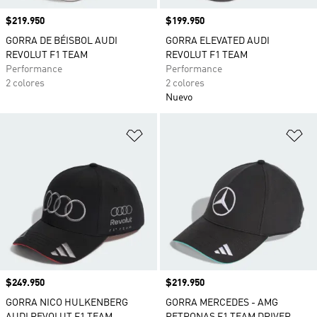
Precio
$219.950
Precio
$199.950
GORRA DE BÉISBOL AUDI
GORRA ELEVATED AUDI
REVOLUT F1 TEAM
REVOLUT F1 TEAM
Performance
Performance
2 colores
2 colores
Nuevo
Añadir a la lista de deseos
Añ
Precio
$249.950
Precio
$219.950
GORRA NICO HULKENBERG
GORRA MERCEDES - AMG