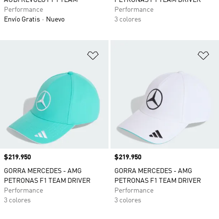
AUDI REVOLUT F1 TEAM
PETRONAS F1 TEAM DRIVER
Performance
Performance
Envío Gratis
Nuevo
3 colores
Añadir a la lista de deseos
Añ
Precio
$219.950
Precio
$219.950
GORRA MERCEDES - AMG
GORRA MERCEDES - AMG
PETRONAS F1 TEAM DRIVER
PETRONAS F1 TEAM DRIVER
Performance
Performance
3 colores
3 colores