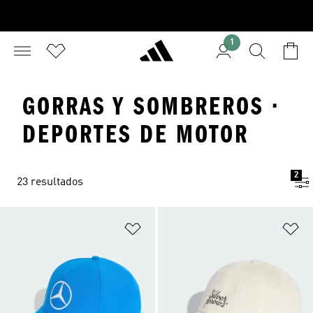
1
GORRAS Y SOMBREROS ·
DEPORTES DE MOTOR
2
23 resultados
Añadir a la lista de deseos
Añ