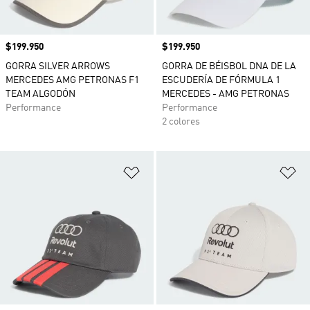
Precio
$199.950
Precio
$199.950
GORRA SILVER ARROWS
GORRA DE BÉISBOL DNA DE LA
MERCEDES AMG PETRONAS F1
ESCUDERÍA DE FÓRMULA 1
TEAM ALGODÓN
MERCEDES - AMG PETRONAS
Performance
Performance
2 colores
Añadir a la lista de deseos
Añ