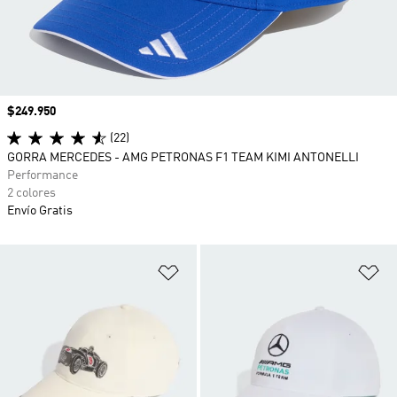
Precio
$249.950
(22)
GORRA MERCEDES - AMG PETRONAS F1 TEAM KIMI ANTONELLI
Performance
2 colores
Envío Gratis
Añadir a la lista de deseos
Añ