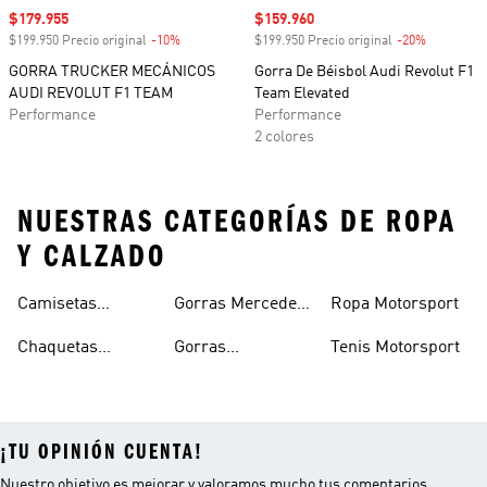
Precio de venta
$179.955
Precio de venta
$159.960
$199.950 Precio original
-10%
Descuento
$199.950 Precio original
-20%
Descuento
GORRA TRUCKER MECÁNICOS
Gorra De Béisbol Audi Revolut F1
AUDI REVOLUT F1 TEAM
Team Elevated
Performance
Performance
2 colores
NUESTRAS CATEGORÍAS DE ROPA
Y CALZADO
Camisetas
Gorras Mercedes
Ropa Motorsport
petronas F1
Mercedes Amg-
Amg-petronas F1
Chaquetas
Gorras
Tenis Motorsport
petronas F1
Mercedes Amg-
Motorsport
¡TU OPINIÓN CUENTA!
Nuestro objetivo es mejorar y valoramos mucho tus comentarios.