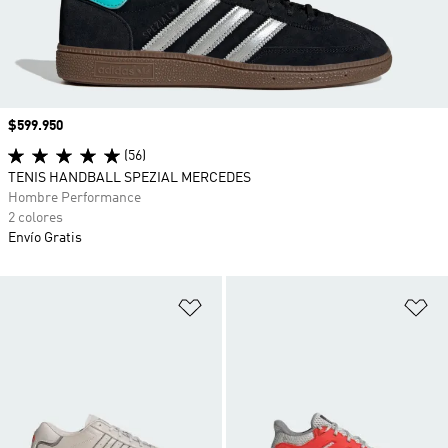
Precio
$599.950
(56)
TENIS HANDBALL SPEZIAL MERCEDES
Hombre Performance
2 colores
Envío Gratis
Añadir a la lista de deseos
Añ