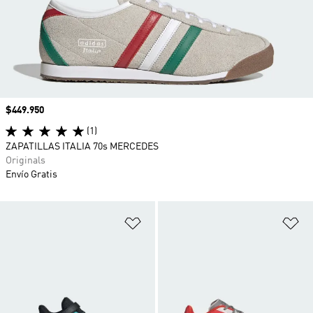
Precio
$449.950
(1)
ZAPATILLAS ITALIA 70s MERCEDES
Originals
Envío Gratis
Añadir a la lista de deseos
Añ