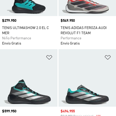
Precio
$279.950
Precio
$549.950
TENIS ULTIMASHOW 2.0 EL C
TENIS ADIDAS FEROZA AUDI
MER
REVOLUT F1 TEAM
Niño Performance
Performance
Envío Gratis
Envío Gratis
Añadir a la lista de deseos
Añ
Precio
$599.950
Precio de venta
$494.955