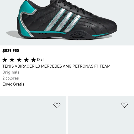
Precio
$539.950
(39)
TENIS ADIRACER LO MERCEDES AMG PETRONAS F1 TEAM
Originals
2 colores
Envío Gratis
Añadir a la lista de deseos
Añ