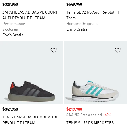
Precio
$329.950
Precio
$549.950
ZAPATILLAS ADIDAS VL COURT
Tenis SL 72 RS Audi Revolut F1
AUDI REVOLUT F1 TEAM
Team
Performance
Hombre Originals
2 colores
Envío Gratis
Envío Gratis
Añadir a la lista de deseos
Añ
Precio
$349.950
Precio de venta
$219.980
$549.950 Precio original
-60%
Descuento
TENIS BARREDA DECODE AUDI
REVOLUT F1 TEAM
TENIS SL 72 RS MERCEDES