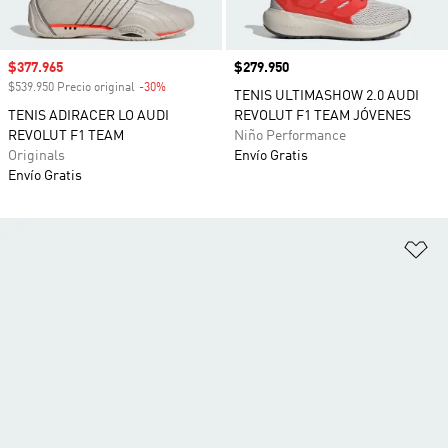
Precio de venta
$377.965
Precio
$279.950
$539.950 Precio original
-30%
Descuento
TENIS ULTIMASHOW 2.0 AUDI
TENIS ADIRACER LO AUDI
REVOLUT F1 TEAM JÓVENES
REVOLUT F1 TEAM
Niño Performance
Originals
Envío Gratis
Envío Gratis
Añ