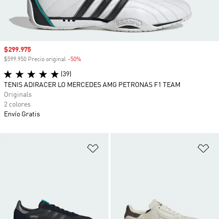
Precio de venta
$299.975
$599.950 Precio original
-50%
Descuento
(39)
TENIS ADIRACER LO MERCEDES AMG PETRONAS F1 TEAM
Originals
2 colores
Envío Gratis
Añadir a la lista de deseos
Añ