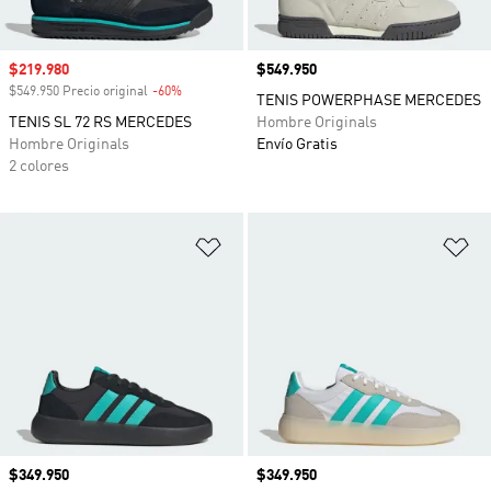
Precio de venta
$219.980
Precio
$549.950
$549.950 Precio original
-60%
Descuento
TENIS POWERPHASE MERCEDES
TENIS SL 72 RS MERCEDES
Hombre Originals
Hombre Originals
Envío Gratis
2 colores
Añadir a la lista de deseos
Añ
Precio
$349.950
Precio
$349.950