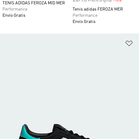
$549.950 Precio original
-10%
Descuento
TENIS ADIDAS FEROZA MID MER
Performance
Tenis adidas FEROZA MER
Envío Gratis
Performance
Envío Gratis
Añ