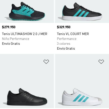
Precio
$279.950
Precio
$329.950
Tenis ULTIMASHOW 2.0 J MER
Tenis VL COURT MER
Niño Performance
Performance
Envío Gratis
3 colores
Envío Gratis
Añadir a la lista de deseos
Añ