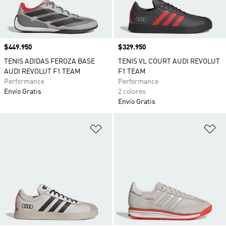
Precio
$449.950
Precio
$329.950
TENIS ADIDAS FEROZA BASE
TENIS VL COURT AUDI REVOLUT
AUDI REVOLUT F1 TEAM
F1 TEAM
Performance
Performance
Envío Gratis
2 colores
Envío Gratis
Añadir a la lista de deseos
Añ