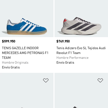
Precio
$599.950
Precio
$749.950
TENIS GAZELLE INDOOR
Tenis Adizero Evo SL Tejidos Audi
MERCEDES AMG PETRONAS F1
Revolut F1 Team
TEAM
Hombre Performance
Hombre Originals
Envío Gratis
Envío Gratis
Añadir a la lista de deseos
Añ