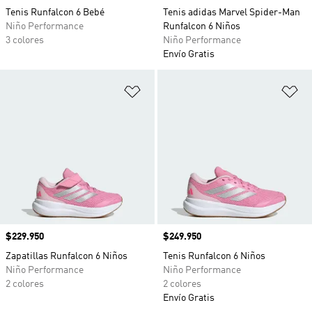
Tenis Runfalcon 6 Bebé
Tenis adidas Marvel Spider-Man
Niño Performance
Runfalcon 6 Niños
3 colores
Niño Performance
Envío Gratis
Añadir a la lista de deseos
Añ
Precio
$229.950
Precio
$249.950
Zapatillas Runfalcon 6 Niños
Tenis Runfalcon 6 Niños
Niño Performance
Niño Performance
2 colores
2 colores
Envío Gratis