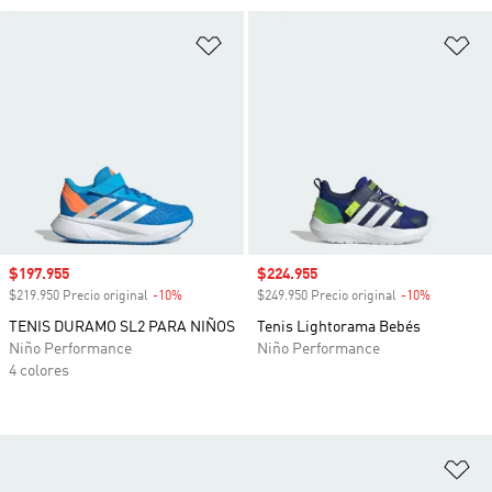
Añadir a la lista de deseos
Añ
Precio de venta
$197.955
Precio de venta
$224.955
$219.950 Precio original
-10%
Descuento
$249.950 Precio original
-10%
Descuento
TENIS DURAMO SL2 PARA NIÑOS
Tenis Lightorama Bebés
Niño Performance
Niño Performance
4 colores
Añ