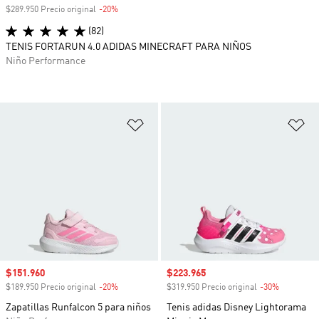
$289.950 Precio original
-20%
Descuento
(82)
TENIS FORTARUN 4.0 ADIDAS MINECRAFT PARA NIÑOS
Niño Performance
Añadir a la lista de deseos
Añ
Precio de venta
$151.960
Precio de venta
$223.965
$189.950 Precio original
-20%
Descuento
$319.950 Precio original
-30%
Descuento
Zapatillas Runfalcon 5 para niños
Tenis adidas Disney Lightorama