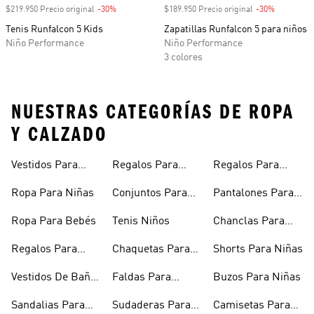
$219.950 Precio original
-30%
Descuento
$189.950 Precio original
-30%
Descuento
Tenis Runfalcon 5 Kids
Zapatillas Runfalcon 5 para niños
Niño Performance
Niño Performance
3 colores
NUESTRAS CATEGORÍAS DE ROPA
Y CALZADO
Vestidos Para
Regalos Para
Regalos Para
Niñas
Bebés
Adolescentes
Ropa Para Niñas
Conjuntos Para
Pantalones Para
Niñas
Niñas
Ropa Para Bebés
Tenis Niños
Chanclas Para
Niñas
Regalos Para
Chaquetas Para
Shorts Para Niñas
Niñas
Niñas
Vestidos De Baño
Faldas Para
Buzos Para Niñas
Para Niñas
Niñas
Sandalias Para
Sudaderas Para
Camisetas Para