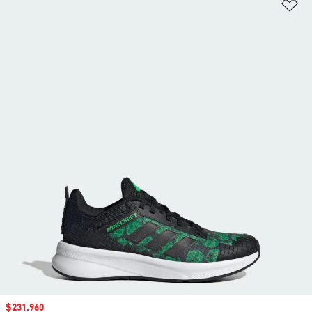
Añ
Precio de venta
$231.960