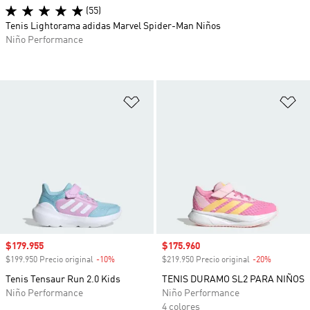
(55)
Tenis Lightorama adidas Marvel Spider-Man Niños
Niño Performance
Añadir a la lista de deseos
Añ
Precio de venta
$179.955
Precio de venta
$175.960
$199.950 Precio original
-10%
Descuento
$219.950 Precio original
-20%
Descuento
Tenis Tensaur Run 2.0 Kids
TENIS DURAMO SL2 PARA NIÑOS
Niño Performance
Niño Performance
4 colores