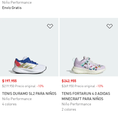
Niño Performance
Envío Gratis
Añadir a la lista de deseos
Añ
Precio de venta
$197.955
Precio de venta
$242.955
$219.950 Precio original
-10%
Descuento
$269.950 Precio original
-10%
Descuento
TENIS DURAMO SL2 PARA NIÑOS
TENIS FORTARUN 4.0 ADIDAS
Niño Performance
MINECRAFT PARA NIÑOS
4 colores
Niño Performance
2 colores