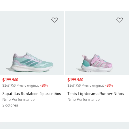
Añadir a la lista de deseos
Añ
Precio de venta
$199.960
Precio de venta
$199.960
$249.950 Precio original
-20%
Descuento
$249.950 Precio original
-20%
Descuento
Zapatillas Runfalcon 5 para niños
Tenis Lightorama Runner Niños
Niño Performance
Niño Performance
2 colores