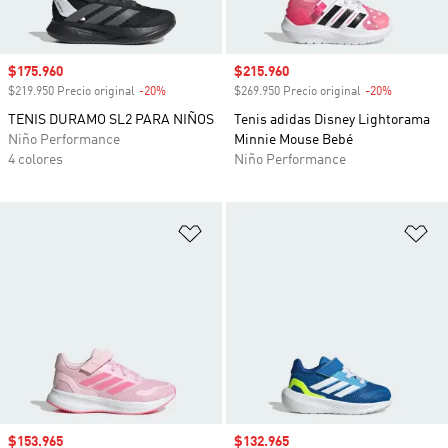
Precio de venta
$175.960
Precio de venta
$215.960
$219.950 Precio original
-20%
Descuento
$269.950 Precio original
-20%
Descuento
TENIS DURAMO SL2 PARA NIÑOS
Tenis adidas Disney Lightorama
Niño Performance
Minnie Mouse Bebé
4 colores
Niño Performance
Añadir a la lista de deseos
Añ
Precio de venta
$153.965
Precio de venta
$132.965