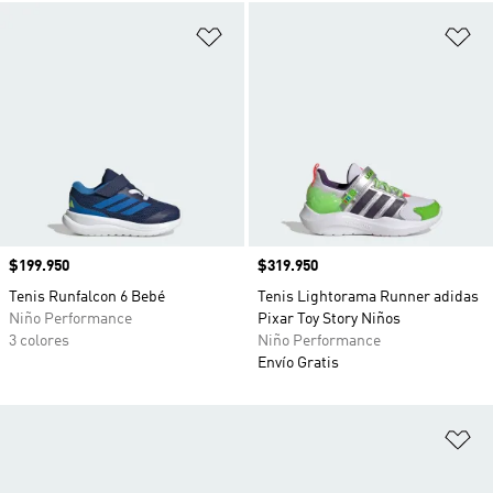
Añadir a la lista de deseos
Añ
Precio
$199.950
Precio
$319.950
Tenis Runfalcon 6 Bebé
Tenis Lightorama Runner adidas
Niño Performance
Pixar Toy Story Niños
3 colores
Niño Performance
Envío Gratis
Añ