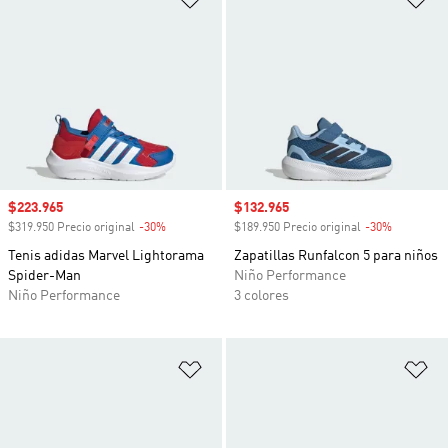
Precio de venta
$223.965
Precio de venta
$132.965
$319.950 Precio original
-30%
Descuento
$189.950 Precio original
-30%
Descuento
Tenis adidas Marvel Lightorama
Zapatillas Runfalcon 5 para niños
Spider-Man
Niño Performance
Niño Performance
3 colores
Añadir a la lista de deseos
Añ