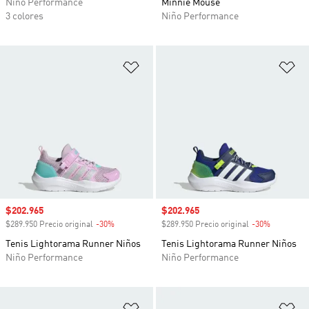
Niño Performance
Minnie Mouse
3 colores
Niño Performance
Añadir a la lista de deseos
Añ
Precio de venta
$202.965
Precio de venta
$202.965
$289.950 Precio original
-30%
Descuento
$289.950 Precio original
-30%
Descuento
Tenis Lightorama Runner Niños
Tenis Lightorama Runner Niños
Niño Performance
Niño Performance
Añadir a la lista de deseos
Añ