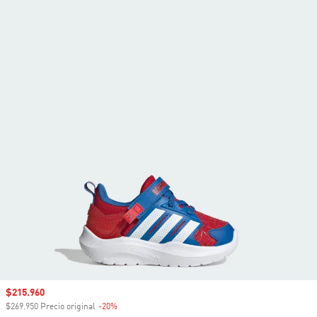
Precio de venta
$215.960
$269.950 Precio original
-20%
Descuento