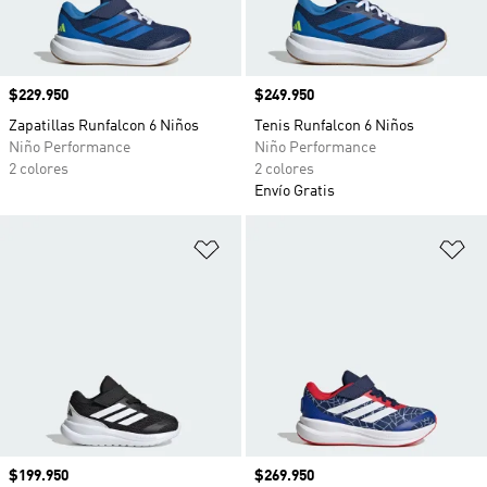
Precio
$229.950
Precio
$249.950
Zapatillas Runfalcon 6 Niños
Tenis Runfalcon 6 Niños
Niño Performance
Niño Performance
2 colores
2 colores
Envío Gratis
Añadir a la lista de deseos
Añ
Precio
$199.950
Precio
$269.950