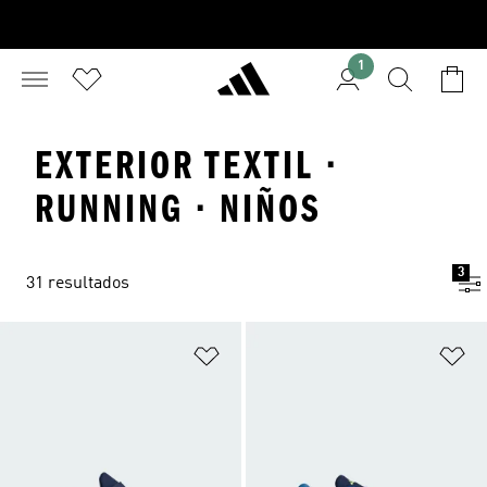
1
EXTERIOR TEXTIL ·
RUNNING · NIÑOS
3
31 resultados
Añadir a la lista de deseos
Añ