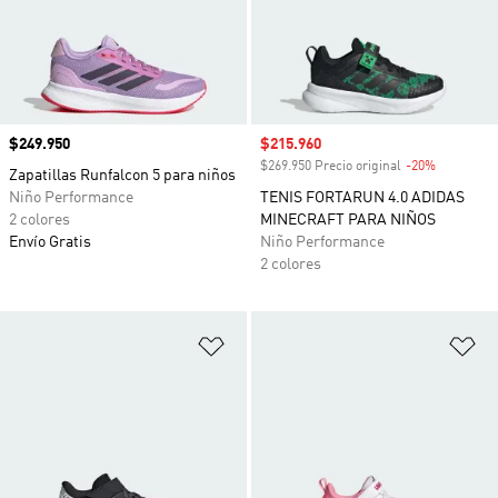
Precio
$249.950
Precio de venta
$215.960
$269.950 Precio original
-20%
Descuento
Zapatillas Runfalcon 5 para niños
Niño Performance
TENIS FORTARUN 4.0 ADIDAS
2 colores
MINECRAFT PARA NIÑOS
Envío Gratis
Niño Performance
2 colores
Añadir a la lista de deseos
Añ