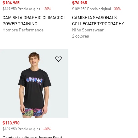
Precio de venta
$104.965
Precio de venta
$76.965
$149.950 Precio original
-30%
Descuento
$109.950 Precio original
-30%
Descuento
CAMISETA GRAPHIC CLIMACOOL
CAMISETA SEASONALS
POWER TRAINING
COLLEGIATE TYPOGRAPHY
Hombre Performance
Niño Sportswear
2 colores
Añadir a la lista de deseos
Precio de venta
$113.970
$189.950 Precio original
-40%
Descuento