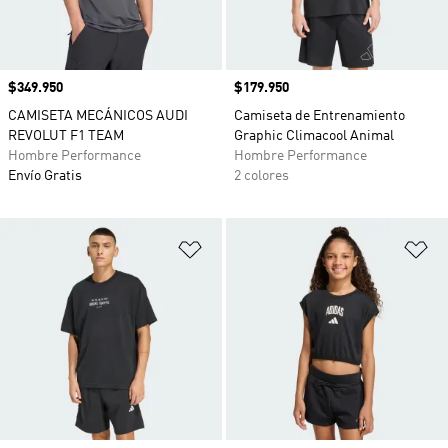
Precio
$349.950
Precio
$179.950
CAMISETA MECÁNICOS AUDI
Camiseta de Entrenamiento
REVOLUT F1 TEAM
Graphic Climacool Animal
Hombre Performance
Hombre Performance
Envío Gratis
2 colores
Añadir a la lista de deseos
Añ