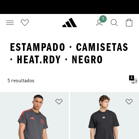
1
ESTAMPADO · CAMISETAS
· HEAT.RDY · NEGRO
4
5 resultados
Añadir a la lista de deseos
Añ