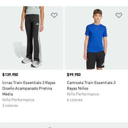
Añadir a la lista de deseos
Añ
Precio
$139.950
Precio
$99.950
licras Train Essentials 3 Rayas
Camiseta Train Essentials 3
Diseño Acampanado Pretina
Rayas Niños
Media
Niño Performance
Niño Performance
6 colores
2 colores