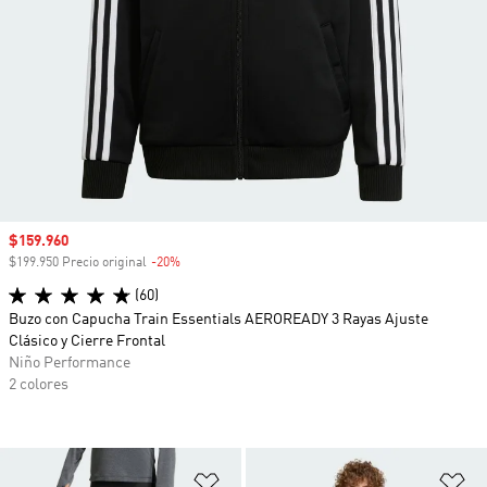
Precio de venta
$159.960
$199.950 Precio original
-20%
Descuento
(60)
Buzo con Capucha Train Essentials AEROREADY 3 Rayas Ajuste
Clásico y Cierre Frontal
Niño Performance
2 colores
Añadir a la lista de deseos
Añ