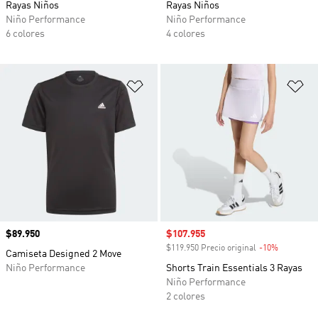
Rayas Niños
Rayas Niños
Niño Performance
Niño Performance
6 colores
4 colores
Añadir a la lista de deseos
Añ
Precio
$89.950
Precio de venta
$107.955
$119.950 Precio original
-10%
Descuento
Camiseta Designed 2 Move
Niño Performance
Shorts Train Essentials 3 Rayas
Niño Performance
2 colores