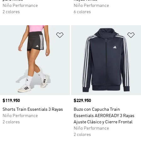
Niño Performance
Niño Performance
2 colores
6 colores
Añadir a la lista de deseos
Añ
Precio
$119.950
Precio
$229.950
Shorts Train Essentials 3 Rayas
Buzo con Capucha Train
Niño Performance
Essentials AEROREADY 3 Rayas
2 colores
Ajuste Clásico y Cierre Frontal
Niño Performance
2 colores