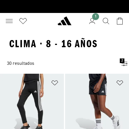
1
CLIMA · 8 - 16 AÑOS
2
30 resultados
Añadir a la lista de deseos
Añ