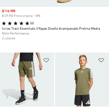
Precio de venta
$116.955
$129.950 Precio original
-10%
Descuento
(6)
licras Train Essentials 3 Rayas Diseño Acampanado Pretina Media
Niño Performance
2 colores
Añadir a la lista de deseos
Añ