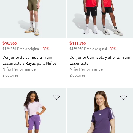
Precio de venta
$90.965
Precio de venta
$111.965
$129.950 Precio original
-30%
Descuento
$159.950 Precio original
-30%
Descuento
Conjunto de camiseta Train
Conjunto Camiseta y Shorts Train
Essentials 3 Rayas para Niños
Essentials
Niño Performance
Niño Performance
2 colores
2 colores
Añadir a la lista de deseos
Añ