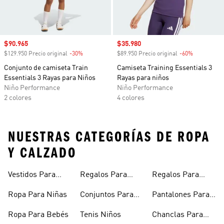
Precio de venta
$90.965
Precio de venta
$35.980
$129.950 Precio original
-30%
Descuento
$89.950 Precio original
-60%
Descuento
Conjunto de camiseta Train
Camiseta Training Essentials 3
Essentials 3 Rayas para Niños
Rayas para niños
Niño Performance
Niño Performance
2 colores
4 colores
NUESTRAS CATEGORÍAS DE ROPA
Y CALZADO
Vestidos Para
Regalos Para
Regalos Para
Niñas
Bebés
Adolescentes
Ropa Para Niñas
Conjuntos Para
Pantalones Para
Niñas
Niñas
Ropa Para Bebés
Tenis Niños
Chanclas Para