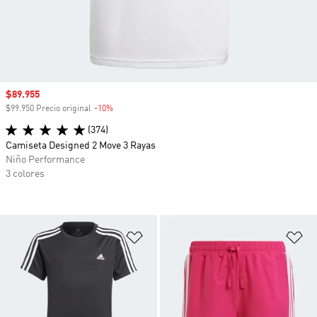
Precio de venta
$89.955
$99.950 Precio original
-10%
Descuento
(374)
Camiseta Designed 2 Move 3 Rayas
Niño Performance
3 colores
Añadir a la lista de deseos
Añ