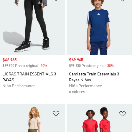
Precio de venta
$62.965
Precio de venta
$69.965
$89.950 Precio original
-30%
Descuento
$99.950 Precio original
-30%
Descuento
LICRAS TRAIN ESSENTIALS 3
Camiseta Train Essentials 3
RAYAS
Rayas Niños
Niño Performance
Niño Performance
6 colores
Añadir a la lista de deseos
Añ