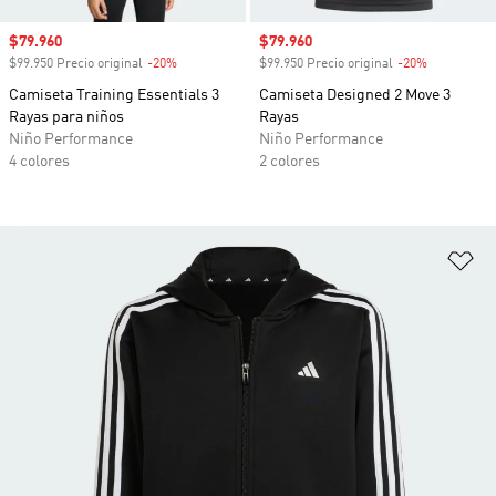
Precio de venta
$79.960
Precio de venta
$79.960
$99.950 Precio original
-20%
Descuento
$99.950 Precio original
-20%
Descuento
Camiseta Training Essentials 3
Camiseta Designed 2 Move 3
Rayas para niños
Rayas
Niño Performance
Niño Performance
4 colores
2 colores
Añ