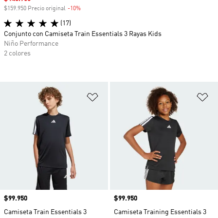
$159.950 Precio original
-10%
Descuento
(17)
Conjunto con Camiseta Train Essentials 3 Rayas Kids
Niño Performance
2 colores
Añadir a la lista de deseos
Añ
Precio
$99.950
Precio
$99.950
Camiseta Train Essentials 3
Camiseta Training Essentials 3