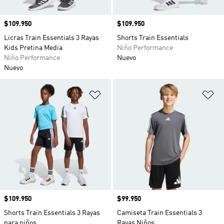
Precio
$109.950
Precio
$109.950
Licras Train Essentials 3 Rayas
Shorts Train Essentials
Kids Pretina Media
Niño Performance
Niño Performance
Nuevo
Nuevo
Añadir a la lista de deseos
Añ
Precio
$109.950
Precio
$99.950
Shorts Train Essentials 3 Rayas
Camiseta Train Essentials 3
para niños
Rayas Niños