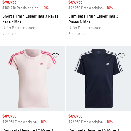
Precio de venta
$98.955
Precio de venta
$89.955
$109.950 Precio original
-10%
Descuento
$99.950 Precio original
-10%
Descuento
Shorts Train Essentials 3 Rayas
Camiseta Train Essentials 3
para niños
Rayas Niños
Niño Performance
Niño Performance
2 colores
6 colores
Añadir a la lista de deseos
Añ
Precio de venta
$89.955
Precio de venta
$89.955
$99.950 Precio original
-10%
Descuento
$99.950 Precio original
-10%
Descuento
Camiseta Designed 2 Move 3
Camiseta Designed 2 Move 3