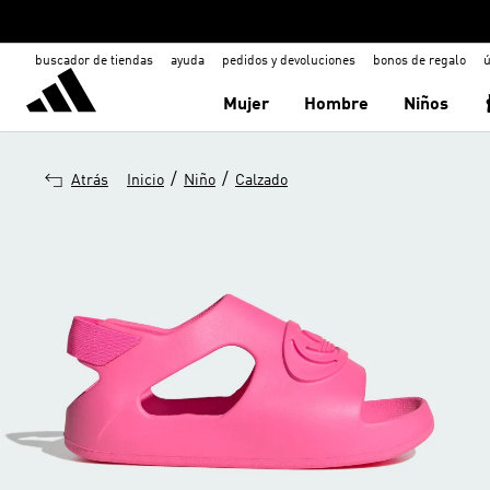
buscador de tiendas
ayuda
pedidos y devoluciones
bonos de regalo
ú
Mujer
Hombre
Niños
/
/
Atrás
Inicio
Niño
Calzado