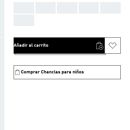
AAA
AAA
AAA
AAA
AAA
AAA
Añadir al carrito
Comprar Chanclas para niños