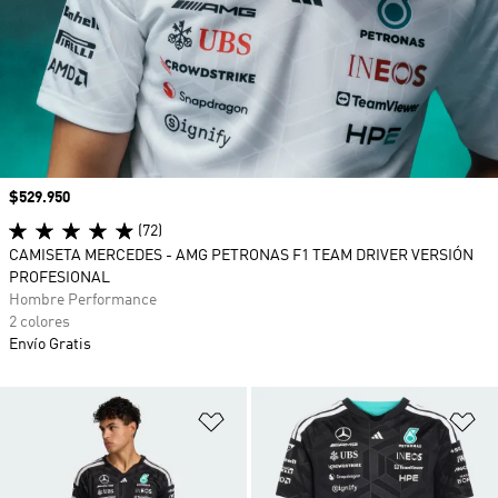
Precio
$529.950
(72)
CAMISETA MERCEDES - AMG PETRONAS F1 TEAM DRIVER VERSIÓN
PROFESIONAL
Hombre Performance
2 colores
Envío Gratis
Añadir a la lista de deseos
Añ