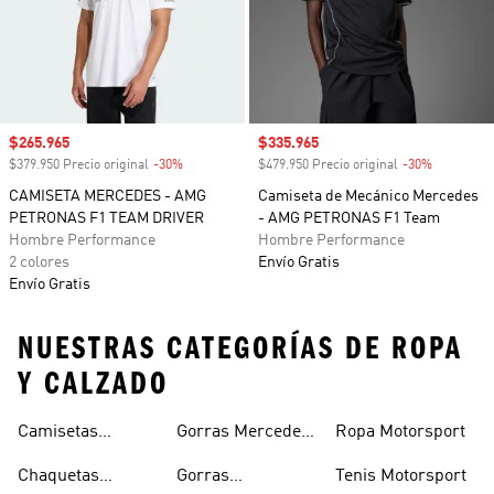
Precio de venta
$265.965
Precio de venta
$335.965
$379.950 Precio original
-30%
Descuento
$479.950 Precio original
-30%
Descuento
CAMISETA MERCEDES - AMG
Camiseta de Mecánico Mercedes
PETRONAS F1 TEAM DRIVER
- AMG PETRONAS F1 Team
Hombre Performance
Hombre Performance
2 colores
Envío Gratis
Envío Gratis
NUESTRAS CATEGORÍAS DE ROPA
Y CALZADO
Camisetas
Gorras Mercedes
Ropa Motorsport
petronas F1
Mercedes Amg-
Amg-petronas F1
Chaquetas
Gorras
Tenis Motorsport
petronas F1