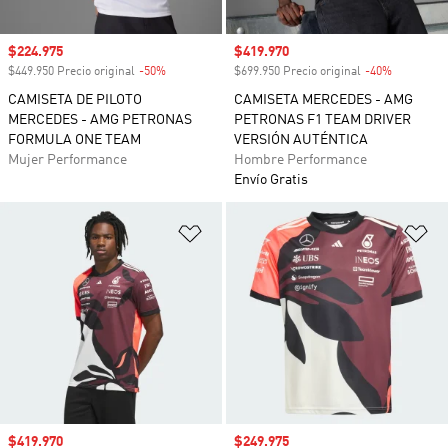
Precio de venta
$224.975
Precio de venta
$419.970
$449.950 Precio original
-50%
Descuento
$699.950 Precio original
-40%
Descuento
CAMISETA DE PILOTO
CAMISETA MERCEDES - AMG
MERCEDES - AMG PETRONAS
PETRONAS F1 TEAM DRIVER
FORMULA ONE TEAM
VERSIÓN AUTÉNTICA
Mujer Performance
Hombre Performance
Envío Gratis
Añadir a la lista de deseos
Añ
Precio de venta
$419.970
Precio de venta
$249.975