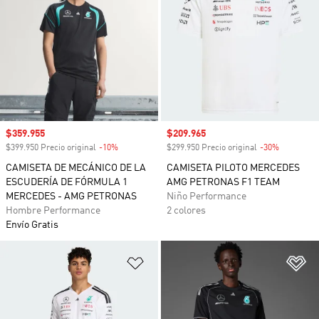
Precio de venta
$359.955
Precio de venta
$209.965
$399.950 Precio original
-10%
Descuento
$299.950 Precio original
-30%
Descuento
CAMISETA DE MECÁNICO DE LA
CAMISETA PILOTO MERCEDES
ESCUDERÍA DE FÓRMULA 1
AMG PETRONAS F1 TEAM
MERCEDES - AMG PETRONAS
Niño Performance
Hombre Performance
2 colores
Envío Gratis
Añadir a la lista de deseos
Añ