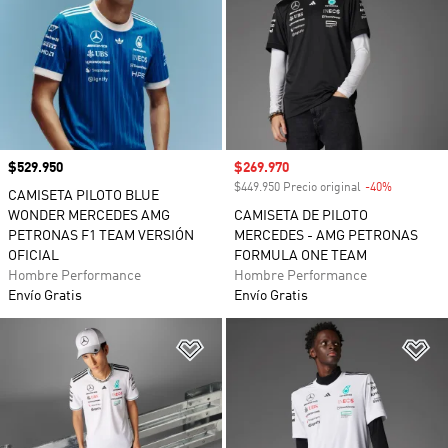
Precio
$529.950
Precio de venta
$269.970
$449.950 Precio original
-40%
Descuento
CAMISETA PILOTO BLUE
WONDER MERCEDES AMG
CAMISETA DE PILOTO
PETRONAS F1 TEAM VERSIÓN
MERCEDES - AMG PETRONAS
OFICIAL
FORMULA ONE TEAM
Hombre Performance
Hombre Performance
Envío Gratis
Envío Gratis
Añadir a la lista de deseos
Añ