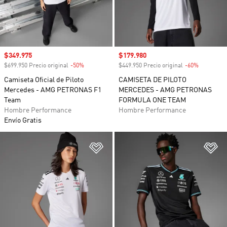
Precio de venta
$349.975
Precio de venta
$179.980
$699.950 Precio original
-50%
Descuento
$449.950 Precio original
-60%
Descuento
Camiseta Oficial de Piloto
CAMISETA DE PILOTO
Mercedes - AMG PETRONAS F1
MERCEDES - AMG PETRONAS
Team
FORMULA ONE TEAM
Hombre Performance
Hombre Performance
Envío Gratis
Añadir a la lista de deseos
Añ