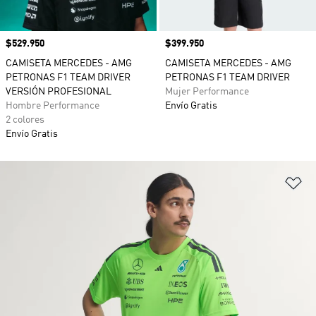
Precio
$529.950
Precio
$399.950
CAMISETA MERCEDES - AMG
CAMISETA MERCEDES - AMG
PETRONAS F1 TEAM DRIVER
PETRONAS F1 TEAM DRIVER
VERSIÓN PROFESIONAL
Mujer Performance
Hombre Performance
Envío Gratis
2 colores
Envío Gratis
Añ