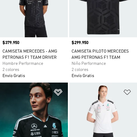
Precio
$379.950
Precio
$299.950
CAMISETA MERCEDES - AMG
CAMISETA PILOTO MERCEDES
PETRONAS F1 TEAM DRIVER
AMG PETRONAS F1 TEAM
Hombre Performance
Niño Performance
2 colores
2 colores
Envío Gratis
Envío Gratis
Añadir a la lista de deseos
Añ