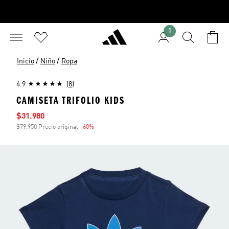
1
/
/
Inicio
Niño
Ropa
4.9
(8)
CAMISETA TRIFOLIO KIDS
Precio de venta
$31.980
$79.950 Precio original
-60%
Descuento