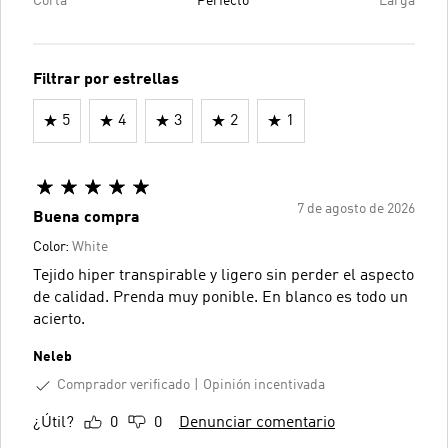
Corta
Perfecto
Larga
Filtrar por estrellas
5
4
3
2
1
7 de agosto de 2026
Buena compra
Color:
White
Tejido hiper transpirable y ligero sin perder el aspecto
de calidad. Prenda muy ponible. En blanco es todo un
acierto.
Neleb
Comprador verificado
Opinión incentivada
¿Útil?
0
0
Denunciar comentario