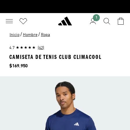
1
/
/
Inicio
Hombre
Ropa
4.7
(42)
CAMISETA DE TENIS CLUB CLIMACOOL
Precio
$169.950