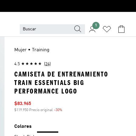
1
Mujer • Training
4.5
(24)
CAMISETA DE ENTRENAMIENTO
TRAIN ESSENTIALS BIG
PERFORMANCE LOGO
Precio de venta
$83.965
$119.950 Precio original
-30%
Descuento
Colores