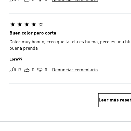
¿Útil?
0
0
Denunciar comentario
Buen color pero corta
Color muy bonito, creo que la tela es buena, pero es una bl
buena prenda
Lore99
¿Útil?
0
0
Denunciar comentario
Leer más rese