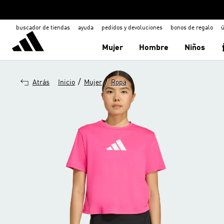
buscador de tiendas
ayuda
pedidos y devoluciones
bonos de regalo
ú
Mujer
Hombre
Niños
/
/
Atrás
Inicio
Mujer
Ropa