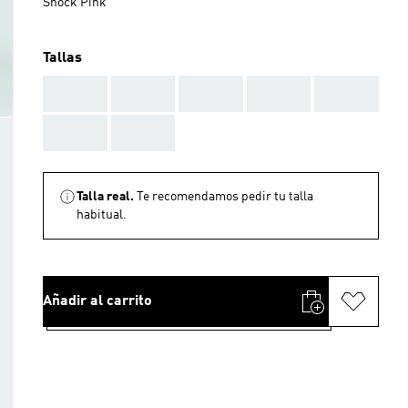
Shock Pink
Tallas
AAA
AAA
AAA
AAA
AAA
AAA
AAA
Talla real.
Te recomendamos pedir tu talla
habitual.
Añadir al carrito