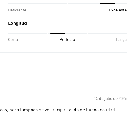
Deficiente
Excelente
Longitud
Corta
Perfecto
Larga
15 de julio de 2026
tiene un largo que me gusta. no es muy larga como las básicas, pero tampoco se ve la tripa. tejido de buena calidad.