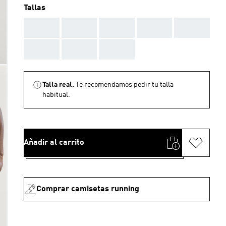
Tallas
AAA
AAA
AAA
AAA
AAA
AAA
AAA
AAA
Talla real.
Te recomendamos pedir tu talla
habitual.
Añadir al carrito
Comprar camisetas running