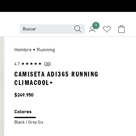
1
Hombre • Running
4.7
(30)
CAMISETA ADI365 RUNNING
CLIMACOOL+
Precio
$249.950
Colores
Black / Grey Six