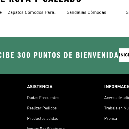
e
Zapatos Cómodos Para
Sandalias Cómodas
S
Mujer
CIBE 300 PUNTOS DE BIENVENIDA
INIC
ASISTENCIA
INFORMACI
Dudas Frecuentes
Acerca de adi
Realizar Pedidos
Trabaja en Nu
Productos adidas
Prensa
Ventas Por Whatsapp