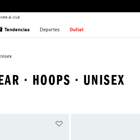
nete al club
🩰 Tendencias
Deportes
Outlet
nisex
AR · HOOPS · UNISEX
sta de deseos
Añadir a la lista de deseos