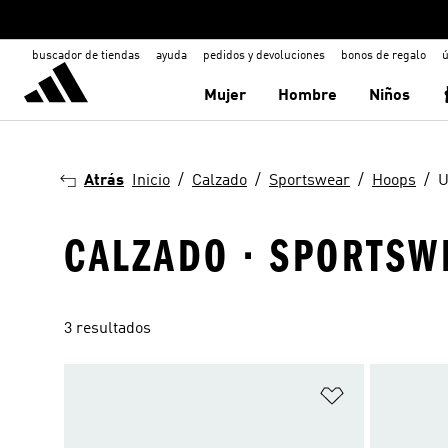
buscador de tiendas
ayuda
pedidos y devoluciones
bonos de regalo
ú
Mujer
Hombre
Niños
Atrás
Inicio
Calzado
Sportswear
Hoops
U
CALZADO · SPORTSWE
3 resultados
Añadir a la li