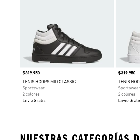
Precio
$319.950
Precio
$319.950
TENIS HOOPS MID CLASSIC
TENIS HOO
Sportswear
Sportswea
2 colores
2 colores
Envío Gratis
Envío Grati
NUESTRAS CATEGORÍAS D