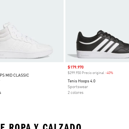
Precio de venta
$179.970
$299.950 Precio original
-40%
Descuent
PS MID CLASSIC
r
Tenis Hoops 4.0
Sportswear
s
2 colores
E ROPA Y CALZADO