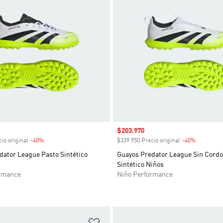
venta
Precio de venta
$203.970
io original
-40%
Descuento
$339.950 Precio original
-40%
Descuent
dator League Pasto Sintético
Guayos Predator League Sin Cord
Sintético Niños
rmance
Niño Performance
sta de deseos
Añadir a la lista de deseos