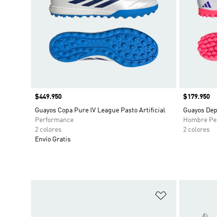
Precio
$449.950
Precio
$179.950
Guayos Copa Pure IV League Pasto Artificial
Guayos Depo
Performance
Hombre Pe
2 colores
2 colores
Envío Gratis
Añadir a la li