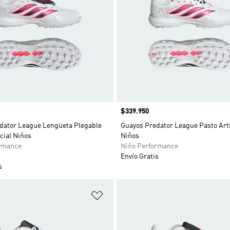
Precio
$339.950
dator League Lengüeta Plegable
Guayos Predator League Pasto Arti
icial Niños
Niños
rmance
Niño Performance
Envío Gratis
s
sta de deseos
Añadir a la lista de deseos