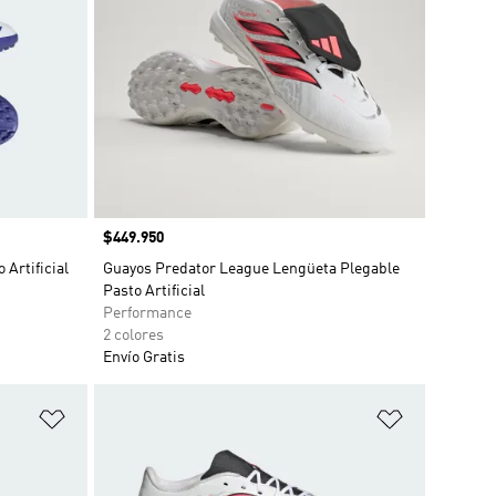
Precio
$449.950
Artificial
Guayos Predator League Lengüeta Plegable
Pasto Artificial
Performance
2 colores
Envío Gratis
Añadir a la lista de deseos
Añadir a la