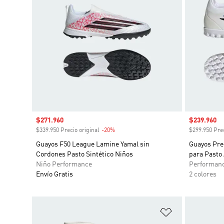
Precio de venta
$271.960
Precio de 
$239.960
$339.950 Precio original
-20%
Descuento
$299.950 Prec
Guayos F50 League Lamine Yamal sin
Guayos Pre
Cordones Pasto Sintético Niños
para Pasto A
Niño Performance
Performan
Envío Gratis
2 colores
Añadir a la li