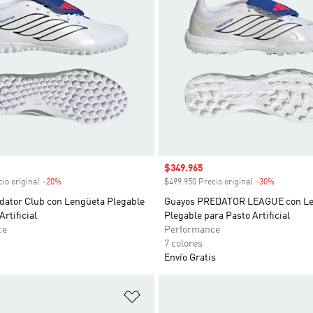
venta
Precio de venta
$349.965
io original
-20%
Descuento
$499.950 Precio original
-30%
Descuent
dator Club con Lengüeta Plegable
Guayos PREDATOR LEAGUE con Le
rtificial
Plegable para Pasto Artificial
ce
Performance
7 colores
Envío Gratis
sta de deseos
Añadir a la lista de deseos