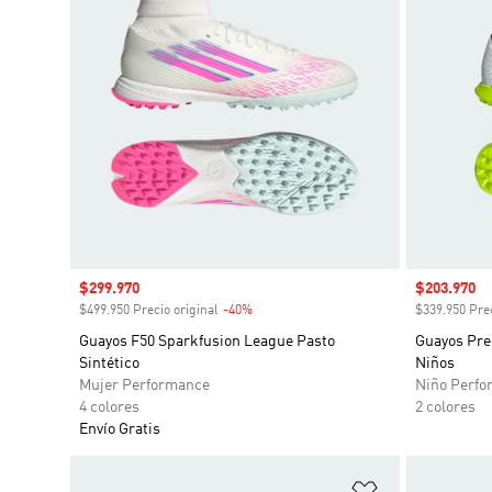
Precio de venta
$299.970
Precio de 
$203.970
$499.950 Precio original
-40%
Descuento
$339.950 Prec
Guayos F50 Sparkfusion League Pasto
Guayos Pre
Sintético
Niños
Mujer Performance
Niño Perfo
4 colores
2 colores
Envío Gratis
Añadir a la li