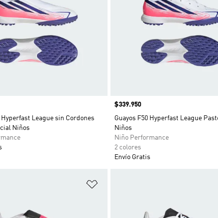
Precio
$339.950
 Hyperfast League sin Cordones
Guayos F50 Hyperfast League Pasto 
icial Niños
Niños
rmance
Niño Performance
s
2 colores
Envío Gratis
sta de deseos
Añadir a la lista de deseos