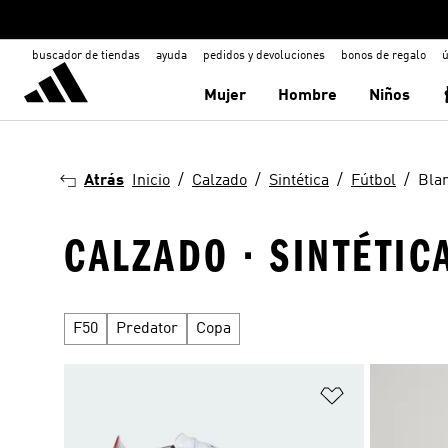
buscador de tiendas
ayuda
pedidos y devoluciones
bonos de regalo
ú
Mujer
Hombre
Niños
Atrás
Inicio
Calzado
Sintética
Fútbol
Bla
CALZADO · SINTÉTIC
F50
Predator
Copa
Añadir a la li