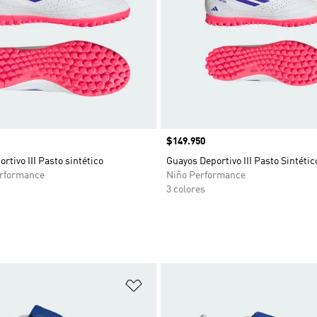
Precio
$149.950
rtivo III Pasto sintético
Guayos Deportivo III Pasto Sintétic
rformance
Niño Performance
3 colores
sta de deseos
Añadir a la lista de deseos