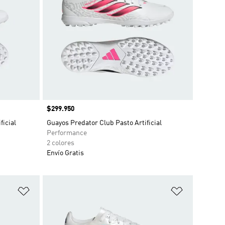
Precio
$299.950
ficial
Guayos Predator Club Pasto Artificial
Performance
2 colores
Envío Gratis
Añadir a la lista de deseos
Añadir a la