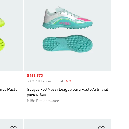
Precio de venta
$169.975
o
$339.950 Precio original
-50%
Descuento
ones Pasto
Guayos F50 Messi League para Pasto Artificial
para Niños
Niño Performance
Añadir a la lista de deseos
Añadir a la