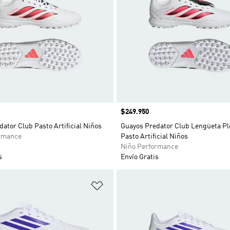
Precio
$249.950
ator Club Pasto Artificial Niños
Guayos Predator Club Lengüeta Pl
rmance
Pasto Artificial Niños
Niño Performance
s
Envío Gratis
sta de deseos
Añadir a la lista de deseos