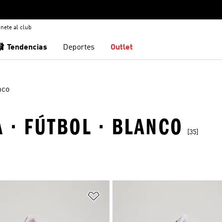
nete al club
🩰 Tendencias
Deportes
Outlet
nco
A · FÚTBOL · BLANCO
[35]
sta de deseos
Añadir a la lista de deseos