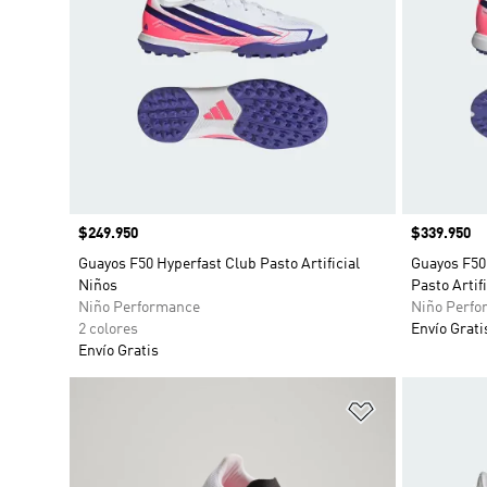
Precio
$249.950
Precio
$339.950
Guayos F50 Hyperfast Club Pasto Artificial
Guayos F50
Niños
Pasto Artif
Niño Performance
Niño Perfo
2 colores
Envío Grati
Envío Gratis
Añadir a la li