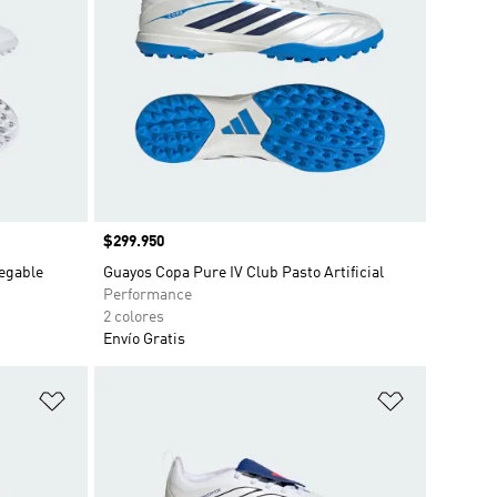
Precio
$299.950
egable
Guayos Copa Pure IV Club Pasto Artificial
Performance
2 colores
Envío Gratis
Añadir a la lista de deseos
Añadir a la