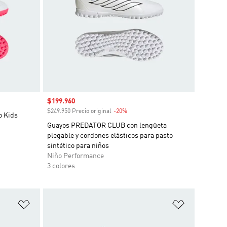
Precio de venta
$199.960
$249.950 Precio original
-20%
Descuento
o Kids
Guayos PREDATOR CLUB con lengüeta
plegable y cordones elásticos para pasto
sintético para niños
Niño Performance
3 colores
Añadir a la lista de deseos
Añadir a la