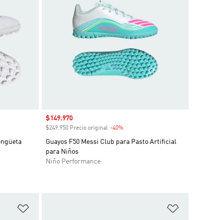
Precio de venta
$149.970
o
$249.950 Precio original
-40%
Descuento
ngüeta
Guayos F50 Messi Club para Pasto Artificial
para Niños
Niño Performance
Añadir a la lista de deseos
Añadir a la