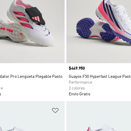
Precio
$449.950
dator Pro Lengüeta Plegable Pasto
Guayos F50 Hyperfast League Pasto 
Performance
ce
2 colores
s
Envío Gratis
sta de deseos
Añadir a la lista de deseos