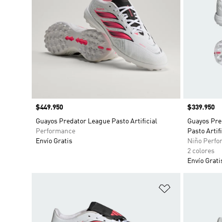
Precio
$449.950
Precio
$339.950
Guayos Predator League Pasto Artificial
Guayos Pre
Performance
Pasto Artif
Envío Gratis
Niño Perfo
2 colores
Envío Grati
Añadir a la li