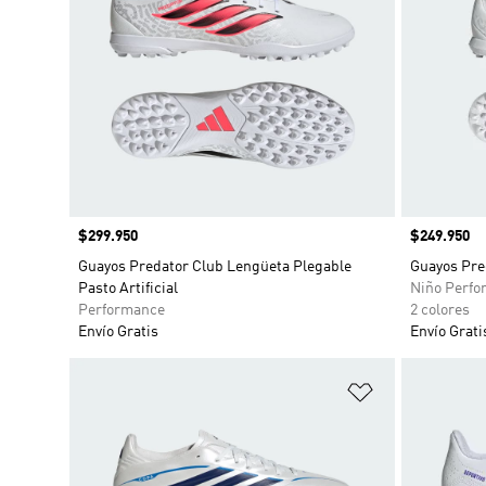
Precio
$299.950
Precio
$249.950
Guayos Predator Club Lengüeta Plegable
Guayos Pred
Pasto Artificial
Niño Perfo
Performance
2 colores
Envío Gratis
Envío Grati
Añadir a la li