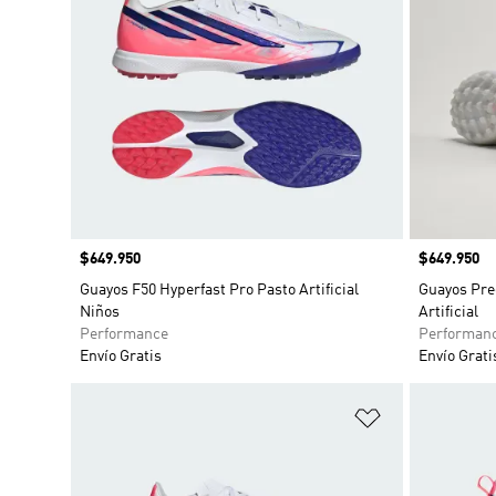
Precio
$649.950
Precio
$649.950
Guayos F50 Hyperfast Pro Pasto Artificial
Guayos Pre
Niños
Artificial
Performance
Performan
Envío Gratis
Envío Grati
Añadir a la li