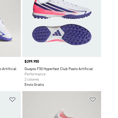
Precio
$299.950
Artificial
Guayos F50 Hyperfast Club Pasto Artificial
Performance
2 colores
Envío Gratis
Añadir a la lista de deseos
Añadir a la