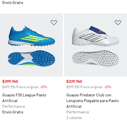
Envío Gratis
Añadir a la lista de deseos
Añ
Precio de venta
$399.960
Precio de venta
$239.960
$499.950 Precio original
-20%
Descuento
$299.950 Precio original
-20%
Descuento
Guayos F50 League Pasto
Guayos Predator Club con
Artificial
Lengüeta Plegable para Pasto
Performance
Artificial
Envío Gratis
Performance
2 colores