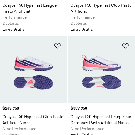
Guayos F50 Hyperfast League
Guayos F50 Hyperfast Club Pasto
Pasto Artificial
Artificial
Performance
Performance
2 colores
2 colores
Envío Gratis
Envío Gratis
Añadir a la lista de deseos
Añ
Precio
$249.950
Precio
$339.950
Guayos F50 Hyperfast Club Pasto
Guayos F50 Hyperfast League sin
Artificial Niños
Cordones Pasto Artificial Niños
Niño Performance
Niño Performance