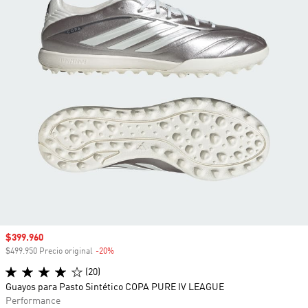
Precio de venta
$399.960
$499.950 Precio original
-20%
Descuento
(20)
Guayos para Pasto Sintético COPA PURE IV LEAGUE
Performance