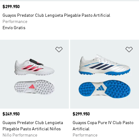
Precio
$299.950
Guayos Predator Club Lengüeta Plegable Pasto Artificial
Performance
Envío Gratis
Añadir a la lista de deseos
Añ
Precio
$249.950
Precio
$299.950
Guayos Predator Club Lengüeta
Guayos Copa Pure IV Club Pasto
Plegable Pasto Artificial Niños
Artificial
Niño Performance
Performance