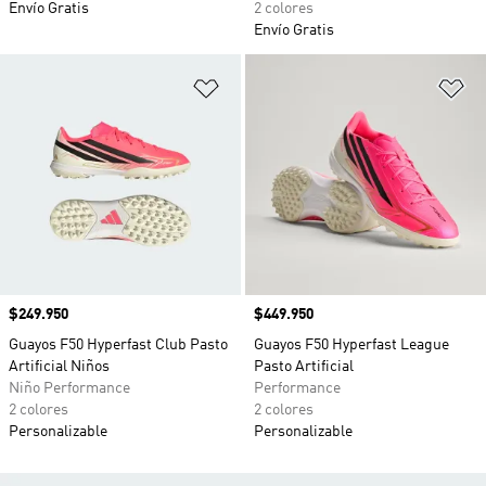
Envío Gratis
2 colores
Envío Gratis
Añadir a la lista de deseos
Añ
Precio
$249.950
Precio
$449.950
Guayos F50 Hyperfast Club Pasto
Guayos F50 Hyperfast League
Artificial Niños
Pasto Artificial
Niño Performance
Performance
2 colores
2 colores
Personalizable
Personalizable