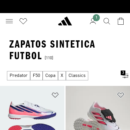
1
ZAPATOS SINTETICA
FUTBOL
[110]
3
Predator
F50
Copa
X
Classics
Añadir a la lista de deseos
Añ