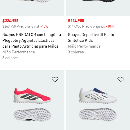
Precio de venta
$224.955
Precio de venta
$134.955
$249.950 Precio original
-10%
Descuento
$149.950 Precio original
-10%
Descuento
Guayos PREDATOR con Lengüeta
Guayos Deportivo III Pasto
Plegable y Agujetas Elásticas
Sintético Kids
para Pasto Artificial para Niños
Niño Performance
Niño Performance
3 colores
3 colores
Añadir a la lista de deseos
Añ