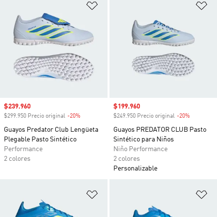
Añadir a la lista de deseos
Añ
Precio de venta
$239.960
Precio de venta
$199.960
$299.950 Precio original
-20%
Descuento
$249.950 Precio original
-20%
Descuento
Guayos Predator Club Lengüeta
Guayos PREDATOR CLUB Pasto
Plegable Pasto Sintético
Sintético para Niños
Performance
Niño Performance
2 colores
2 colores
Personalizable
Añadir a la lista de deseos
Añ