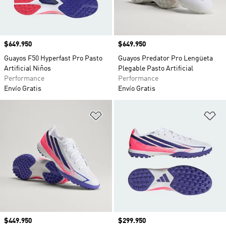
Precio
$649.950
Precio
$649.950
Guayos F50 Hyperfast Pro Pasto
Guayos Predator Pro Lengüeta
Artificial Niños
Plegable Pasto Artificial
Performance
Performance
Envío Gratis
Envío Gratis
Añadir a la lista de deseos
Añ
Precio
$449.950
Precio
$299.950