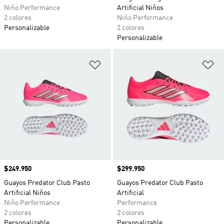
Niño Performance
Artificial Niños
2 colores
Niño Performance
Personalizable
2 colores
Personalizable
Añadir a la lista de deseos
Añ
Precio
$249.950
Precio
$299.950
Guayos Predator Club Pasto
Guayos Predator Club Pasto
Artificial Niños
Artificial
Niño Performance
Performance
2 colores
2 colores
Personalizable
Personalizable