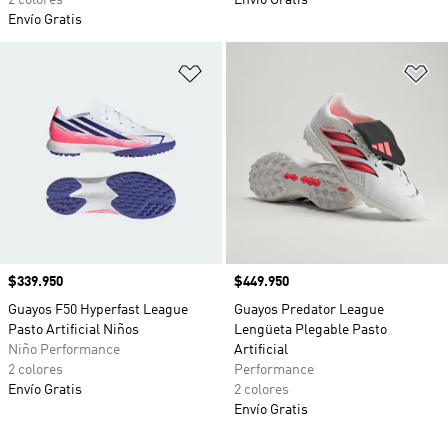
2 colores
Envío Gratis
Envío Gratis
Añadir a la lista de deseos
Añ
Precio
$339.950
Precio
$449.950
Guayos F50 Hyperfast League
Guayos Predator League
Pasto Artificial Niños
Lengüeta Plegable Pasto
Niño Performance
Artificial
2 colores
Performance
Envío Gratis
2 colores
Envío Gratis