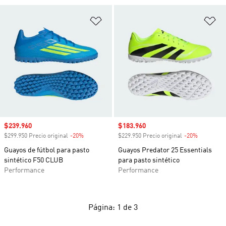
Añadir a la lista de deseos
Añ
Precio de venta
$239.960
Precio de venta
$183.960
$299.950 Precio original
-20%
Descuento
$229.950 Precio original
-20%
Descuento
Guayos de fútbol para pasto
Guayos Predator 25 Essentials
sintético F50 CLUB
para pasto sintético
Performance
Performance
Página: 1 de 3