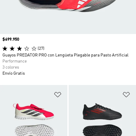
Precio
$699.950
(27)
Guayos PREDATOR PRO con Lengüeta Plegable para Pasto Artificial
Performance
3 colores
Envío Gratis
Añadir a la lista de deseos
Añ