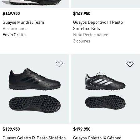
Precio
$649.950
Precio
$149.950
Guayos Mundial Team
Guayos Deportivo III Pasto
Performance
Sintético Kids
Envío Gratis
Niño Performance
3 colores
Añadir a la lista de deseos
Añ
Precio
$199.950
Precio
$179.950
Guayos Goletto IX Pasto Sintético
Guayos Goletto IX Césped