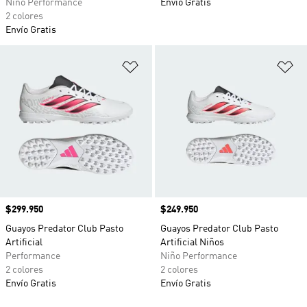
Niño Performance
Envío Gratis
2 colores
Envío Gratis
Añadir a la lista de deseos
Añ
Precio
$299.950
Precio
$249.950
Guayos Predator Club Pasto
Guayos Predator Club Pasto
Artificial
Artificial Niños
Performance
Niño Performance
2 colores
2 colores
Envío Gratis
Envío Gratis