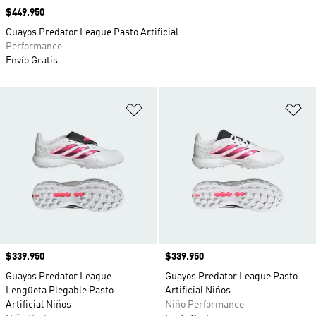
Precio
$449.950
Guayos Predator League Pasto Artificial
Performance
Envío Gratis
Añadir a la lista de deseos
Añ
Precio
$339.950
Precio
$339.950
Guayos Predator League
Guayos Predator League Pasto
Lengüeta Plegable Pasto
Artificial Niños
Artificial Niños
Niño Performance