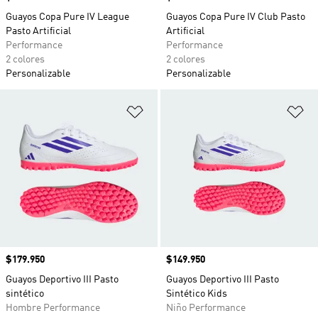
Guayos Copa Pure IV League
Guayos Copa Pure IV Club Pasto
Pasto Artificial
Artificial
Performance
Performance
2 colores
2 colores
Personalizable
Personalizable
Añadir a la lista de deseos
Añ
Precio
$179.950
Precio
$149.950
Guayos Deportivo III Pasto
Guayos Deportivo III Pasto
sintético
Sintético Kids
Hombre Performance
Niño Performance