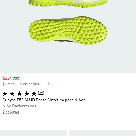
Precio de venta
$224.955
$249.950 Precio original
-10%
Descuento
(22)
Guayos F50 CLUB Pasto Sintético para Niños
Niño Performance
2 colores