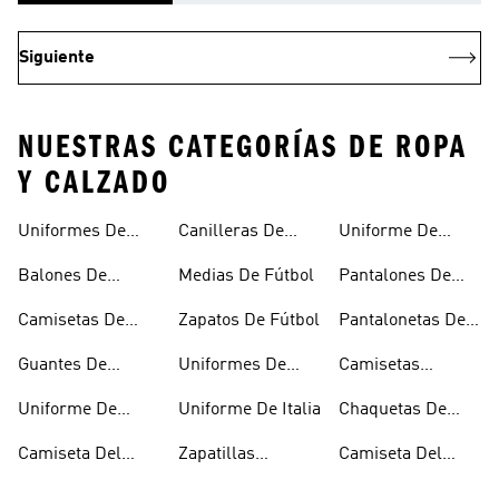
Siguiente
NUESTRAS CATEGORÍAS DE ROPA
Y CALZADO
Uniformes De
Canilleras De
Uniforme De
Fútbol
Fútbol
Mexico
Balones De
Medias De Fútbol
Pantalones De
Fútbol
Fútbol
Camisetas De
Zapatos De Fútbol
Pantalonetas De
Fútbol
Fútbol
Guantes De
Uniformes De
Camisetas
Arquero
Fútbol Mujer
Negras De Fútbol
Uniforme De
Uniforme De Italia
Chaquetas De
Argentina
Fútbol
Camiseta Del
Zapatillas
Camiseta Del
Junior
Microfútbol
Medellín