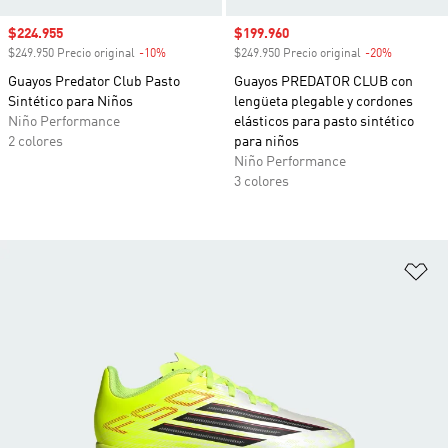
Precio de venta
$224.955
Precio de venta
$199.960
$249.950 Precio original
-10%
Descuento
$249.950 Precio original
-20%
Descuento
Guayos Predator Club Pasto
Guayos PREDATOR CLUB con
Sintético para Niños
lengüeta plegable y cordones
Niño Performance
elásticos para pasto sintético
2 colores
para niños
Niño Performance
3 colores
Añ