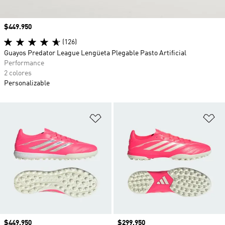
Precio
$449.950
(126)
Guayos Predator League Lengüeta Plegable Pasto Artificial
Performance
2 colores
Personalizable
Añadir a la lista de deseos
Añ
Precio
$449.950
Precio
$299.950