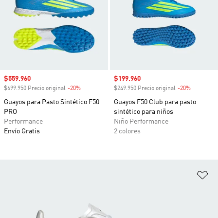
Precio de venta
$559.960
Precio de venta
$199.960
$699.950 Precio original
-20%
Descuento
$249.950 Precio original
-20%
Descuento
Guayos para Pasto Sintético F50
Guayos F50 Club para pasto
PRO
sintético para niños
Performance
Niño Performance
Envío Gratis
2 colores
Añ