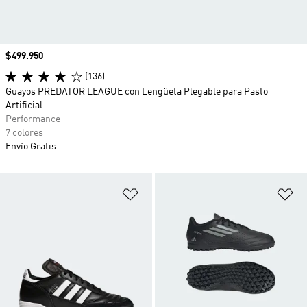
Precio
$499.950
(136)
Guayos PREDATOR LEAGUE con Lengüeta Plegable para Pasto
Artificial
Performance
7 colores
Envío Gratis
Añadir a la lista de deseos
Añ