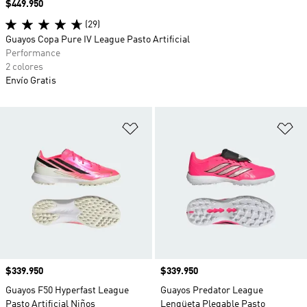
Precio
$449.950
(29)
Guayos Copa Pure IV League Pasto Artificial
Performance
2 colores
Envío Gratis
Añadir a la lista de deseos
Añ
Precio
$339.950
Precio
$339.950
Guayos F50 Hyperfast League
Guayos Predator League
Pasto Artificial Niños
Lengüeta Plegable Pasto