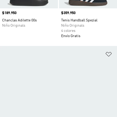
Precio
$189.950
Precio
$359.950
Chanclas Adilette 00s
Tenis Handball Spezial
Niño Originals
Niño Originals
4 colores
Envío Gratis
Añ