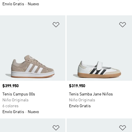
Envío Gratis
Nuevo
Añadir a la lista de deseos
Añ
Precio
$399.950
Precio
$319.950
Tenis Campus 00s
Tenis Samba Jane Niños
Niño Originals
Niño Originals
6 colores
Envío Gratis
Envío Gratis
Nuevo
Añadir a la lista de deseos
Añ