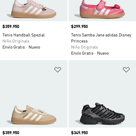
Precio
$359.950
Precio
$299.950
Tenis Handball Spezial
Tenis Samba Jane adidas Disney
Niño Originals
Princess
Envío Gratis
Nuevo
Niño Originals
Envío Gratis
Nuevo
Añadir a la lista de deseos
Añ
Precio
$359.950
Precio
$349.950