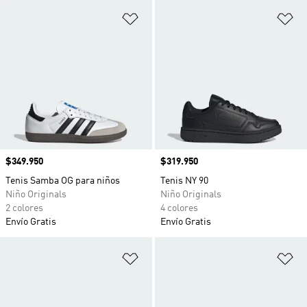
Añadir a la lista de deseos
Añ
Precio
$349.950
Precio
$319.950
Tenis Samba OG para niños
Tenis NY 90
Niño Originals
Niño Originals
2 colores
4 colores
Envío Gratis
Envío Gratis
Añadir a la lista de deseos
Añ