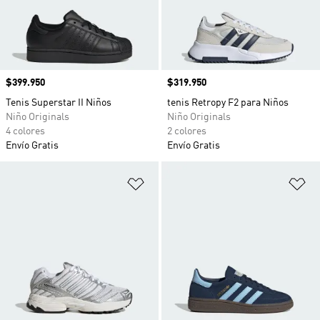
Precio
$399.950
Precio
$319.950
Tenis Superstar II Niños
tenis Retropy F2 para Niños
Niño Originals
Niño Originals
4 colores
2 colores
Envío Gratis
Envío Gratis
Añadir a la lista de deseos
Añ