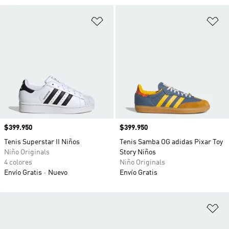
Añadir a la lista de deseos
Añ
Precio
$399.950
Precio
$399.950
Tenis Superstar II Niños
Tenis Samba OG adidas Pixar Toy
Niño Originals
Story Niños
4 colores
Niño Originals
Envío Gratis
Nuevo
Envío Gratis
Añ