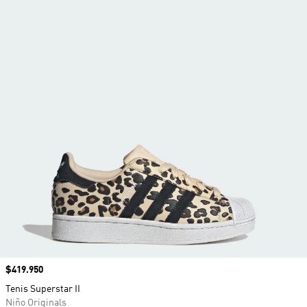
Precio
$419.950
Tenis Superstar II
Niño Originals