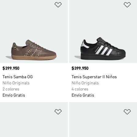
Añadir a la lista de deseos
Añ
Precio
$399.950
Precio
$399.950
Tenis Samba OG
Tenis Superstar II Niños
Niño Originals
Niño Originals
2 colores
4 colores
Envío Gratis
Envío Gratis
Añadir a la lista de deseos
Añ