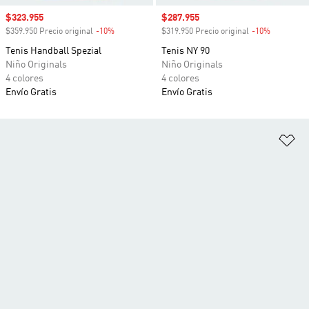
Precio de venta
$323.955
Precio de venta
$287.955
$359.950 Precio original
-10%
Descuento
$319.950 Precio original
-10%
Descuento
Tenis Handball Spezial
Tenis NY 90
Niño Originals
Niño Originals
4 colores
4 colores
Envío Gratis
Envío Gratis
Añ