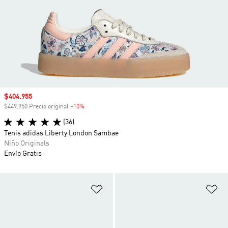
Precio de venta
$404.955
$449.950 Precio original
-10%
Descuento
(36)
Tenis adidas Liberty London Sambae
Niño Originals
Envío Gratis
Añadir a la lista de deseos
Añ