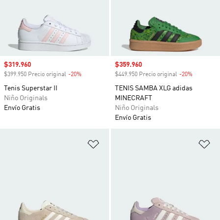
Precio de venta
$319.960
Precio de venta
$359.960
$399.950 Precio original
-20%
Descuento
$449.950 Precio original
-20%
Descuento
Tenis Superstar II
TENIS SAMBA XLG adidas
Niño Originals
MINECRAFT
Envío Gratis
Niño Originals
Envío Gratis
Añadir a la lista de deseos
Añ