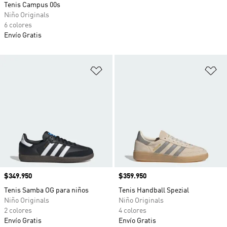
Tenis Campus 00s
Niño Originals
6 colores
Envío Gratis
Añadir a la lista de deseos
Añ
Precio
$349.950
Precio
$359.950
Tenis Samba OG para niños
Tenis Handball Spezial
Niño Originals
Niño Originals
2 colores
4 colores
Envío Gratis
Envío Gratis