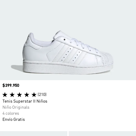
Precio
$399.950
(210)
Tenis Superstar II Niños
Niño Originals
4 colores
Envío Gratis