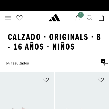
1
CALZADO · ORIGINALS · 8
- 16 AÑOS · NIÑOS
4
64 resultados
Añadir a la lista de deseos
Añ