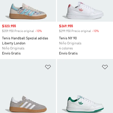
Precio de venta
$323.955
Precio de venta
$269.955
$359.950 Precio original
-10%
Descuento
$299.950 Precio original
-10%
Descuento
Tenis Handball Spezial adidas
Tenis NY 90
Liberty London
Niño Originals
Niño Originals
4 colores
Envío Gratis
Envío Gratis
Añadir a la lista de deseos
Añ