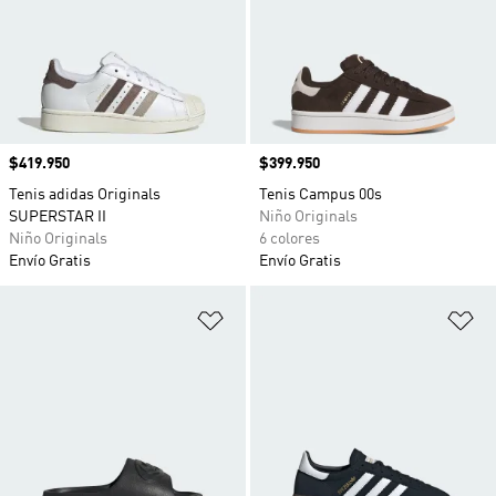
Precio
$419.950
Precio
$399.950
Tenis adidas Originals
Tenis Campus 00s
SUPERSTAR II
Niño Originals
Niño Originals
6 colores
Envío Gratis
Envío Gratis
Añadir a la lista de deseos
Añ