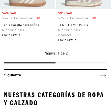
Precio de venta
$439.960
Precio de venta
$319.960
$549.950 Precio original
-20%
Descuento
$399.950 Precio original
-20%
Descuento
Tenis Gazelle para Niños
TENIS CAMPUS 00s
Niño Originals
Niño Originals
Envío Gratis
2 colores
Envío Gratis
Página: 1 de 2
Siguiente
NUESTRAS CATEGORÍAS DE ROPA
Y CALZADO