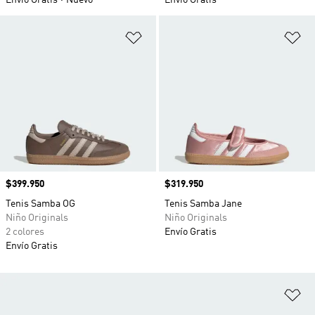
Envío Gratis
Nuevo
Envío Gratis
Añadir a la lista de deseos
Añ
Precio
$399.950
Precio
$319.950
Tenis Samba OG
Tenis Samba Jane
Niño Originals
Niño Originals
2 colores
Envío Gratis
Envío Gratis
Añ