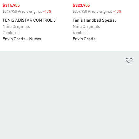
Precio de venta
$314.955
Precio de venta
$323.955
$349.950 Precio original
-10%
Descuento
$359.950 Precio original
-10%
Descuento
TENIS ADISTAR CONTROL 3
Tenis Handball Spezial
Niño Originals
Niño Originals
2 colores
4 colores
Envío Gratis
Nuevo
Envío Gratis
Añ