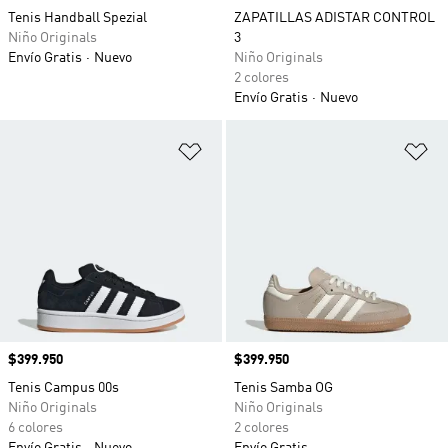
Tenis Handball Spezial
ZAPATILLAS ADISTAR CONTROL
Niño Originals
3
Envío Gratis
Nuevo
Niño Originals
2 colores
Envío Gratis
Nuevo
Añadir a la lista de deseos
Añ
Precio
$399.950
Precio
$399.950
Tenis Campus 00s
Tenis Samba OG
Niño Originals
Niño Originals
6 colores
2 colores