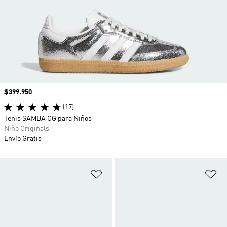
Precio
$399.950
(17)
Tenis SAMBA OG para Niños
Niño Originals
Envío Gratis
Añadir a la lista de deseos
Añ