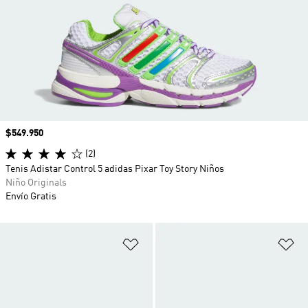
Precio
$549.950
(2)
Tenis Adistar Control 5 adidas Pixar Toy Story Niños
Niño Originals
Envío Gratis
Añadir a la lista de deseos
Añ