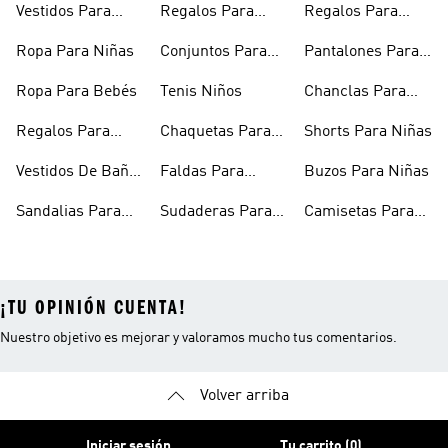
Vestidos Para
Regalos Para
Regalos Para
Niñas
Bebés
Adolescentes
Ropa Para Niñas
Conjuntos Para
Pantalones Para
Niñas
Niñas
Ropa Para Bebés
Tenis Niños
Chanclas Para
Niñas
Regalos Para
Chaquetas Para
Shorts Para Niñas
Niñas
Niñas
Vestidos De Baño
Faldas Para
Buzos Para Niñas
Para Niñas
Niñas
Sandalias Para
Sudaderas Para
Camisetas Para
Niñas
Niñas
Niñas
¡TU OPINIÓN CUENTA!
Nuestro objetivo es mejorar y valoramos mucho tus comentarios.
Volver arriba
Iniciar sesión
Tu carrito (0)