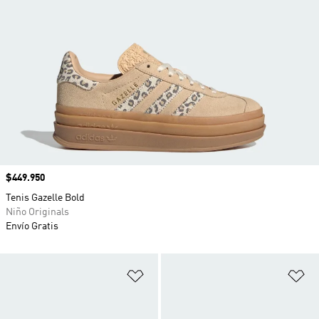
Precio
$449.950
Tenis Gazelle Bold
Niño Originals
Envío Gratis
Añadir a la lista de deseos
Añ