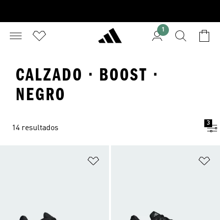
1
CALZADO · BOOST ·
NEGRO
3
14 resultados
Añadir a la lista de deseos
Añ