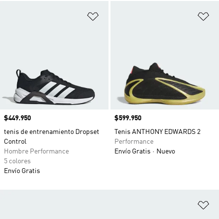
Añadir a la lista de deseos
Añ
Precio
$449.950
Precio
$599.950
tenis de entrenamiento Dropset
Tenis ANTHONY EDWARDS 2
Control
Performance
Hombre Performance
Envío Gratis
Nuevo
5 colores
Envío Gratis
Añ