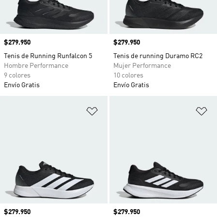
Precio
$279.950
Precio
$279.950
Tenis de Running Runfalcon 5
Tenis de running Duramo RC2
Hombre Performance
Mujer Performance
9 colores
10 colores
Envío Gratis
Envío Gratis
Añadir a la lista de deseos
Añ
Precio
$279.950
Precio
$279.950