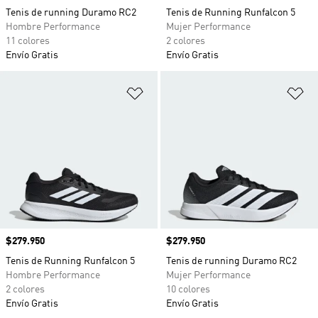
Tenis de running Duramo RC2
Tenis de Running Runfalcon 5
Hombre Performance
Mujer Performance
11 colores
2 colores
Envío Gratis
Envío Gratis
Añadir a la lista de deseos
Añ
Precio
$279.950
Precio
$279.950
Tenis de Running Runfalcon 5
Tenis de running Duramo RC2
Hombre Performance
Mujer Performance
2 colores
10 colores
Envío Gratis
Envío Gratis