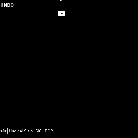
MUNDO
País
Uso del Sitio
SIC
PQR