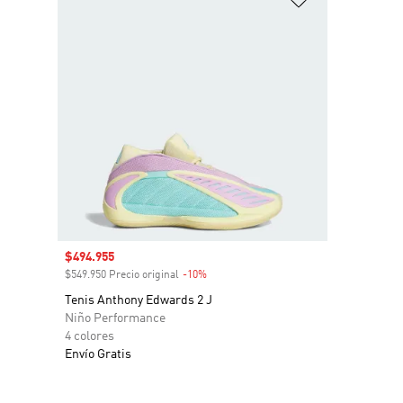
Precio de venta
$494.955
$549.950 Precio original
-10%
Descuento
Tenis Anthony Edwards 2 J
Niño Performance
4 colores
Envío Gratis