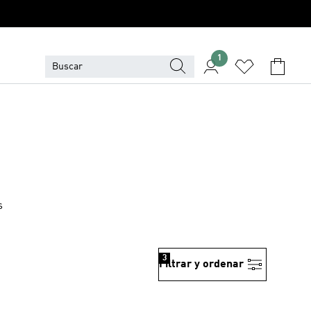
1
s
3
Filtrar y ordenar