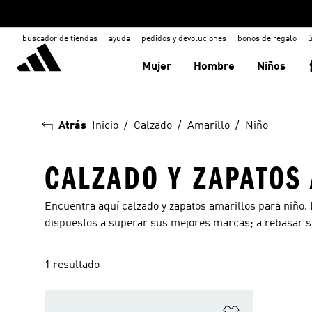
buscador de tiendas
ayuda
pedidos y devoluciones
bonos de regalo
ú
Mujer
Hombre
Niños
Atrás
Inicio
Calzado
Amarillo
Niño
CALZADO Y ZAPATOS
Encuentra aquí calzado y zapatos amarillos para niño.
dispuestos a superar sus mejores marcas; a rebasar su
1 resultado
Añadir a la li