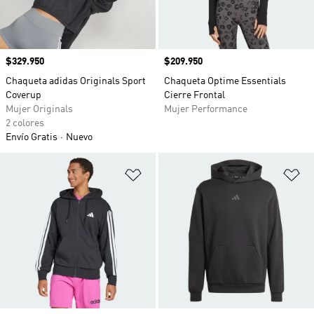
Precio
$329.950
Precio
$209.950
Chaqueta adidas Originals Sport
Chaqueta Optime Essentials
Coverup
Cierre Frontal
Mujer Originals
Mujer Performance
2 colores
Envío Gratis
Nuevo
Añadir a la lista de deseos
Añ