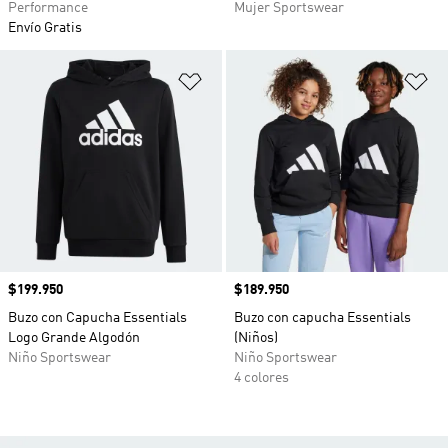
Performance
Mujer Sportswear
Envío Gratis
Añadir a la lista de deseos
Añ
Precio
$199.950
Precio
$189.950
Buzo con Capucha Essentials
Buzo con capucha Essentials
Logo Grande Algodón
(Niños)
Niño Sportswear
Niño Sportswear
4 colores