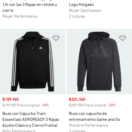
1/4 con las 3 Rayas en relieve y
Logo Holgado
cierre
Mujer Sportswear
Mujer Performance
2 colores
Añadir a la lista de deseos
Añ
Precio de venta
$159.960
Precio de venta
$231.960
$199.950 Precio original
-20%
Descuento
$289.950 Precio original
-20%
Descuento
Buzo con Capucha Train
Buzo con capucha de
Essentials AEROREADY 3 Rayas
entrenamiento Game and Go
Ajuste Clásico y Cierre Frontal
Hombre Performance
Niño Performance
2 colores