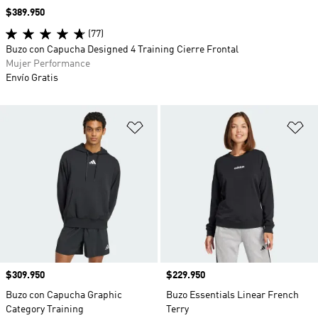
Precio
$389.950
(77)
Buzo con Capucha Designed 4 Training Cierre Frontal
Mujer Performance
Envío Gratis
Añadir a la lista de deseos
Añ
Precio
$309.950
Precio
$229.950
Buzo con Capucha Graphic
Buzo Essentials Linear French
Category Training
Terry