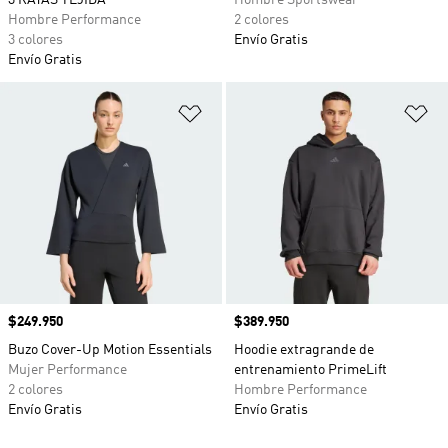
3 RAYAS TEJIDA
Hombre Sportswear
Hombre Performance
2 colores
3 colores
Envío Gratis
Envío Gratis
Añadir a la lista de deseos
Añ
Precio
$249.950
Precio
$389.950
Buzo Cover-Up Motion Essentials
Hoodie extragrande de
Mujer Performance
entrenamiento PrimeLift
2 colores
Hombre Performance
Envío Gratis
Envío Gratis