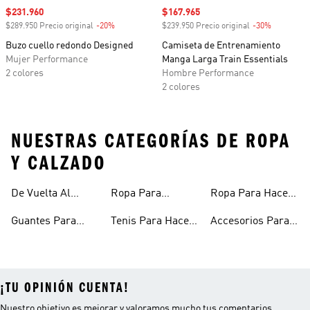
Precio de venta
$231.960
Precio de venta
$167.965
$289.950 Precio original
-20%
Descuento
$239.950 Precio original
-30%
Descuento
Buzo cuello redondo Designed
Camiseta de Entrenamiento
Mujer Performance
Manga Larga Train Essentials
2 colores
Hombre Performance
2 colores
NUESTRAS CATEGORÍAS DE ROPA
Y CALZADO
De Vuelta Al
Ropa Para
Ropa Para Hacer
Entrenar
Fitness
Gimnasio Y
Ejercicio Mujeres
Guantes Para
Tenis Para Hacer
Accesorios Para
Entrenamiento
Gimnasio
Ejercicio Y
Gym
¡TU OPINIÓN CUENTA!
Nuestro objetivo es mejorar y valoramos mucho tus comentarios.