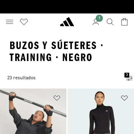
1
BUZOS Y SÚETERES ·
TRAINING · NEGRO
3
23 resultados
Añadir a la lista de deseos
Añ