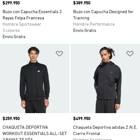
Precio
$299.950
Precio
$389.950
Buzo con Capucha Essentials 3
Buzo con Capucha Designed for
Rayas Felpa Francesa
Training
Hombre Sportswear
Hombre Performance
3 colores
Envío Gratis
Envío Gratis
Añadir a la lista de deseos
Añ
Precio
$259.950
Precio
$499.950
CHAQUETA DEPORTIVA
Chaqueta Deportiva adidas Z.N.E.
WORKOUT ESSENTIALS ALL-SET
Cierre Frontal