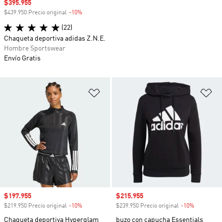
Precio de venta
$395.955
$439.950 Precio original
-10%
Descuento
(22)
Chaqueta deportiva adidas Z.N.E.
Hombre Sportswear
Envío Gratis
Añadir a la lista de deseos
Añ
Precio de venta
$197.955
Precio de venta
$215.955
$219.950 Precio original
-10%
Descuento
$239.950 Precio original
-10%
Descuento
Chaqueta deportiva Hyperglam
buzo con capucha Essentials