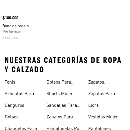
Precio
$100.000
Bono de regalo
Performance
8 colores
NUESTRAS CATEGORÍAS DE ROPA
Y CALZADO
Tenis
Bolsos Para
Zapatos
Mujer
Deportivos
Artículos Para
Shorts Mujer
Zapatos Para
Mascotas
Niñas
Canguros
Sandalias Para
Licra
Hombre
Bolsos
Zapatos Para
Vestidos Mujer
Hombre
Chaquetas Para
Pantalonetas Para
Pantalones