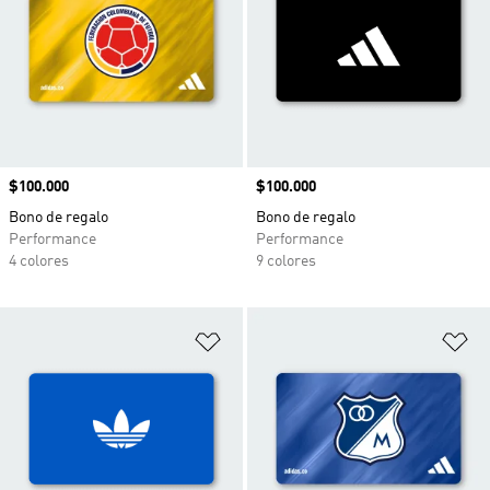
Precio
$100.000
Precio
$100.000
Bono de regalo
Bono de regalo
Performance
Performance
4 colores
9 colores
Añadir a la lista de deseos
Añ