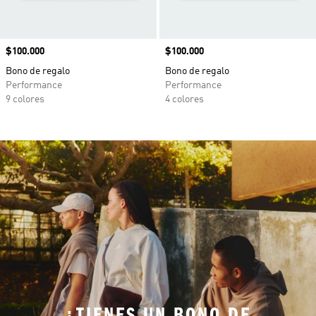
Precio
$100.000
Precio
$100.000
Bono de regalo
Bono de regalo
Performance
Performance
9 colores
4 colores
¿TIENES UN BONO DE