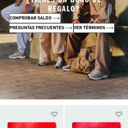
REGALO?
COMPROBAR SALDO
PREGUNTAS FRECUENTES
VER TÉRMINOS
Añadir a la lista de deseos
Añ