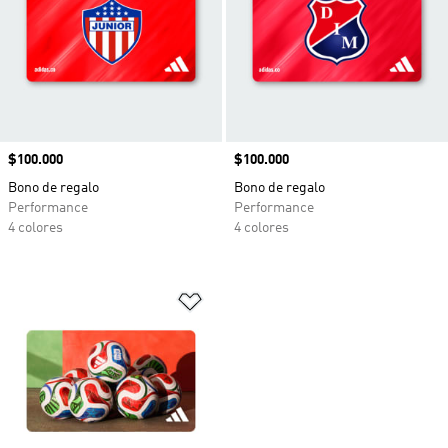
Precio
$100.000
Precio
$100.000
Bono de regalo
Bono de regalo
Performance
Performance
4 colores
4 colores
Añadir a la lista de deseos