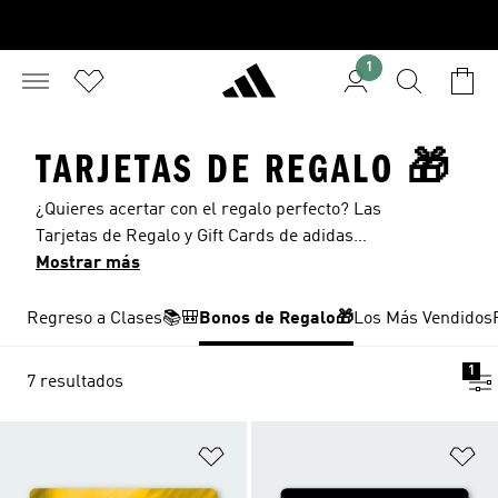
1
TARJETAS DE REGALO 🎁
¿Quieres acertar con el regalo perfecto? Las
Tarjetas de Regalo y Gift Cards de adidas
permiten elegir entre toda nuestra colección de
Mostrar más
productos icónicos: desde tenis hasta ropa
deportiva. Deja que ellos encuentren lo que más
Regreso a Clases📚🎒
Bonos de Regalo🎁
Los Más Vendidos
les inspire y sorpréndelos con la libertad de
elegir su estilo favorito.
1
7 resultados
Añadir a la lista de deseos
Añ