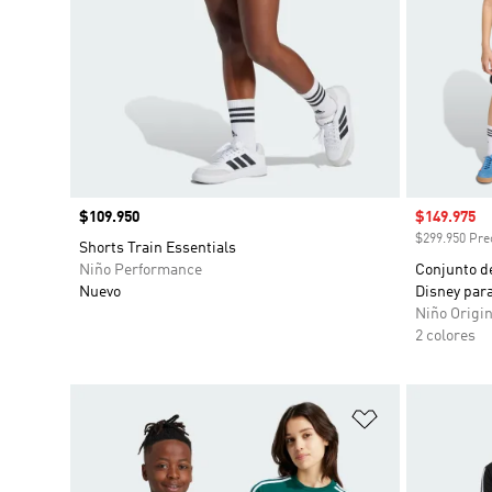
Precio
$109.950
Precio de 
$149.975
$299.950 Prec
Shorts Train Essentials
Niño Performance
Conjunto de
Nuevo
Disney par
Niño Origin
2 colores
Añadir a la li