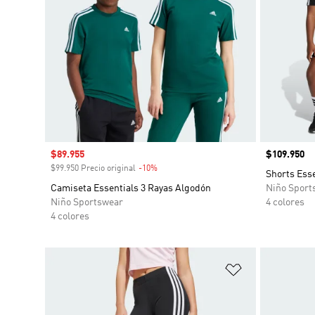
Precio de venta
$89.955
Precio
$109.950
$99.950 Precio original
-10%
Descuento
Shorts Esse
Camiseta Essentials 3 Rayas Algodón
Niño Sport
Niño Sportswear
4 colores
4 colores
Añadir a la li