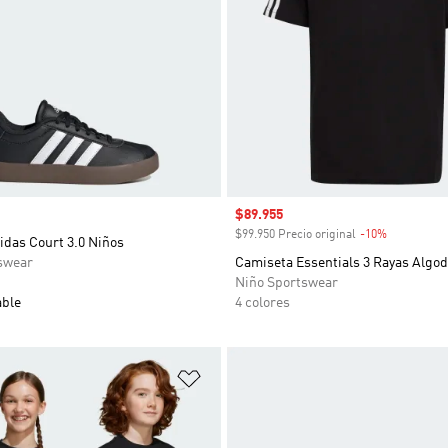
Precio de venta
$89.955
$99.950 Precio original
-10%
Descuento
idas Court 3.0 Niños
swear
Camiseta Essentials 3 Rayas Algo
Niño Sportswear
able
4 colores
sta de deseos
Añadir a la lista de deseos