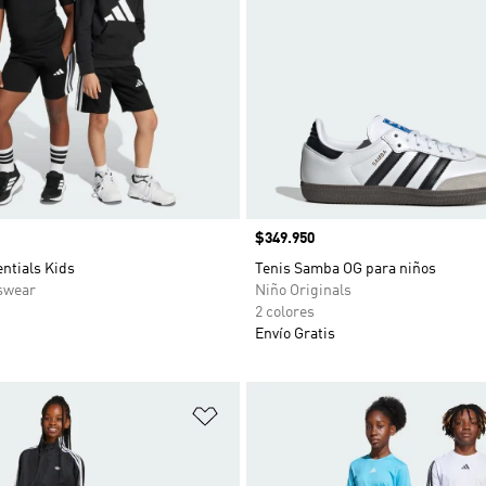
Precio
$349.950
ntials Kids
Tenis Samba OG para niños
swear
Niño Originals
2 colores
Envío Gratis
sta de deseos
Añadir a la lista de deseos