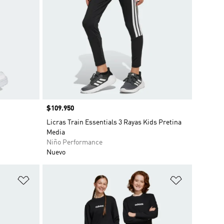
Precio
$109.950
Licras Train Essentials 3 Rayas Kids Pretina
Media
Niño Performance
Nuevo
Añadir a la lista de deseos
Añadir a la