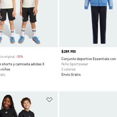
venta
Precio
$289.950
io original
-50%
Descuento
Conjunto deportivo Essentials con 
 shorts y camiseta adidas X
Niño Sportswear
a niños
2 colores
als
Envío Gratis
sta de deseos
Añadir a la lista de deseos