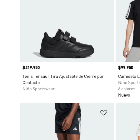
Precio
$219.950
Precio
$99.950
Tenis Tensaur Tira Ajustable de Cierre por
Camiseta E
Contacto
Niño Sport
Niño Sportswear
6 colores
Nuevo
Añadir a la li