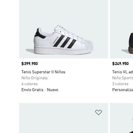
Precio
$399.950
Precio
$249.950
Tenis Superstar II Niños
Tenis VL ad
Niño Originals
Niño Sport
4 colores
3 colores
Envío Gratis
Nuevo
Personaliz
Añadir a la li