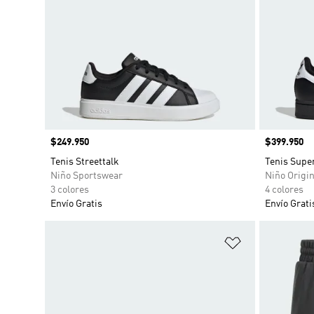
Precio
$249.950
Precio
$399.950
Tenis Streettalk
Tenis Super
Niño Sportswear
Niño Origin
3 colores
4 colores
Envío Gratis
Envío Grati
Añadir a la li