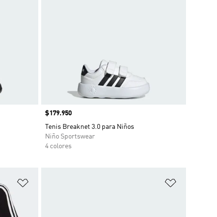
Precio
$179.950
Tenis Breaknet 3.0 para Niños
Niño Sportswear
4 colores
Añadir a la lista de deseos
Añadir a la