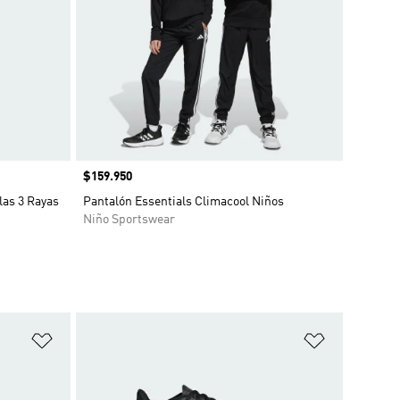
Precio
$159.950
las 3 Rayas
Pantalón Essentials Climacool Niños
Niño Sportswear
Añadir a la lista de deseos
Añadir a la