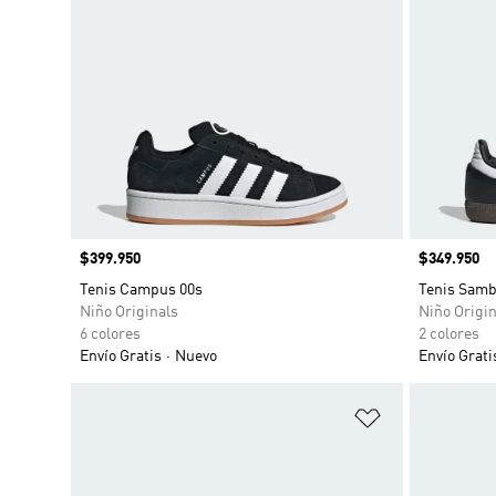
Precio
$399.950
Precio
$349.950
Tenis Campus 00s
Tenis Samb
Niño Originals
Niño Origin
6 colores
2 colores
Envío Gratis
Nuevo
Envío Grati
Añadir a la li