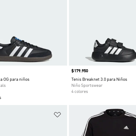
Precio
$179.950
a OG para niños
Tenis Breaknet 3.0 para Niños
als
Niño Sportswear
4 colores
s
sta de deseos
Añadir a la lista de deseos