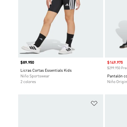
Precio
$89.950
Precio de 
$149.975
$299.950 Prec
Licras Cortas Essentials Kids
Niño Sportswear
Pantalón co
2 colores
Niño Origin
Añadir a la li