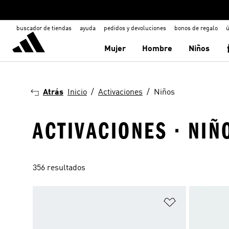
buscador de tiendas
ayuda
pedidos y devoluciones
bonos de regalo
ú
Mujer
Hombre
Niños
Atrás
Inicio
Activaciones
Niños
ACTIVACIONES · NIÑ
356 resultados
Añadir a la li