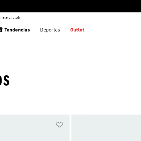
nete al club
🩰 Tendencias
Deportes
Outlet
OS
sta de deseos
Añadir a la lista de deseos