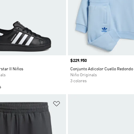
Precio
$229.950
star II Niños
Conjunto Adicolor Cuello Redondo
als
Niño Originals
3 colores
s
sta de deseos
Añadir a la lista de deseos