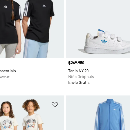
Precio
$269.950
ssentials
Tenis NY 90
swear
Niño Originals
Envío Gratis
sta de deseos
Añadir a la lista de deseos