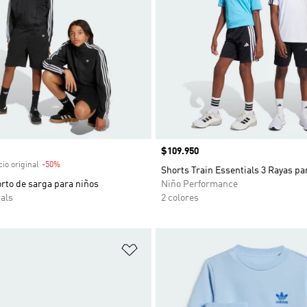
venta
Precio
$109.950
io original
-50%
Descuento
Shorts Train Essentials 3 Rayas pa
rto de sarga para niños
Niño Performance
als
2 colores
sta de deseos
Añadir a la lista de deseos