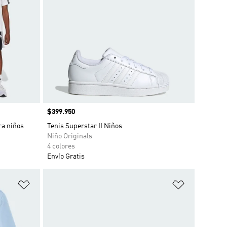
Precio
$399.950
ra niños
Tenis Superstar II Niños
Niño Originals
4 colores
Envío Gratis
Añadir a la lista de deseos
Añadir a la