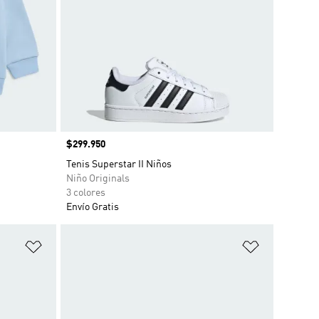
Precio
$299.950
Tenis Superstar II Niños
Niño Originals
3 colores
Envío Gratis
Añadir a la lista de deseos
Añadir a la