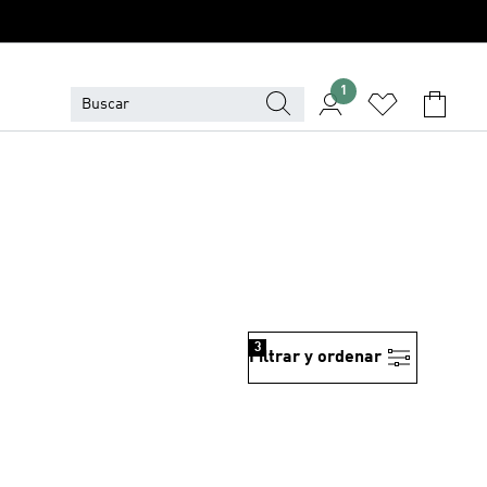
1
3
Filtrar y ordenar