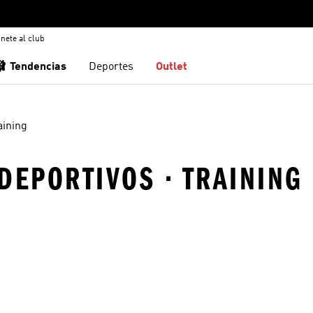
nete al club
🩰 Tendencias
Deportes
Outlet
aining
DEPORTIVOS · TRAINING
sta de deseos