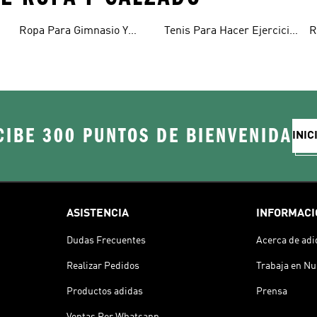
Ropa Para Gimnasio Y
Tenis Para Hacer Ejercicio
R
Entrenamiento
Y Entrenar
M
CIBE 300 PUNTOS DE BIENVENIDA
INIC
ASISTENCIA
INFORMACI
Dudas Frecuentes
Acerca de adi
Realizar Pedidos
Trabaja en Nu
Productos adidas
Prensa
Ventas Por Whatsapp