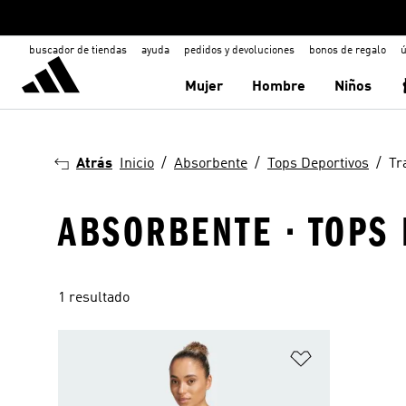
buscador de tiendas
ayuda
pedidos y devoluciones
bonos de regalo
ú
Mujer
Hombre
Niños
Atrás
Inicio
Absorbente
Tops Deportivos
Tr
ABSORBENTE · TOPS 
1 resultado
Añadir a la li