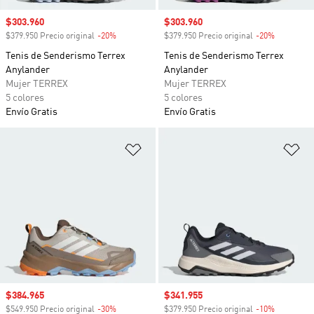
Precio de venta
$303.960
Precio de venta
$303.960
$379.950 Precio original
-20%
Descuento
$379.950 Precio original
-20%
Descuento
Tenis de Senderismo Terrex
Tenis de Senderismo Terrex
Anylander
Anylander
Mujer TERREX
Mujer TERREX
5 colores
5 colores
Envío Gratis
Envío Gratis
Añadir a la lista de deseos
Añ
Precio de venta
$384.965
Precio de venta
$341.955
$549.950 Precio original
-30%
Descuento
$379.950 Precio original
-10%
Descuento