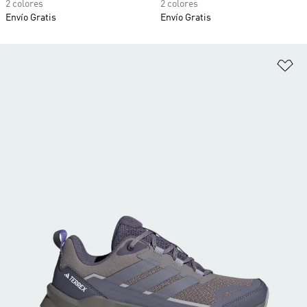
2 colores
2 colores
Envío Gratis
Envío Gratis
Añ