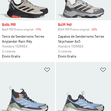
Precio de venta
$404.955
Precio de venta
$439.960
$449.950 Precio original
-10%
Descuento
$549.950 Precio original
-20%
Descuento
Tenis de Senderismo Terrex
Zapatos de Senderismo Terrex
Anylander Rain.Rdy
Skychaser Ax5
Hombre TERREX
Hombre TERREX
2 colores
3 colores
Envío Gratis
Envío Gratis
Añadir a la lista de deseos
Añ