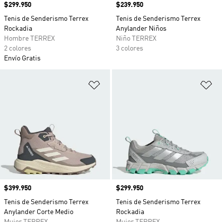
Precio
$299.950
Precio
$239.950
Tenis de Senderismo Terrex
Tenis de Senderismo Terrex
Rockadia
Anylander Niños
Hombre TERREX
Niño TERREX
2 colores
3 colores
Envío Gratis
Añadir a la lista de deseos
Añ
Precio
$399.950
Precio
$299.950
Tenis de Senderismo Terrex
Tenis de Senderismo Terrex
Anylander Corte Medio
Rockadia