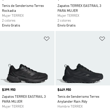
Tenis de Senderismo Terrex
Zapatos TERREX EASTRAIL 3
Rockadia
PARA MUJER
Mujer TERREX
Mujer TERREX
2 colores
2 colores
Envío Gratis
Envío Gratis
Añadir a la lista de deseos
Añ
Precio
$399.950
Precio
$449.950
Zapatos TERREX EASTRAIL 3
Tenis de Senderismo Terrex
PARA MUJER
Anylander Rain.Rdy
Mujer TERREX
Hombre TERREX