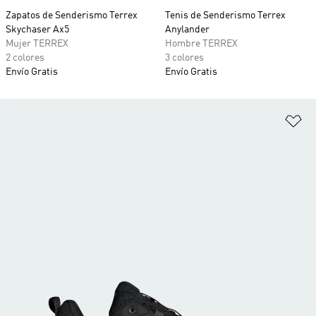
Zapatos de Senderismo Terrex
Tenis de Senderismo Terrex
Skychaser Ax5
Anylander
Mujer TERREX
Hombre TERREX
2 colores
3 colores
Envío Gratis
Envío Gratis
Añ