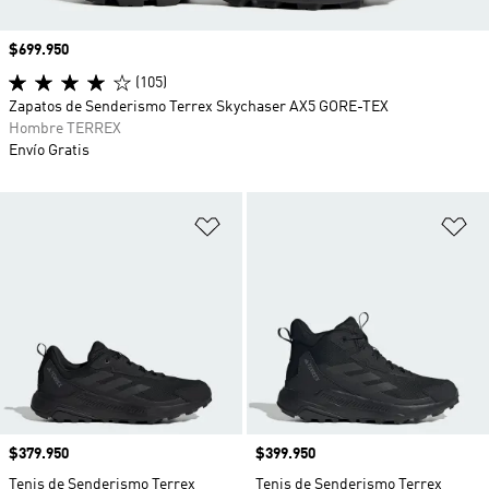
Precio
$699.950
(105)
Zapatos de Senderismo Terrex Skychaser AX5 GORE-TEX
Hombre TERREX
Envío Gratis
Añadir a la lista de deseos
Añ
Precio
$379.950
Precio
$399.950
Tenis de Senderismo Terrex
Tenis de Senderismo Terrex