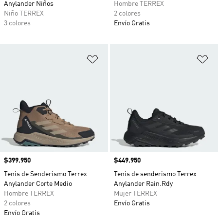
Anylander Niños
Hombre TERREX
Niño TERREX
2 colores
3 colores
Envío Gratis
Añadir a la lista de deseos
Añ
Precio
$399.950
Precio
$449.950
Tenis de Senderismo Terrex
Tenis de senderismo Terrex
Anylander Corte Medio
Anylander Rain.Rdy
Hombre TERREX
Mujer TERREX
2 colores
Envío Gratis
Envío Gratis