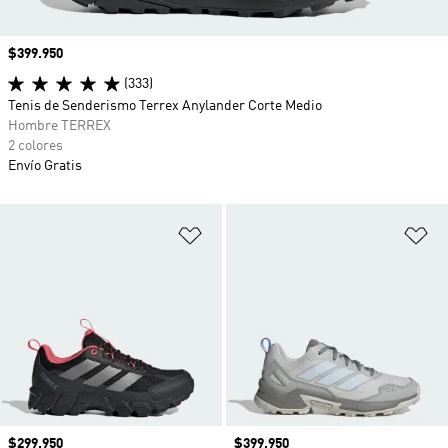
Precio
$399.950
(333)
Tenis de Senderismo Terrex Anylander Corte Medio
Hombre TERREX
2 colores
Envío Gratis
Añadir a la lista de deseos
Añ
Precio
$299.950
Precio
$399.950