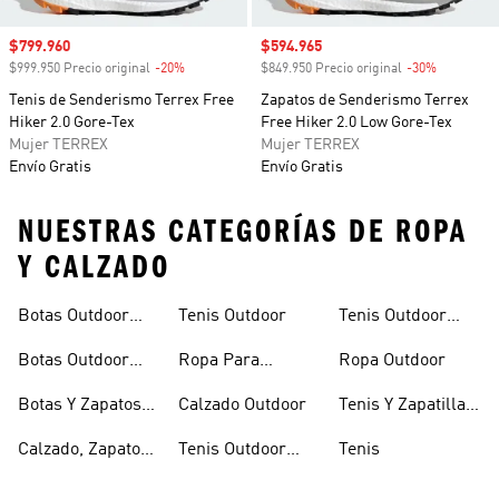
Precio de venta
$799.960
Precio de venta
$594.965
$999.950 Precio original
-20%
Descuento
$849.950 Precio original
-30%
Descuento
Tenis de Senderismo Terrex Free
Zapatos de Senderismo Terrex
Hiker 2.0 Gore-Tex
Free Hiker 2.0 Low Gore-Tex
Mujer TERREX
Mujer TERREX
Envío Gratis
Envío Gratis
NUESTRAS CATEGORÍAS DE ROPA
Y CALZADO
Botas Outdoor
Tenis Outdoor
Tenis Outdoor
Senderismo
Hombre
Mujer
Botas Outdoor
Ropa Para
Ropa Outdoor
Mujer
Senderismo
Botas Y Zapatos
Calzado Outdoor
Tenis Y Zapatillas
De Montaña
De Montaña Y
Calzado, Zapatos
Tenis Outdoor
Tenis
Senderismo
Y Botas De
Hombre