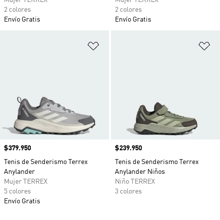
Mujer TERREX
Mujer TERREX
2 colores
2 colores
Envío Gratis
Envío Gratis
Añadir a la lista de deseos
Añ
Precio
$379.950
Precio
$239.950
Tenis de Senderismo Terrex
Tenis de Senderismo Terrex
Anylander
Anylander Niños
Mujer TERREX
Niño TERREX
5 colores
3 colores
Envío Gratis