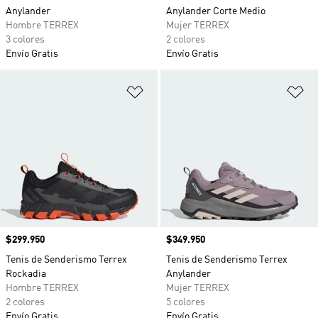
Anylander
Anylander Corte Medio
Hombre TERREX
Mujer TERREX
3 colores
2 colores
Envío Gratis
Envío Gratis
Añadir a la lista de deseos
Añ
Precio
$299.950
Precio
$349.950
Tenis de Senderismo Terrex
Tenis de Senderismo Terrex
Rockadia
Anylander
Hombre TERREX
Mujer TERREX
2 colores
5 colores
Envío Gratis
Envío Gratis