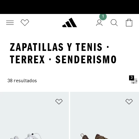
1
ZAPATILLAS Y TENIS ·
TERREX · SENDERISMO
3
38 resultados
Añadir a la lista de deseos
Añ