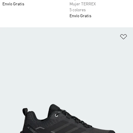
Envío Gratis
Mujer TERREX
5 colores
Envío Gratis
Añ