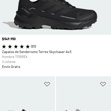
Precio
$549.950
(85)
Zapatos de Senderismo Terrex Skychaser Ax5
Hombre TERREX
3 colores
Envío Gratis
Añadir a la lista de deseos
Añ