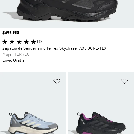
Precio
$699.950
(43)
Zapatos de Senderismo Terrex Skychaser AX5 GORE-TEX
Mujer TERREX
Envío Gratis
Añadir a la lista de deseos
Añ