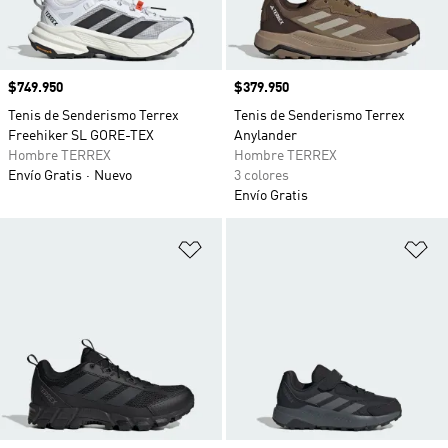
Precio
$749.950
Precio
$379.950
Tenis de Senderismo Terrex
Tenis de Senderismo Terrex
Freehiker SL GORE-TEX
Anylander
Hombre TERREX
Hombre TERREX
Envío Gratis
Nuevo
3 colores
Envío Gratis
Añadir a la lista de deseos
Añ