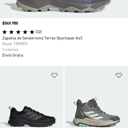
Precio
$549.950
(32)
Zapatos de Senderismo Terrex Skychaser Ax5
Mujer TERREX
2 colores
Envío Gratis
Añadir a la lista de deseos
Añ