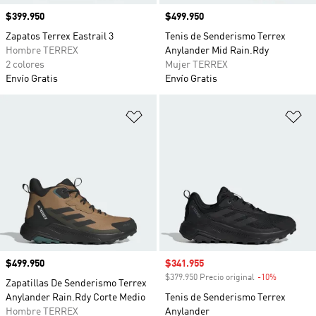
Precio
$399.950
Precio
$499.950
Zapatos Terrex Eastrail 3
Tenis de Senderismo Terrex
Hombre TERREX
Anylander Mid Rain.Rdy
2 colores
Mujer TERREX
Envío Gratis
Envío Gratis
Añadir a la lista de deseos
Añ
Precio
$499.950
Precio de venta
$341.955
$379.950 Precio original
-10%
Descuento
Zapatillas De Senderismo Terrex
Anylander Rain.Rdy Corte Medio
Tenis de Senderismo Terrex
Hombre TERREX
Anylander