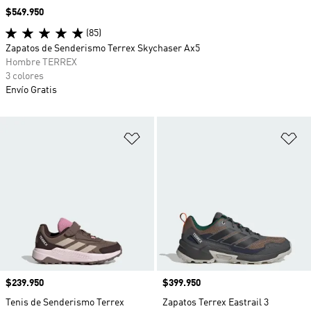
Precio
$549.950
(85)
Zapatos de Senderismo Terrex Skychaser Ax5
Hombre TERREX
3 colores
Envío Gratis
Añadir a la lista de deseos
Añ
Precio
$239.950
Precio
$399.950
Tenis de Senderismo Terrex
Zapatos Terrex Eastrail 3