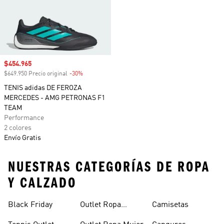
Precio de venta
$454.965
$649.950 Precio original
-30%
Descuento
TENIS adidas DE FEROZA
MERCEDES - AMG PETRONAS F1
TEAM
Performance
2 colores
Envío Gratis
NUESTRAS CATEGORÍAS DE ROPA
Y CALZADO
Black Friday
Outlet Ropa
Camisetas
Deportiva