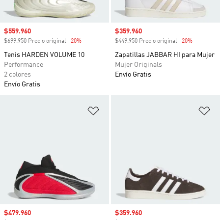
Precio de venta
$559.960
Precio de venta
$359.960
$699.950 Precio original
-20%
Descuento
$449.950 Precio original
-20%
Descuento
Tenis HARDEN VOLUME 10
Zapatillas JABBAR HI para Mujer
Performance
Mujer Originals
2 colores
Envío Gratis
Envío Gratis
Añadir a la lista de deseos
Añ
Precio de venta
$479.960
Precio de venta
$359.960