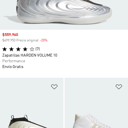
Precio de venta
$559.960
$699.950 Precio original
-20%
Descuento
(7)
Zapatillas HARDEN VOLUME 10
Performance
Envío Gratis
Añadir a la lista de deseos
Añ