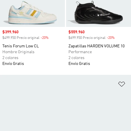
Precio de venta
$399.960
Precio de venta
$559.960
$499.950 Precio original
-20%
Descuento
$699.950 Precio original
-20%
Descuento
Tenis Forum Low CL
Zapatillas HARDEN VOLUME 10
Hombre Originals
Performance
2 colores
2 colores
Envío Gratis
Envío Gratis
Añ