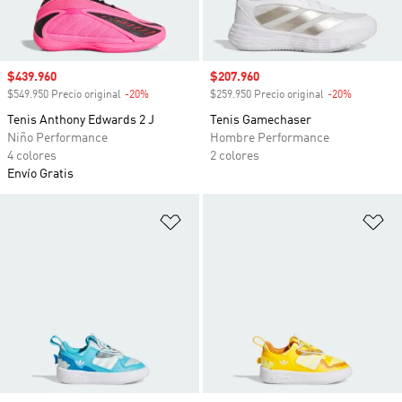
Precio de venta
$439.960
Precio de venta
$207.960
$549.950 Precio original
-20%
Descuento
$259.950 Precio original
-20%
Descuento
Tenis Anthony Edwards 2 J
Tenis Gamechaser
Niño Performance
Hombre Performance
4 colores
2 colores
Envío Gratis
Añadir a la lista de deseos
Añ