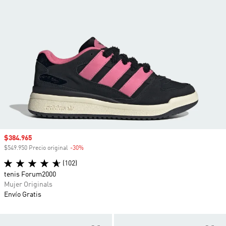
Precio de venta
$384.965
$549.950 Precio original
-30%
Descuento
(102)
tenis Forum2000
Mujer Originals
Envío Gratis