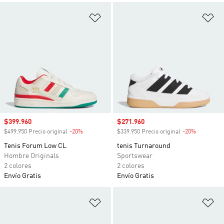
Añadir a la lista de deseos
Añ
Precio de venta
$399.960
Precio de venta
$271.960
$499.950 Precio original
-20%
Descuento
$339.950 Precio original
-20%
Descuento
Tenis Forum Low CL
tenis Turnaround
Hombre Originals
Sportswear
2 colores
2 colores
Envío Gratis
Envío Gratis
Añadir a la lista de deseos
Añ