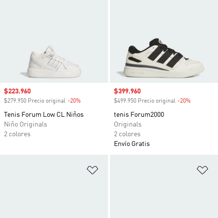
Precio de venta
$223.960
Precio de venta
$399.960
$279.950 Precio original
-20%
Descuento
$499.950 Precio original
-20%
Descuento
Tenis Forum Low CL Niños
tenis Forum2000
Niño Originals
Originals
2 colores
2 colores
Envío Gratis
Añadir a la lista de deseos
Añ