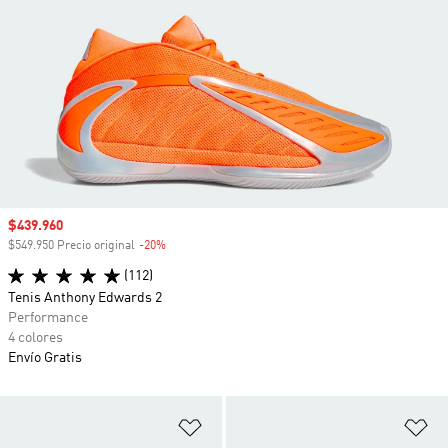
Precio de venta
$439.960
$549.950 Precio original
-20%
Descuento
(112)
Tenis Anthony Edwards 2
Performance
4 colores
Envío Gratis
Añadir a la lista de deseos
Añ