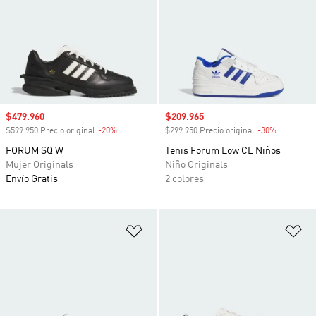
Precio de venta
$479.960
Precio de venta
$209.965
$599.950 Precio original
-20%
Descuento
$299.950 Precio original
-30%
Descuento
FORUM SQ W
Tenis Forum Low CL Niños
Mujer Originals
Niño Originals
Envío Gratis
2 colores
Añadir a la lista de deseos
Añ