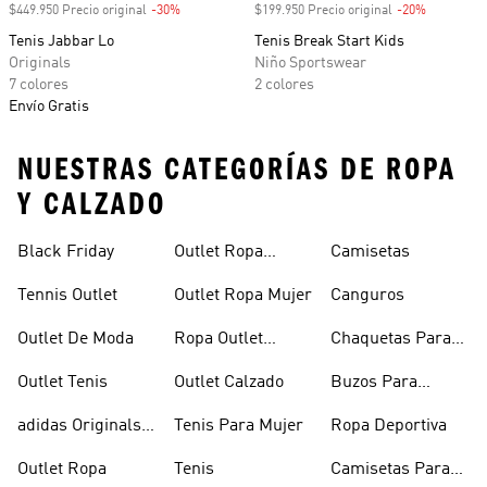
$449.950 Precio original
-30%
Descuento
$199.950 Precio original
-20%
Descuento
Tenis Jabbar Lo
Tenis Break Start Kids
Originals
Niño Sportswear
7 colores
2 colores
Envío Gratis
NUESTRAS CATEGORÍAS DE ROPA
Y CALZADO
Black Friday
Outlet Ropa
Camisetas
Deportiva
Tennis Outlet
Outlet Ropa Mujer
Canguros
Outlet De Moda
Ropa Outlet
Chaquetas Para
Hombre
Mujer
Outlet Tenis
Outlet Calzado
Buzos Para
Hombre
adidas Originals
Tenis Para Mujer
Ropa Deportiva
Outlet
Outlet Ropa
Tenis
Camisetas Para