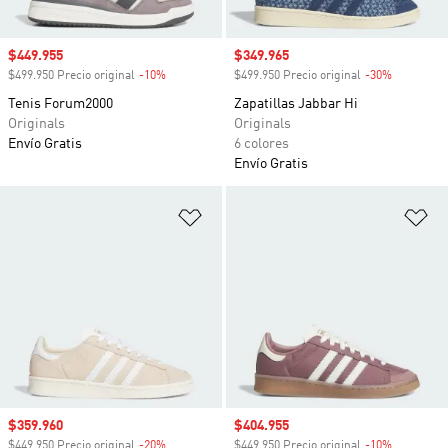
Precio de venta
$449.955
Precio de venta
$349.965
$499.950 Precio original
-10%
Descuento
$499.950 Precio original
-30%
Descuento
Tenis Forum2000
Zapatillas Jabbar Hi
Originals
Originals
Envío Gratis
6 colores
Envío Gratis
Añadir a la lista de deseos
Añ
Precio de venta
$359.960
Precio de venta
$404.955
$449.950 Precio original
-20%
Descuento
$449.950 Precio original
-10%
Descuento