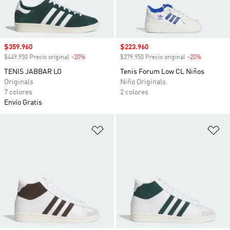
Precio de venta
$359.960
Precio de venta
$223.960
$449.950 Precio original
-20%
Descuento
$279.950 Precio original
-20%
Descuento
TENIS JABBAR LO
Tenis Forum Low CL Niños
Originals
Niño Originals
7 colores
2 colores
Envío Gratis
Añadir a la lista de deseos
Añ