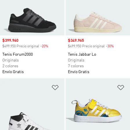
Precio de venta
$399.960
Precio de venta
$349.965
$499.950 Precio original
-20%
Descuento
$499.950 Precio original
-30%
Descuento
Tenis Forum2000
Tenis Jabbar Lo
Originals
Originals
2 colores
7 colores
Envío Gratis
Envío Gratis
Añadir a la lista de deseos
Añ