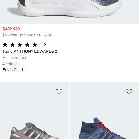
Precio de venta
$439.960
$549.950 Precio original
-20%
Descuento
(112)
Tenis ANTHONY EDWARDS 2
Performance
4 colores
Envío Gratis
Añadir a la lista de deseos
Añ