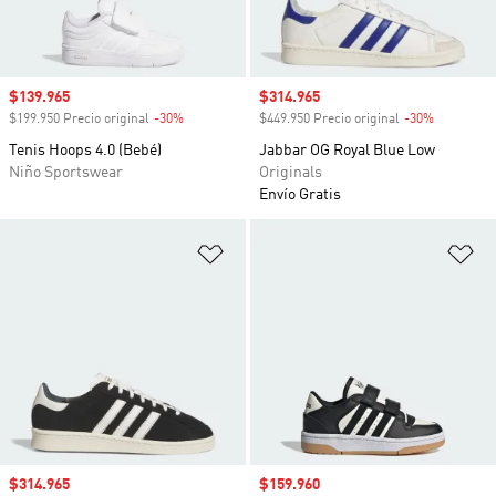
Precio de venta
$139.965
Precio de venta
$314.965
$199.950 Precio original
-30%
Descuento
$449.950 Precio original
-30%
Descuento
Tenis Hoops 4.0 (Bebé)
Jabbar OG Royal Blue Low
Niño Sportswear
Originals
Envío Gratis
Añadir a la lista de deseos
Añ
Precio de venta
$314.965
Precio de venta
$159.960