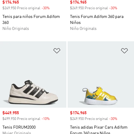
Precio de venta
$174.965
Precio de venta
$174.965
$249.950 Precio original
-30%
Descuento
$249.950 Precio original
-30%
Descuento
Tenis para niños Forum Adifom
Tenis Forum Adifom 360 para
360
Niños
Niño Originals
Niño Originals
Añadir a la lista de deseos
Añ
Precio de venta
$449.955
Precio de venta
$174.965
$499.950 Precio original
-10%
Descuento
$249.950 Precio original
-30%
Descuento
Tenis FORUM2000
Tenis adidas Pixar Cars Adifom
Mujer Originals
Forum 360 para Niños