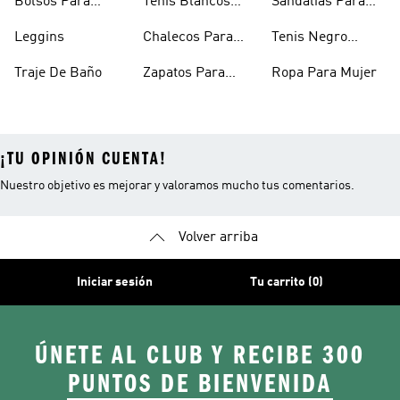
Bolsos Para
Tenis Blancos
Sandalias Para
Mujer
Para Mujer
Niñas
Leggins
Chalecos Para
Tenis Negro
Mujer
Mujer
Traje De Baño
Zapatos Para
Ropa Para Mujer
Mujer
¡TU OPINIÓN CUENTA!
Nuestro objetivo es mejorar y valoramos mucho tus comentarios.
Volver arriba
Iniciar sesión
Tu carrito (0)
ÚNETE AL CLUB Y RECIBE 300
PUNTOS DE BIENVENIDA