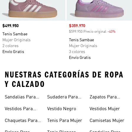
Precio
$499.950
Precio de venta
$359.970
$599.950 Precio original
-40%
Descuento
Tenis Sambae
Mujer Originals
Tenis Sambae
2 colores
Mujer Originals
Envío Gratis
3 colores
Envío Gratis
NUESTRAS CATEGORÍAS DE ROPA
Y CALZADO
Sandalias Para
Sudadera Para
Zapatos Para
Mujer
Mujer
Niñas
Vestidos Para
Vestido Negro
Vestidos Mujer
Niñas
Chaquetas Para
Tenis Para Mujer
Camisetas Mujer
Mujer