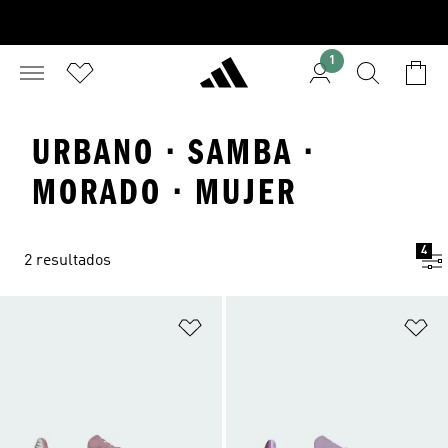
1
URBANO · SAMBA ·
MORADO · MUJER
4
2 resultados
Añadir a la lista de deseos
Añ