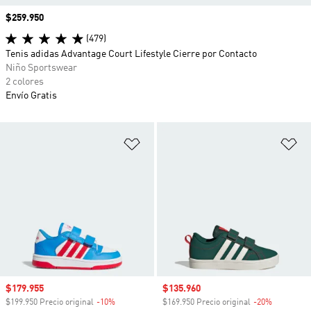
Precio
$259.950
(479)
Tenis adidas Advantage Court Lifestyle Cierre por Contacto
Niño Sportswear
2 colores
Envío Gratis
Añadir a la lista de deseos
Añ
Precio de venta
$179.955
Precio de venta
$135.960
$199.950 Precio original
-10%
Descuento
$169.950 Precio original
-20%
Descuento