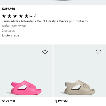
Precio
$259.950
(479)
Tenis adidas Advantage Court Lifestyle Cierre por Contacto
Niño Sportswear
2 colores
Envío Gratis
Añadir a la lista de deseos
Añ
Precio
$179.950
Precio
$179.950