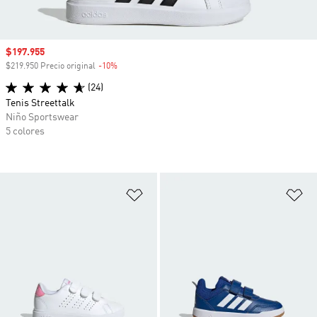
Precio de venta
$197.955
$219.950 Precio original
-10%
Descuento
(24)
Tenis Streettalk
Niño Sportswear
5 colores
Añadir a la lista de deseos
Añ