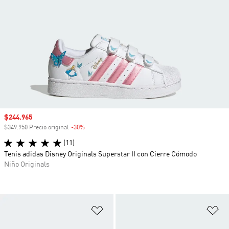
Precio de venta
$244.965
$349.950 Precio original
-30%
Descuento
(11)
Tenis adidas Disney Originals Superstar II con Cierre Cómodo
Niño Originals
Añadir a la lista de deseos
Añ