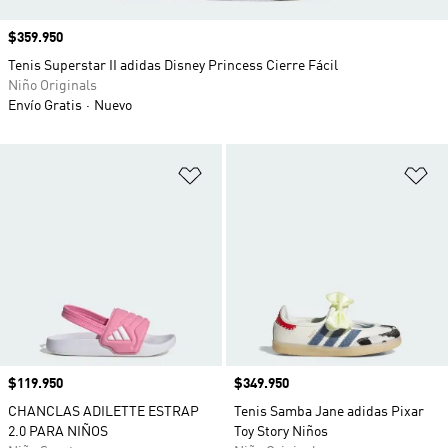
Precio
$359.950
Tenis Superstar II adidas Disney Princess Cierre Fácil
Niño Originals
Envío Gratis
Nuevo
Añadir a la lista de deseos
Añ
Precio
$119.950
Precio
$349.950
CHANCLAS ADILETTE ESTRAP
Tenis Samba Jane adidas Pixar
2.0 PARA NIÑOS
Toy Story Niños