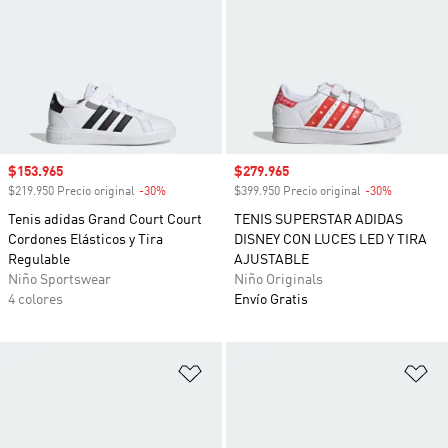
Precio de venta
$153.965
Precio de venta
$279.965
$219.950 Precio original
-30%
Descuento
$399.950 Precio original
-30%
Descuento
Tenis adidas Grand Court Court
TENIS SUPERSTAR ADIDAS
Cordones Elásticos y Tira
DISNEY CON LUCES LED Y TIRA
Regulable
AJUSTABLE
Niño Sportswear
Niño Originals
4 colores
Envío Gratis
Añadir a la lista de deseos
Añ