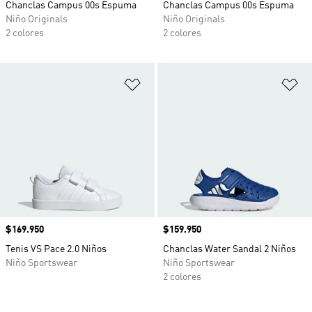
Chanclas Campus 00s Espuma
Chanclas Campus 00s Espuma
Niño Originals
Niño Originals
2 colores
2 colores
Añadir a la lista de deseos
Añ
Precio
$169.950
Precio
$159.950
Tenis VS Pace 2.0 Niños
Chanclas Water Sandal 2 Niños
Niño Sportswear
Niño Sportswear
2 colores