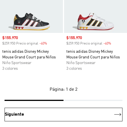
Precio de venta
$155.970
Precio de venta
$155.970
$259.950 Precio original
-40%
Descuento
$259.950 Precio original
-40%
Descuento
tenis adidas Disney Mickey
tenis adidas Disney Mickey
Mouse Grand Court para Niños
Mouse Grand Court para Niños
Niño Sportswear
Niño Sportswear
3 colores
3 colores
Página: 1 de 2
Siguiente