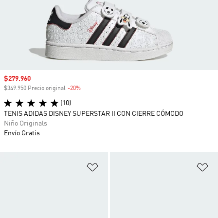
Precio de venta
$279.960
$349.950 Precio original
-20%
Descuento
(10)
TENIS ADIDAS DISNEY SUPERSTAR II CON CIERRE CÓMODO
Niño Originals
Envío Gratis
Añadir a la lista de deseos
Añ