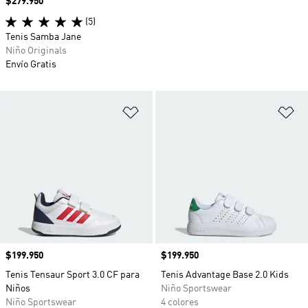
Precio
$279.950
(5)
Tenis Samba Jane
Niño Originals
Envío Gratis
Añadir a la lista de deseos
Añ
Precio
$199.950
Precio
$199.950
Tenis Tensaur Sport 3.0 CF para
Tenis Advantage Base 2.0 Kids
Niños
Niño Sportswear
Niño Sportswear
4 colores