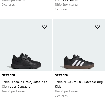
Niño Sportswear
3.0 PARA NIÑOS
3 colores
Niño Sportswear
4 colores
Añadir a la lista de deseos
Añ
Precio
$219.950
Precio
$219.950
Tenis Tensaur Tira Ajustable de
Tenis VL Court 3.0 Skateboarding
Cierre por Contacto
Kids
Niño Sportswear
Niño Sportswear
2 colores