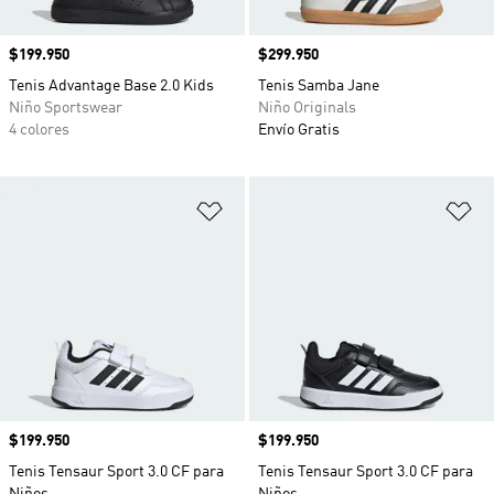
Precio
$199.950
Precio
$299.950
Tenis Advantage Base 2.0 Kids
Tenis Samba Jane
Niño Sportswear
Niño Originals
4 colores
Envío Gratis
Añadir a la lista de deseos
Añ
Precio
$199.950
Precio
$199.950
Tenis Tensaur Sport 3.0 CF para
Tenis Tensaur Sport 3.0 CF para