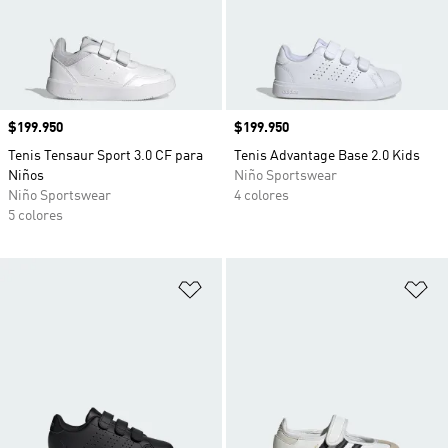
Precio
$199.950
Precio
$199.950
Tenis Tensaur Sport 3.0 CF para
Tenis Advantage Base 2.0 Kids
Niños
Niño Sportswear
Niño Sportswear
4 colores
5 colores
Añadir a la lista de deseos
Añ