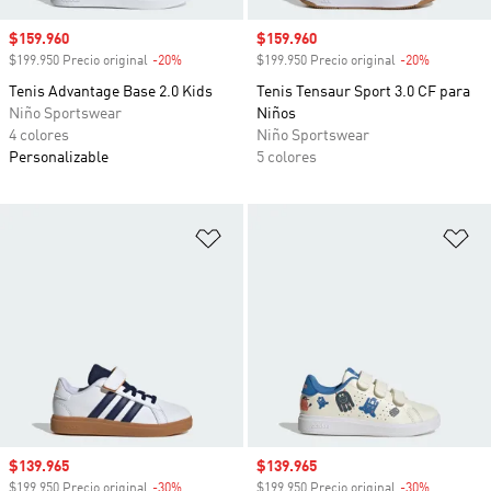
Precio de venta
$159.960
Precio de venta
$159.960
$199.950 Precio original
-20%
Descuento
$199.950 Precio original
-20%
Descuento
Tenis Advantage Base 2.0 Kids
Tenis Tensaur Sport 3.0 CF para
Niño Sportswear
Niños
4 colores
Niño Sportswear
Personalizable
5 colores
Añadir a la lista de deseos
Añ
Precio de venta
$139.965
Precio de venta
$139.965
$199.950 Precio original
-30%
Descuento
$199.950 Precio original
-30%
Descuento