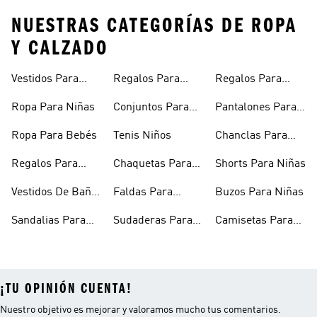
NUESTRAS CATEGORÍAS DE ROPA
Y CALZADO
Vestidos Para
Regalos Para
Regalos Para
Niñas
Bebés
Adolescentes
Ropa Para Niñas
Conjuntos Para
Pantalones Para
Niñas
Niñas
Ropa Para Bebés
Tenis Niños
Chanclas Para
Niñas
Regalos Para
Chaquetas Para
Shorts Para Niñas
Niñas
Niñas
Vestidos De Baño
Faldas Para
Buzos Para Niñas
Para Niñas
Niñas
Sandalias Para
Sudaderas Para
Camisetas Para
Niñas
Niñas
Niñas
¡TU OPINIÓN CUENTA!
Nuestro objetivo es mejorar y valoramos mucho tus comentarios.