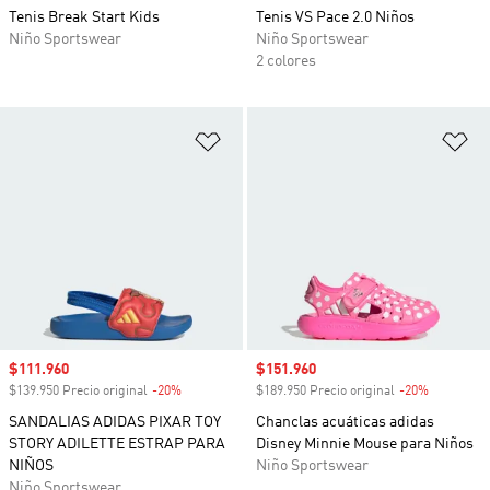
Tenis Break Start Kids
Tenis VS Pace 2.0 Niños
Niño Sportswear
Niño Sportswear
2 colores
Añadir a la lista de deseos
Añ
Precio de venta
$111.960
Precio de venta
$151.960
$139.950 Precio original
-20%
Descuento
$189.950 Precio original
-20%
Descuento
SANDALIAS ADIDAS PIXAR TOY
Chanclas acuáticas adidas
STORY ADILETTE ESTRAP PARA
Disney Minnie Mouse para Niños
NIÑOS
Niño Sportswear
Niño Sportswear