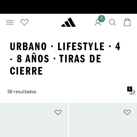
1
URBANO · LIFESTYLE · 4
- 8 AÑOS · TIRAS DE
CIERRE
4
58 resultados
Añadir a la lista de deseos
Añ