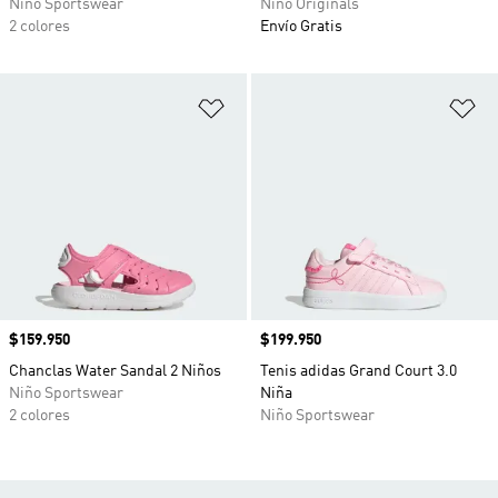
Niño Sportswear
Niño Originals
2 colores
Envío Gratis
Añadir a la lista de deseos
Añ
Precio
$159.950
Precio
$199.950
Chanclas Water Sandal 2 Niños
Tenis adidas Grand Court 3.0
Niño Sportswear
Niña
2 colores
Niño Sportswear