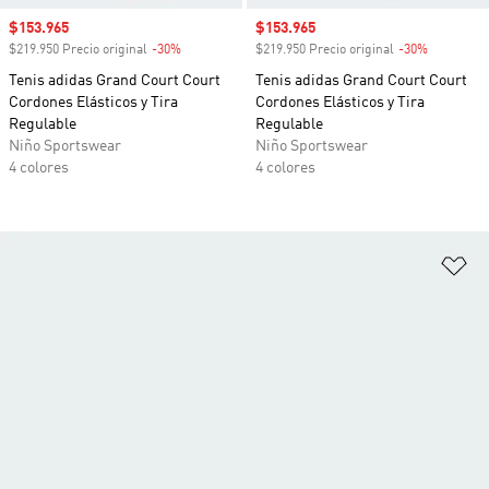
Precio de venta
$153.965
Precio de venta
$153.965
$219.950 Precio original
-30%
Descuento
$219.950 Precio original
-30%
Descuento
Tenis adidas Grand Court Court
Tenis adidas Grand Court Court
Cordones Elásticos y Tira
Cordones Elásticos y Tira
Regulable
Regulable
Niño Sportswear
Niño Sportswear
4 colores
4 colores
Añ