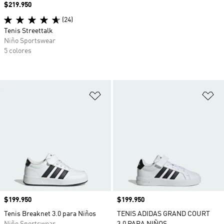
Precio
$219.950
(24)
Tenis Streettalk
Niño Sportswear
5 colores
Añadir a la lista de deseos
Añ
Precio
$199.950
Precio
$199.950
Tenis Breaknet 3.0 para Niños
TENIS ADIDAS GRAND COURT