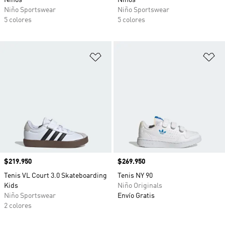
Niños
Niños
Niño Sportswear
Niño Sportswear
5 colores
5 colores
Añadir a la lista de deseos
Añ
Precio
$219.950
Precio
$269.950
Tenis VL Court 3.0 Skateboarding
Tenis NY 90
Kids
Niño Originals
Niño Sportswear
Envío Gratis
2 colores