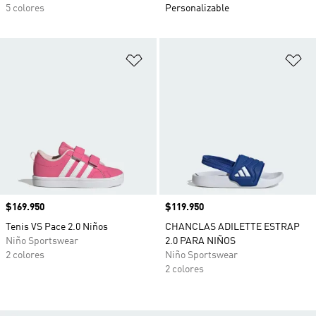
5 colores
Personalizable
Añadir a la lista de deseos
Añ
Precio
$169.950
Precio
$119.950
Tenis VS Pace 2.0 Niños
CHANCLAS ADILETTE ESTRAP
Niño Sportswear
2.0 PARA NIÑOS
2 colores
Niño Sportswear
2 colores