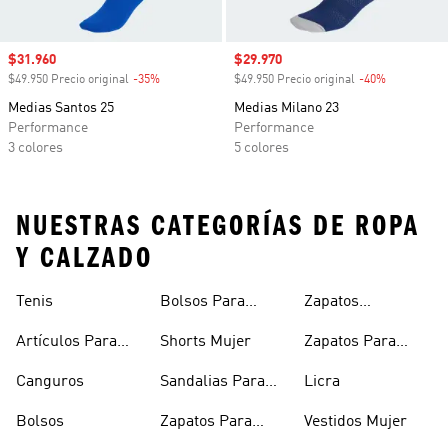
Precio de venta
$31.960
Precio de venta
$29.970
$49.950 Precio original
-35%
Descuento
$49.950 Precio original
-40%
Descuento
Medias Santos 25
Medias Milano 23
Performance
Performance
3 colores
5 colores
NUESTRAS CATEGORÍAS DE ROPA
Y CALZADO
Tenis
Bolsos Para
Zapatos
Mujer
Deportivos
Artículos Para
Shorts Mujer
Zapatos Para
Mascotas
Niñas
Canguros
Sandalias Para
Licra
Hombre
Bolsos
Zapatos Para
Vestidos Mujer
Hombre