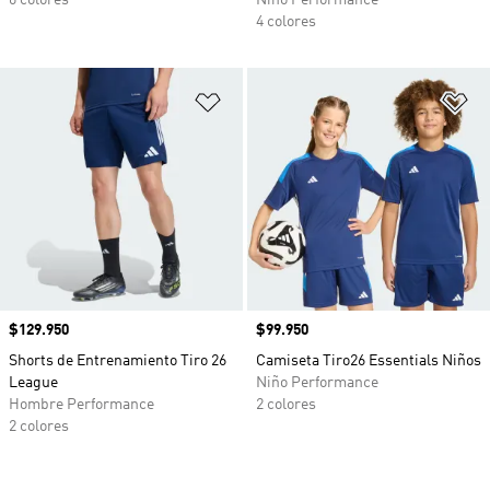
6 colores
Niño Performance
4 colores
Añadir a la lista de deseos
Añ
Precio
$129.950
Precio
$99.950
Shorts de Entrenamiento Tiro 26
Camiseta Tiro26 Essentials Niños
League
Niño Performance
Hombre Performance
2 colores
2 colores