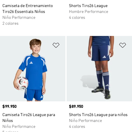
Camiseta de Entrenamiento
Shorts Tiro26 League
Tiro26 Essentials Niños
Hombre Performance
Niño Performance
4 colores
2 colores
Añadir a la lista de deseos
Añ
Precio
$99.950
Precio
$89.950
Camiseta Tiro26 League para
Shorts Tiro26 League para niños
Niños
Niño Performance
Niño Performance
4 colores