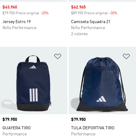
Precio de venta
$63.960
Precio de venta
$62.965
$79.950 Precio original
-20%
Descuento
$89.950 Precio original
-30%
Descuento
Jersey Estro 19
Camiseta Squadra 21
Niño Performance
Niño Performance
2 colores
Añadir a la lista de deseos
Añ
Precio
$79.950
Precio
$79.950
GUAYERA TIRO
TULA DEPORTIVA TIRO
Performance
Performance