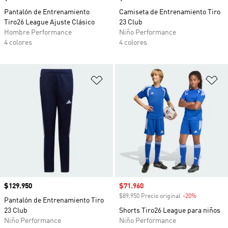
Pantalón de Entrenamiento
Camiseta de Entrenamiento Tiro
Tiro26 League Ajuste Clásico
23 Club
Hombre Performance
Niño Performance
4 colores
4 colores
Añadir a la lista de deseos
Añ
Precio
$129.950
Precio de venta
$71.960
$89.950 Precio original
-20%
Descuento
Pantalón de Entrenamiento Tiro
23 Club
Shorts Tiro26 League para niños
Niño Performance
Niño Performance