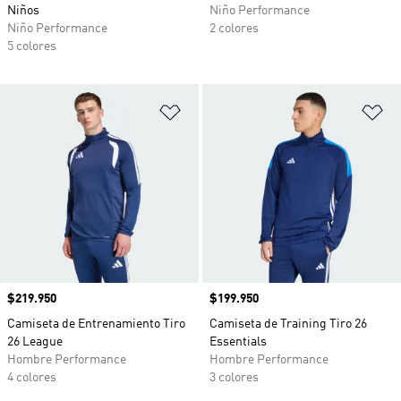
Niños
Niño Performance
Niño Performance
2 colores
5 colores
Añadir a la lista de deseos
Añ
Precio
$219.950
Precio
$199.950
Camiseta de Entrenamiento Tiro
Camiseta de Training Tiro 26
26 League
Essentials
Hombre Performance
Hombre Performance
4 colores
3 colores