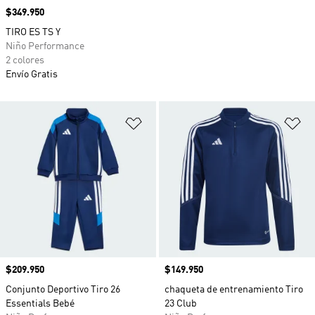
Precio
$349.950
TIRO ES TS Y
Niño Performance
2 colores
Envío Gratis
Añadir a la lista de deseos
Añ
Precio
$209.950
Precio
$149.950
Conjunto Deportivo Tiro 26
chaqueta de entrenamiento Tiro
Essentials Bebé
23 Club