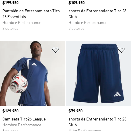
Precio
$199.950
Precio
$109.950
Pantalón de Entrenamiento Tiro
shorts de Entrenamiento Tiro 23
26 Essentials
Club
Hombre Performance
Hombre Performance
2 colores
3 colores
Añadir a la lista de deseos
Añ
Precio
$129.950
Precio
$79.950
Camiseta Tiro26 League
shorts de Entrenamiento Tiro 23
Hombre Performance
Club