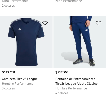
Niño Performance
Niño Performance
2 colores
Añadir a la lista de deseos
Añ
Precio
$119.950
Precio
$219.950
Camiseta Tiro 23 League
Pantalón de Entrenamiento
Hombre Performance
Tiro26 League Ajuste Clásico
3 colores
Hombre Performance
4 colores