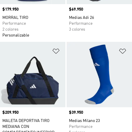
Precio
$179.950
Precio
$69.950
MORRAL TIRO
Medias Adi 26
Performance
Performance
2 colores
3 colores
Personalizable
Añadir a la lista de deseos
Añ
Precio
$209.950
Precio
$39.950
MALETA DEPORTIVA TIRO
Medias Milano 23
MEDIANA CON
Performance