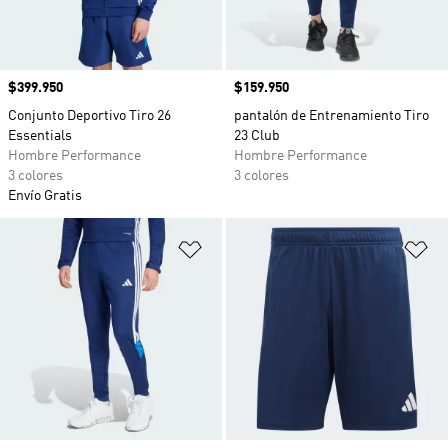
Precio
$399.950
Precio
$159.950
Conjunto Deportivo Tiro 26
pantalón de Entrenamiento Tiro
Essentials
23 Club
Hombre Performance
Hombre Performance
3 colores
3 colores
Envío Gratis
Añadir a la lista de deseos
Añ