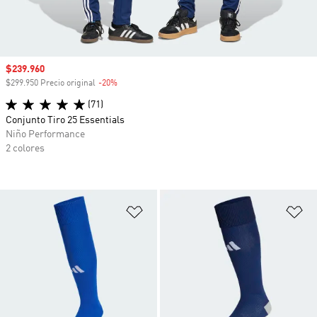
Precio de venta
$239.960
$299.950 Precio original
-20%
Descuento
(71)
Conjunto Tiro 25 Essentials
Niño Performance
2 colores
Añadir a la lista de deseos
Añ