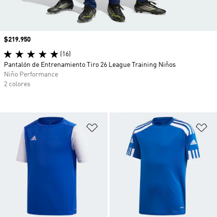
Precio
$219.950
(16)
Pantalón de Entrenamiento Tiro 26 League Training Niños
Niño Performance
2 colores
Añadir a la lista de deseos
Añ