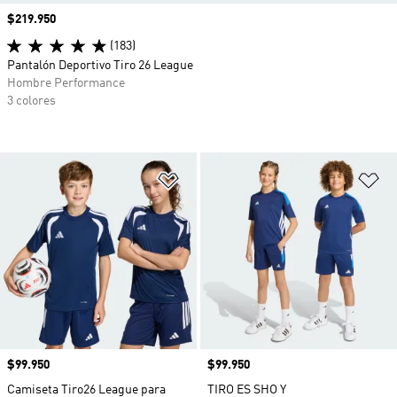
Precio
$219.950
(183)
Pantalón Deportivo Tiro 26 League
Hombre Performance
3 colores
Añadir a la lista de deseos
Añ
Precio
$99.950
Precio
$99.950
Camiseta Tiro26 League para
TIRO ES SHO Y