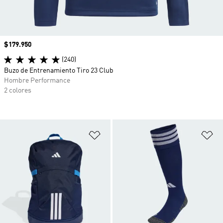
Precio
$179.950
(240)
Buzo de Entrenamiento Tiro 23 Club
Hombre Performance
2 colores
Añadir a la lista de deseos
Añ