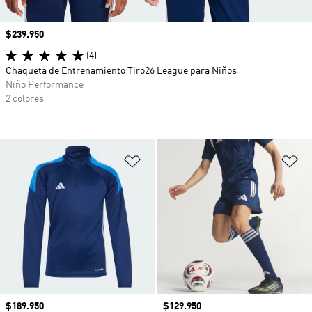
Precio
$239.950
(4)
Chaqueta de Entrenamiento Tiro26 League para Niños
Niño Performance
2 colores
Añadir a la lista de deseos
Añ
Precio
$189.950
Precio
$129.950