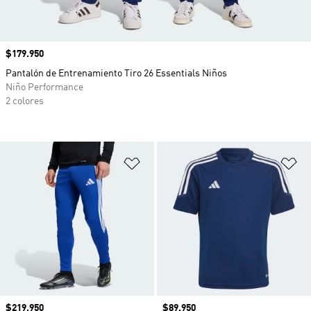
Precio
$179.950
Pantalón de Entrenamiento Tiro 26 Essentials Niños
Niño Performance
2 colores
Añadir a la lista de deseos
Añ
Precio
$219.950
Precio
$89.950