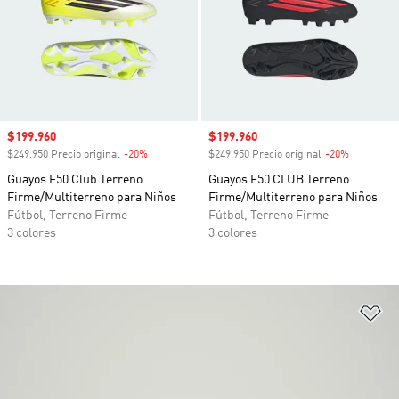
Precio de venta
$199.960
Precio de venta
$199.960
$249.950 Precio original
-20%
Descuento
$249.950 Precio original
-20%
Descuento
Guayos F50 Club Terreno
Guayos F50 CLUB Terreno
Firme/Multiterreno para Niños
Firme/Multiterreno para Niños
Fútbol, Terreno Firme
Fútbol, Terreno Firme
3 colores
3 colores
Añ