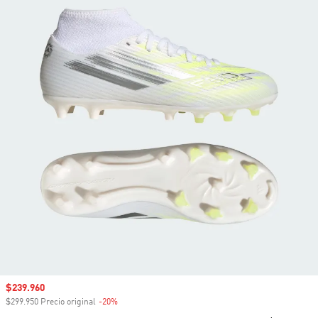
Precio de venta
$239.960
$299.950 Precio original
-20%
Descuento