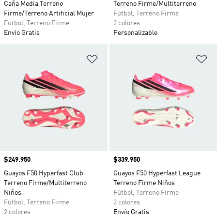
Caña Media Terreno
Terreno Firme/Multiterreno
Firme/Terreno Artificial Mujer
Fútbol, Terreno Firme
Fútbol, Terreno Firme
2 colores
Envío Gratis
Personalizable
Añadir a la lista de deseos
Añ
Precio
$249.950
Precio
$339.950
Guayos F50 Hyperfast Club
Guayos F50 Hyperfast League
Terreno Firme/Multiterreno
Terreno Firme Niños
Niños
Fútbol, Terreno Firme
Fútbol, Terreno Firme
2 colores
2 colores
Envío Gratis