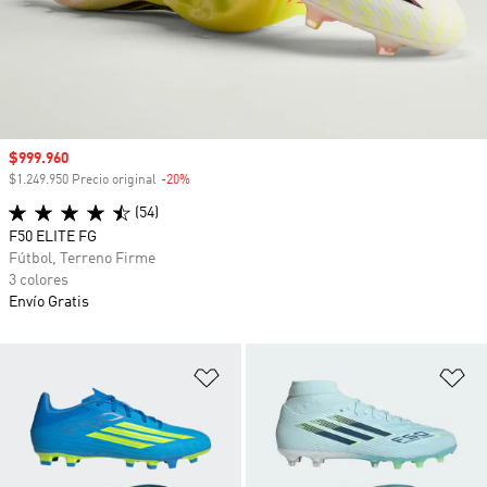
Precio de venta
$999.960
$1.249.950 Precio original
-20%
Descuento
(54)
F50 ELITE FG
Fútbol, Terreno Firme
3 colores
Envío Gratis
Añadir a la lista de deseos
Añ