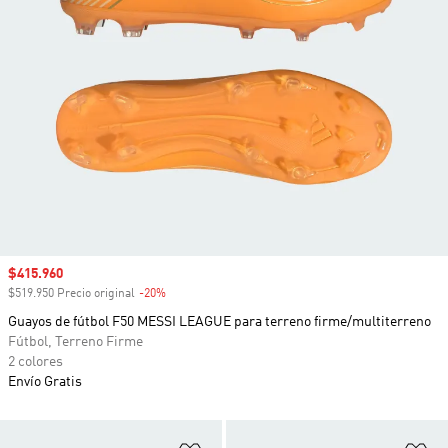
Precio de venta
$415.960
$519.950 Precio original
-20%
Descuento
Guayos de fútbol F50 MESSI LEAGUE para terreno firme/multiterreno
Fútbol, Terreno Firme
2 colores
Envío Gratis
Añadir a la lista de deseos
Añ