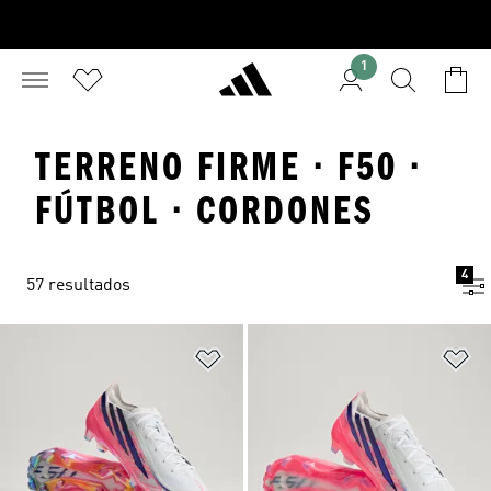
1
TERRENO FIRME · F50 ·
FÚTBOL · CORDONES
4
57 resultados
Añadir a la lista de deseos
Añ