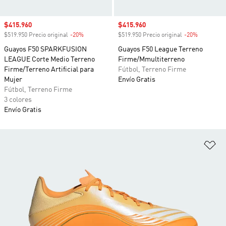
Precio de venta
$415.960
Precio de venta
$415.960
$519.950 Precio original
-20%
Descuento
$519.950 Precio original
-20%
Descuento
Guayos F50 SPARKFUSION
Guayos F50 League Terreno
LEAGUE Corte Medio Terreno
Firme/Mmultiterreno
Firme/Terreno Artificial para
Fútbol, Terreno Firme
Mujer
Envío Gratis
Fútbol, Terreno Firme
3 colores
Envío Gratis
Añ