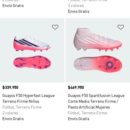
2 colores
Fútbol, Terreno Firme
Envío Gratis
2 colores
Envío Gratis
Añadir a la lista de deseos
Añ
Precio
$339.950
Precio
$469.950
Guayos F50 Hyperfast League
Guayos F50 Sparkfusion League
Terreno Firme Niños
Corte Medio Terreno Firme /
Fútbol, Terreno Firme
Pasto Artificial Mujeres
2 colores
Fútbol, Terreno Firme
Envío Gratis
Envío Gratis