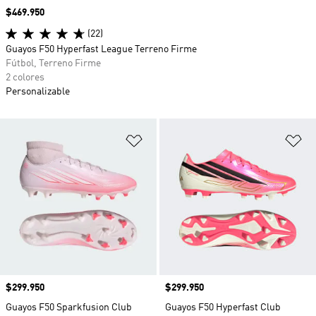
Precio
$469.950
(22)
Guayos F50 Hyperfast League Terreno Firme
Fútbol, Terreno Firme
2 colores
Personalizable
Añadir a la lista de deseos
Añ
Precio
$299.950
Precio
$299.950
Guayos F50 Sparkfusion Club
Guayos F50 Hyperfast Club