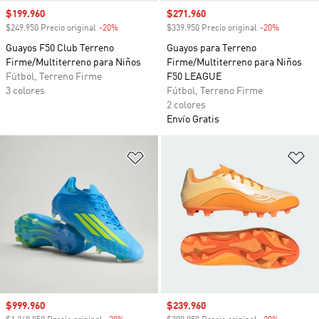
Precio de venta
$199.960
Precio de venta
$271.960
$249.950 Precio original
-20%
Descuento
$339.950 Precio original
-20%
Descuento
Guayos F50 Club Terreno
Guayos para Terreno
Firme/Multiterreno para Niños
Firme/Multiterreno para Niños
Fútbol, Terreno Firme
F50 LEAGUE
3 colores
Fútbol, Terreno Firme
2 colores
Envío Gratis
Añadir a la lista de deseos
Añ
Precio de venta
$999.960
Precio de venta
$239.960