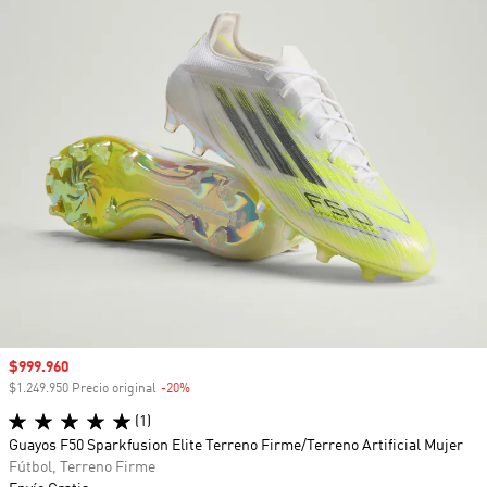
Precio de venta
$999.960
$1.249.950 Precio original
-20%
Descuento
(1)
Guayos F50 Sparkfusion Elite Terreno Firme/Terreno Artificial Mujer
Fútbol, Terreno Firme