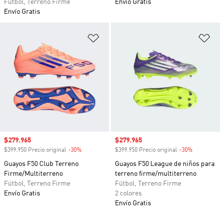
Fútbol, Terreno Firme
Envío Gratis
Envío Gratis
Añadir a la lista de deseos
Añ
Precio de venta
$279.965
Precio de venta
$279.965
$399.950 Precio original
-30%
Descuento
$399.950 Precio original
-30%
Descuento
Guayos F50 Club Terreno
Guayos F50 League de niños para
Firme/Multiterreno
terreno firme/multiterreno
Fútbol, Terreno Firme
Fútbol, Terreno Firme
Envío Gratis
2 colores
Envío Gratis