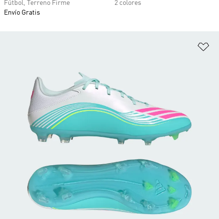
Fútbol, Terreno Firme
2 colores
Envío Gratis
Añ