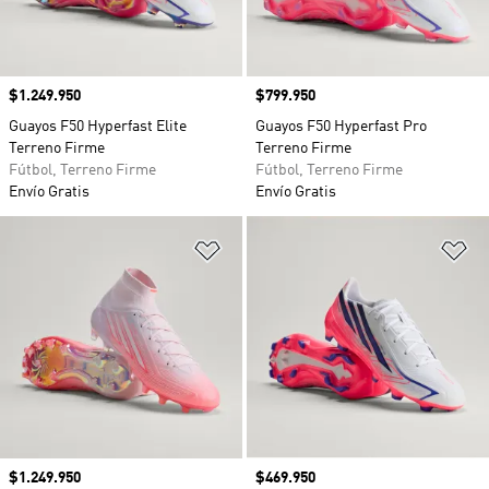
Precio
$1.249.950
Precio
$799.950
Guayos F50 Hyperfast Elite
Guayos F50 Hyperfast Pro
Terreno Firme
Terreno Firme
Fútbol, Terreno Firme
Fútbol, Terreno Firme
Envío Gratis
Envío Gratis
Añadir a la lista de deseos
Añ
Precio
$1.249.950
Precio
$469.950