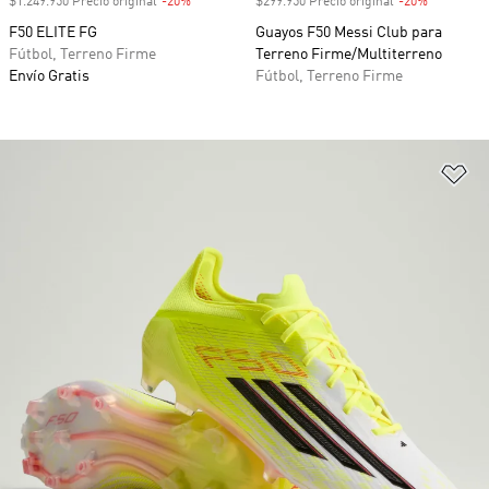
$1.249.950 Precio original
-20%
Descuento
$299.950 Precio original
-20%
Descuento
F50 ELITE FG
Guayos F50 Messi Club para
Fútbol, Terreno Firme
Terreno Firme/Multiterreno
Envío Gratis
Fútbol, Terreno Firme
Añ