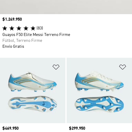
Precio
$1.249.950
(83)
Guayos F50 Elite Messi Terreno Firme
Fútbol, Terreno Firme
Envío Gratis
Añadir a la lista de deseos
Añ
Precio
$469.950
Precio
$299.950