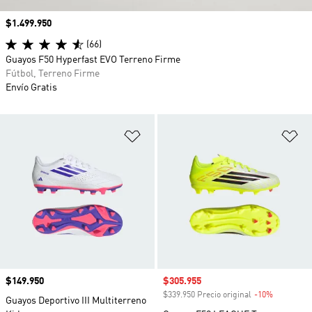
Precio
$1.499.950
(66)
Guayos F50 Hyperfast EVO Terreno Firme
Fútbol, Terreno Firme
Envío Gratis
Añadir a la lista de deseos
Añ
Precio
$149.950
Precio de venta
$305.955
$339.950 Precio original
-10%
Descuento
Guayos Deportivo III Multiterreno