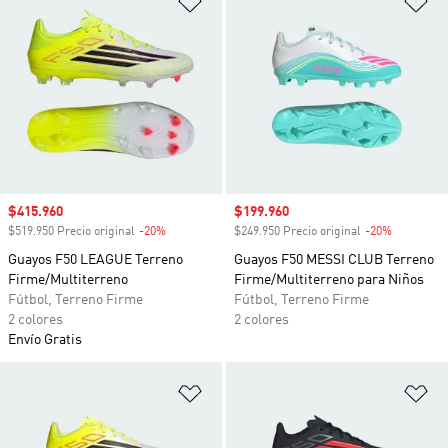
Precio de venta
$415.960
Precio de venta
$199.960
$519.950 Precio original
-20%
Descuento
$249.950 Precio original
-20%
Descuento
Guayos F50 LEAGUE Terreno
Guayos F50 MESSI CLUB Terreno
Firme/Multiterreno
Firme/Multiterreno para Niños
Fútbol, Terreno Firme
Fútbol, Terreno Firme
2 colores
2 colores
Envío Gratis
Añadir a la lista de deseos
Añ