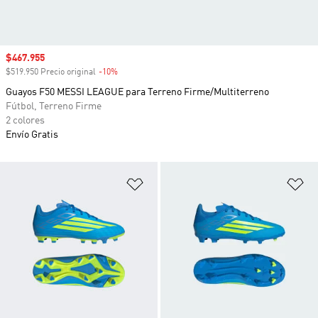
Precio de venta
$467.955
$519.950 Precio original
-10%
Descuento
Guayos F50 MESSI LEAGUE para Terreno Firme/Multiterreno
Fútbol, Terreno Firme
2 colores
Envío Gratis
Añadir a la lista de deseos
Añ