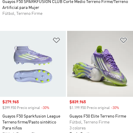
Guayos F50 SPARKFUSION CLUB Corte Medio Terreno Firme/Terreno
Artificial para Mujer
Fútbol, Terreno Firme
Añadir a la lista de deseos
Añ
Precio de venta
$279.965
Precio de venta
$839.965
$399.950 Precio original
-30%
Descuento
$1.199.950 Precio original
-30%
Descuen
Guayos F50 Sparkfusion League
Guayos F50 Elite Terreno Firme
Terreno firme/Pasto sintético
Fútbol, Terreno Firme
Para niños
3 colores