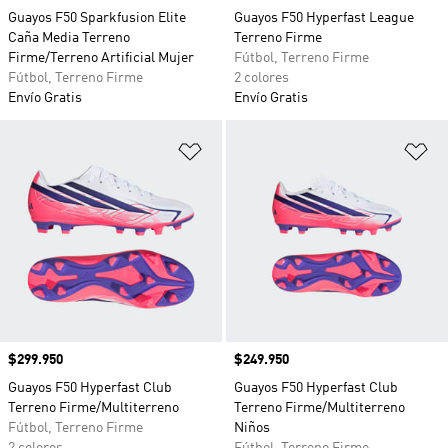
Guayos F50 Sparkfusion Elite
Guayos F50 Hyperfast League
Caña Media Terreno
Terreno Firme
Firme/Terreno Artificial Mujer
Fútbol, Terreno Firme
Fútbol, Terreno Firme
2 colores
Envío Gratis
Envío Gratis
Añadir a la lista de deseos
Añ
Precio
$299.950
Precio
$249.950
Guayos F50 Hyperfast Club
Guayos F50 Hyperfast Club
Terreno Firme/Multiterreno
Terreno Firme/Multiterreno
Fútbol, Terreno Firme
Niños