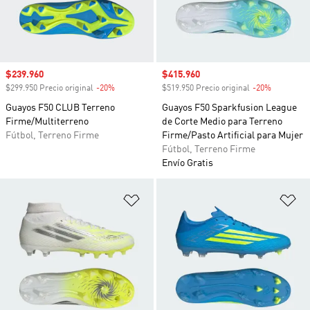
Precio de venta
$239.960
Precio de venta
$415.960
$299.950 Precio original
-20%
Descuento
$519.950 Precio original
-20%
Descuento
Guayos F50 CLUB Terreno
Guayos F50 Sparkfusion League
Firme/Multiterreno
de Corte Medio para Terreno
Fútbol, Terreno Firme
Firme/Pasto Artificial para Mujer
Fútbol, Terreno Firme
Envío Gratis
Añadir a la lista de deseos
Añ