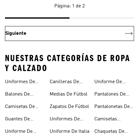
Página: 1 de 2
Siguiente
NUESTRAS CATEGORÍAS DE ROPA
Y CALZADO
Uniformes De
Canilleras De
Uniforme De
Fútbol
Fútbol
Mexico
Balones De
Medias De Fútbol
Pantalones De
Fútbol
Fútbol
Camisetas De
Zapatos De Fútbol
Pantalonetas De
Fútbol
Fútbol
Guantes De
Uniformes De
Camisetas
Arquero
Fútbol Mujer
Negras De Fútbol
Uniforme De
Uniforme De Italia
Chaquetas De