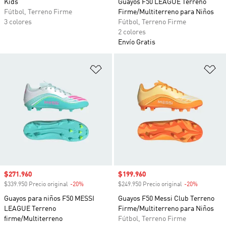
Kids
Guayos F50 LEAGUE Terreno
Fútbol, Terreno Firme
Firme/Multiterreno para Niños
3 colores
Fútbol, Terreno Firme
2 colores
Envío Gratis
Añadir a la lista de deseos
Añ
Precio de venta
$271.960
Precio de venta
$199.960
$339.950 Precio original
-20%
Descuento
$249.950 Precio original
-20%
Descuento
Guayos para niños F50 MESSI
Guayos F50 Messi Club Terreno
LEAGUE Terreno
Firme/Multiterreno para Niños
firme/Multiterreno
Fútbol, Terreno Firme