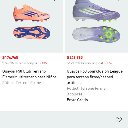
Precio de venta
$174.965
Precio de venta
$349.965
$249.950 Precio original
-30%
Descuento
$499.950 Precio original
-30%
Descuento
Guayos F50 Club Terreno
Guayos F50 Sparkfusion League
Firme/Multiterreno para Niños
para terreno firme/césped
Fútbol, Terreno Firme
artificial
Fútbol, Terreno Firme
3 colores
Envío Gratis
Añ