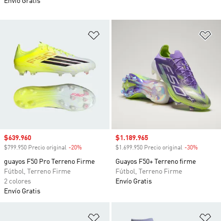
Envío Gratis
Añadir a la lista de deseos
Añ
Precio de venta
$639.960
Precio de venta
$1.189.965
$799.950 Precio original
-20%
Descuento
$1.699.950 Precio original
-30%
Descuen
guayos F50 Pro Terreno Firme
Guayos F50+ Terreno firme
Fútbol, Terreno Firme
Fútbol, Terreno Firme
2 colores
Envío Gratis
Envío Gratis
Añadir a la lista de deseos
Añ